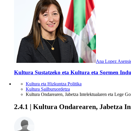
Ana Lopez Asensi
Kultura Sustatzeko eta Kultura eta Sormen Indus
Kultura eta Hizkuntza Politika
Kultura Sailburuordetza
Kultura Ondarearen, Jabetza Intelektualaren eta Lege Go
2.4.1 | Kultura Ondarearen, Jabetza I