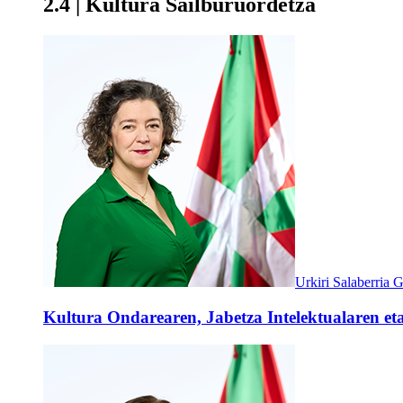
2.4 | Kultura Sailburuordetza
Urkiri Salaberria G
Kultura Ondarearen, Jabetza Intelektualaren eta