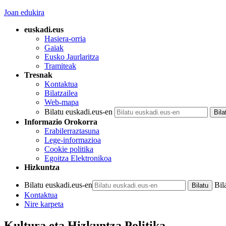
Joan edukira
euskadi.eus
Hasiera-orria
Gaiak
Eusko Jaurlaritza
Tramiteak
Tresnak
Kontaktua
Bilatzailea
Web-mapa
Bilatu euskadi.eus-en
Informazio Orokorra
Erabilerraztasuna
Lege-informazioa
Cookie politika
Egoitza Elektronikoa
Hizkuntza
Bilatu euskadi.eus-en
Bil
Kontaktua
Nire karpeta
Kultura eta Hizkuntza Politika