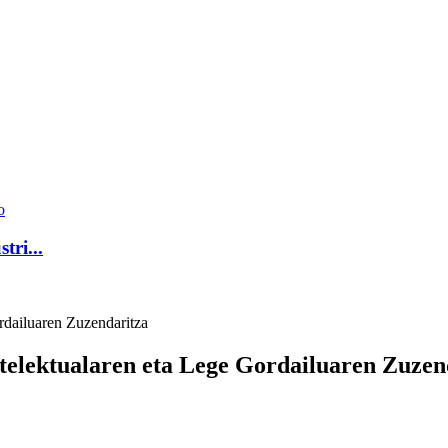
o
tri...
rdailuaren Zuzendaritza
ntelektualaren eta Lege Gordailuaren Zuzen