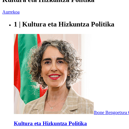
Aurrekoa
1 | Kultura eta Hizkuntza Politika
Ibone Bengoetxea 
Kultura eta Hizkuntza Politika