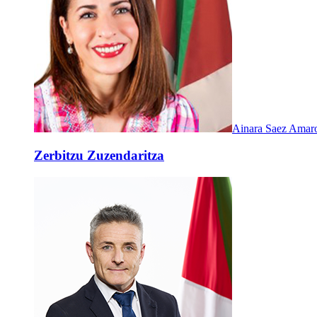
Ainara Saez Amar
Zerbitzu Zuzendaritza