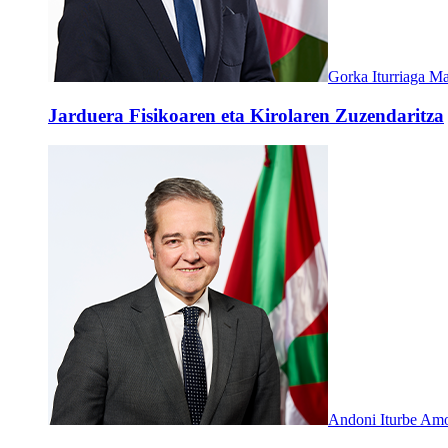
Gorka Iturriaga M
Jarduera Fisikoaren eta Kirolaren Zuzendaritza
Andoni Iturbe Amo