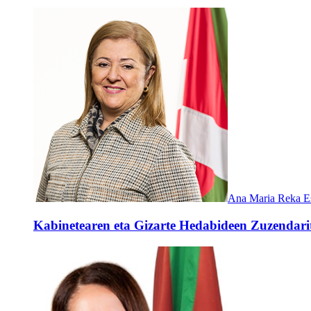
Ana Maria Reka E
Kabinetearen eta Gizarte Hedabideen Zuzendari