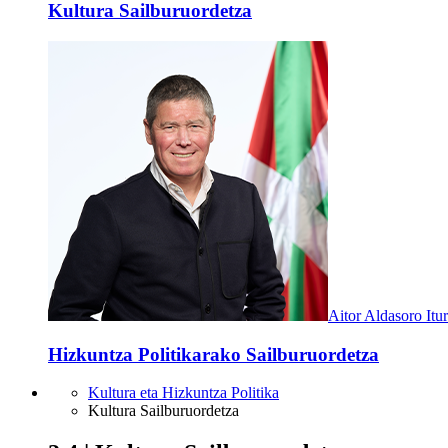
Kultura Sailburuordetza
Aitor Aldasoro Itu
Hizkuntza Politikarako Sailburuordetza
Kultura eta Hizkuntza Politika
Kultura Sailburuordetza