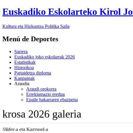
Euskadiko Eskolarteko Kirol J
Kultura eta Hizkuntza Politika
Saila
Menú de Deportes
Sarrera
Euskadiko joko eskolarrak 2026
Estatistikak
Historikoa
Partaidetza diploma
Kanpainak
Araudia
Araudi orokorra
Erreklamazio eredua
Epaile bakarraren ebazpena
krosa 2026 galeria
Slider-a eta Karrusel-a