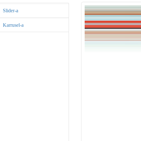
Slider-a
Karrusel-a