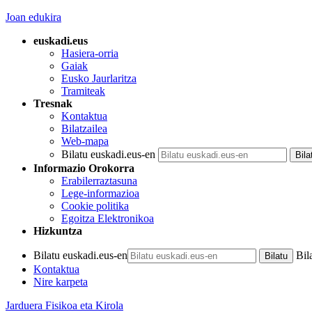
Joan edukira
euskadi.eus
Hasiera-orria
Gaiak
Eusko Jaurlaritza
Tramiteak
Tresnak
Kontaktua
Bilatzailea
Web-mapa
Bilatu euskadi.eus-en
Informazio Orokorra
Erabilerraztasuna
Lege-informazioa
Cookie politika
Egoitza Elektronikoa
Hizkuntza
Bilatu euskadi.eus-en
Bil
Kontaktua
Nire karpeta
Jarduera Fisikoa eta Kirola