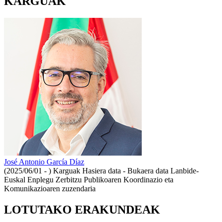
KARGUAK
José Antonio García Díaz
(2025/06/01 - )
Karguak Hasiera data - Bukaera data Lanbide-
Euskal Enplegu Zerbitzu Publikoaren Koordinazio eta
Komunikazioaren zuzendaria
LOTUTAKO ERAKUNDEAK