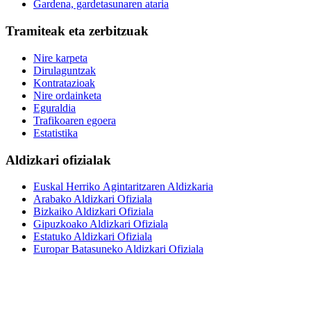
Gardena, gardetasunaren ataria
Tramiteak eta zerbitzuak
Nire karpeta
Dirulaguntzak
Kontratazioak
Nire ordainketa
Eguraldia
Trafikoaren egoera
Estatistika
Aldizkari ofizialak
Euskal Herriko Agintaritzaren Aldizkaria
Arabako Aldizkari Ofiziala
Bizkaiko Aldizkari Ofiziala
Gipuzkoako Aldizkari Ofiziala
Estatuko Aldizkari Ofiziala
Europar Batasuneko Aldizkari Ofiziala