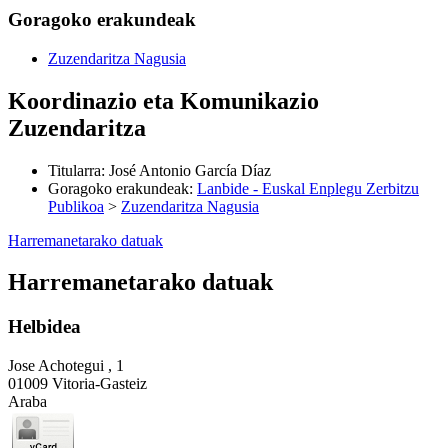
Goragoko erakundeak
Zuzendaritza Nagusia
Koordinazio eta Komunikazio
Zuzendaritza
Titularra
:
José Antonio García Díaz
Goragoko erakundeak
:
Lanbide - Euskal Enplegu Zerbitzu
Publikoa
>
Zuzendaritza Nagusia
Harremanetarako datuak
Harremanetarako datuak
Helbidea
Jose Achotegui , 1
01009 Vitoria-Gasteiz
Araba