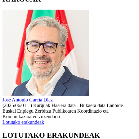
José Antonio García Díaz
(2025/06/01 - )
Karguak Hasiera data - Bukaera data Lanbide-
Euskal Enplegu Zerbitzu Publikoaren Koordinazio eta
Komunikazioaren zuzendaria
Lotutako erakundeak
LOTUTAKO ERAKUNDEAK