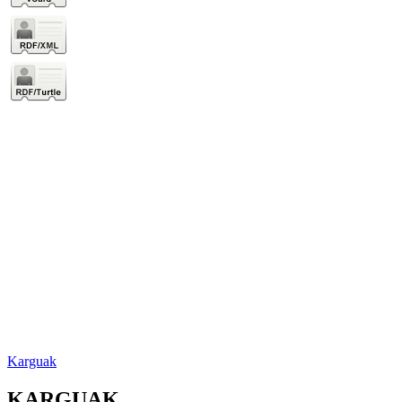
Karguak
KARGUAK