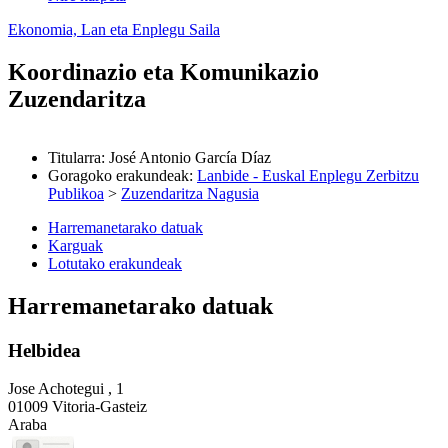
Ekonomia, Lan eta Enplegu Saila
Koordinazio eta Komunikazio
Zuzendaritza
Titularra
:
José Antonio García Díaz
Goragoko erakundeak
:
Lanbide - Euskal Enplegu Zerbitzu
Publikoa
>
Zuzendaritza Nagusia
Harremanetarako datuak
Karguak
Lotutako erakundeak
Harremanetarako datuak
Helbidea
Jose Achotegui , 1
01009 Vitoria-Gasteiz
Araba