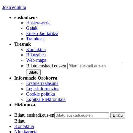
Joan edukira
euskadi.eus
Hasiera-orria
Gaiak
Eusko Jaurlaritza
Tramiteak
Tresnak
Kontaktua
Bilatzailea
Web-mapa
Bilatu euskadi.eus-en
Informazio Orokorra
Erabilerraztasuna
Lege-informazioa
Cookie politika
Egoitza Elektronikoa
Hizkuntza
Bilatu euskadi.eus-en
Bilatu
Kontaktua
Nire karpeta