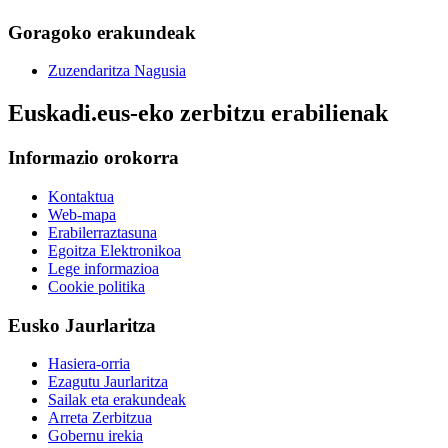
Goragoko erakundeak
Zuzendaritza Nagusia
Euskadi.eus-eko zerbitzu erabilienak
Informazio orokorra
Kontaktua
Web-mapa
Erabilerraztasuna
Egoitza Elektronikoa
Lege informazioa
Cookie politika
Eusko Jaurlaritza
Hasiera-orria
Ezagutu Jaurlaritza
Sailak eta erakundeak
Arreta Zerbitzua
Gobernu irekia