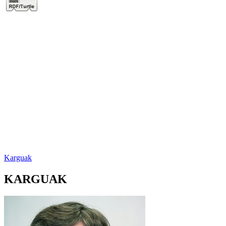
Karguak
KARGUAK