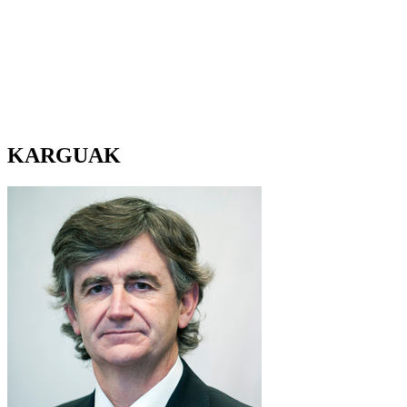
KARGUAK