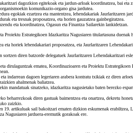
karitzari dagozkion egitekoak eta jardun-arloak koordinatzea, bai eta z
n organismoekin komunikazio-organo gisa jardutea.
edura egokiak ezartzea eta mantentzea, lehendakariak Jaurlaritzaren ja
durak eta tresnak proposatzea, eta horien gauzatzea gainbegiratzea.
zendu eta koordinatzea, Ogasun eta Finantza Sailarekin lankidetzan.
 Proiektu Estrategikoen Idazkaritza Nagusiaren titulartasuna duenak h
a eta horiek lehendakariari proposatzea, eta Jaurlaritzaren Lehendakar
sortzen diren batzorde delegatuek Jaurlaritzaren Lehendakaritzari eslei
a eta dirulaguntzak ematea, Koordinazioaren eta Proiektu Estrategikoen
nean.
ta indarrean dagoen legeriaren arabera kontratu txikiak ez diren arloet
n zaizkien ahalmenak baliatzea.
kin mandatuak sinatzeko, idazkaritza nagusietako baten berezko esparru
o beharrezkoak diren gastuak baimentzea eta onartzea, dekretu honetan 
uko zaizkio.
9. artikuluak sail bakoitzari ematen dizkion eskumenak erabiltzea, Le
tza Nagusiaren jarduera-eremutik gorakoak ere.