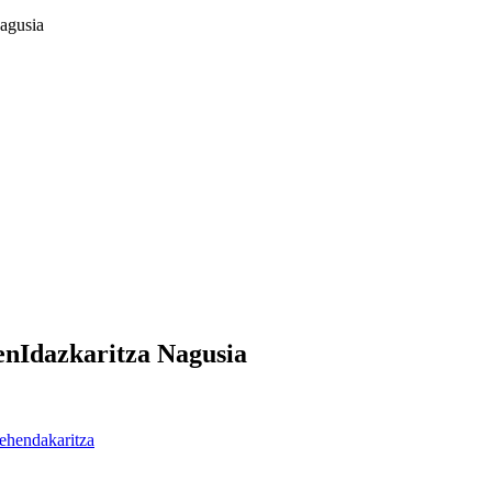
nagusia
enIdazkaritza Nagusia
ehendakaritza