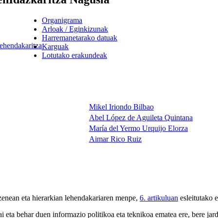
Organigrama
Arloak / Eginkizunak
Harremanetarako datuak
ehendakaritza
Karguak
Lotutako erakundeak
Mikel Iriondo Bilbao
Abel López de Aguileta Quintana
María del Yermo Urquijo Elorza
Aimar Rico Ruiz
uzenean eta hierarkian lehendakariaren menpe,
6. artikuluan
esleitutako 
ai eta behar duen informazio politikoa eta teknikoa ematea ere, bere j