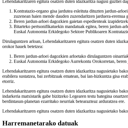
Lehendakaritzaren egitura osatzen duten idazkaritza nagusi guztiei d
Kontratazio-organo gisa jardutea esleituta dituzten jardun-arloe
zuzenean haien mende dauden zuzendaritzen jarduera-eremua gai
Beren jardun-arloei dagozkien gaietan espedienteak izapidetzek
Bitarteko pertsonifikatuekin mandatuak egitea, beren jardun-arl
Euskal Autonomia Erkidegoko Sektore Publikoaren Kontratazio
Dirulaguntzen arloan, Lehendakaritzaren egitura osatzen duten idazka
orokor hauek betetzea:
Beren jardun-arloei dagozkien arloetako dirulaguntzen oinarria
Euskal Autonomia Erkidegoko Aurrekontu Orokorretan, beren ja
Lehendakaritzaren egitura osatzen duten idazkaritza nagusietako bako
erabilera sustatzea, bai zerbitzuak ematean, bai lan-hizkuntza gisa er
etorriz.
Lehendakaritzaren egitura osatzen duten idazkaritza nagusietako b
indarkeria matxistarik gabe bizitzeko Legearen testu bategina onartze
berdintasun-planetan ezarritako neurriak betearazteaz arduratzea ere.
Lehendakaritzaren egitura osatzen duten idazkaritza nagusietako bakoi
Harremanetarako datuak