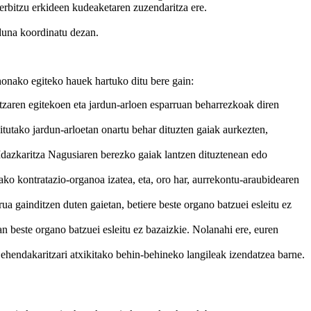
erbitzu erkideen kudeaketaren zuzendaritza ere.
rduna koordinatu dezan.
onako egiteko hauek hartuko ditu bere gain:
itzaren egitekoen eta jardun-arloen esparruan beharrezkoak diren
tutako jardun-arloetan onartu behar dituzten gaiak aurkezten,
 Idazkaritza Nagusiaren berezko gaiak lantzen dituztenean edo
ako kontratazio-organoa izatea, eta, oro har, aurrekontu-araubidearen
a gainditzen duten gaietan, betiere beste organo batzuei esleitu ez
beste organo batzuei esleitu ez bazaizkie. Nolanahi ere, euren
hendakaritzari atxikitako behin-behineko langileak izendatzea barne.