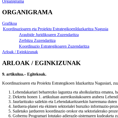
Organigrama
ORGANIGRAMA
Grafikoa
Koordinazioaren eta Proiektu EstrategikoenIdazkaritza Nagusia
Araubide Juridikoaren Zuzendaritza
Zerbitzu Zuzendaritza
Koordinazio Estrategikoaren Zuzendaritza
Arloak / Eginkizunak
ARLOAK / EGINKIZUNAK
9. artikulua.– Egitekoak.
Koordinazioaren eta Proiektu Estrategikoen Idazkaritza Nagusiari, z
Lehendakariari beharrezko laguntza eta aholkularitza ematea, b
Dekretu honen 1. artikuluan aurreikusitakoaren arabera Lehenda
Jaurlaritzako sailekin eta Lehendakaritzarekin harremana dute
Jarduera-planei eta ekimen sektorialei buruzko informazio-proz
Sailetako jardueren koordinazio orokor eta sektorialerako proze
Gobernu Programari lotutako adierazle-sistemaren kudeaketa zu