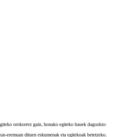
egiteko orokorrez gain, honako egiteko hauek dagozkio:
ardun-eremuan dituen eskumenak eta egitekoak betetzeko.