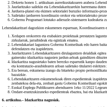
Dekretu honen 1. artikuluan aurreikusitakoaren arabera Lehenda
Jaurlaritzako sailekin eta Lehendakaritzarekin harremana dute
Jarduera-planei eta ekimen sektorialei buruzko informazio-proz
Sailetako jardueren koordinazio orokor eta sektorialerako proze
Gobernu Programari lotutako adierazle-sistemaren kudeaketa zu
Lehendakaritzari dagozkion eskumenen esparruan, Koordinazioaren eta
Xedapen orokorren eta erabakien proiektuak prestatzen laguntze
zirkularrak, jarraibideak eta egintzak ematea.
Lehendakariari laguntzea Gobernu Kontseiluak edo haren baitan 
defendatzen eta izapidetzen.
Jaurlaritzaren Lehendakaritzaren dirulaguntzen deialdiak egite
gainerako idazkaritza nagusien jardun-arloak gainditzen dituzte
Idazkaritza nagusietako baten berezko esparrutik kanpo dauden e
eta kontratazio-araubidearen arloan sailetako titularrei esleitze
Era berean, eskumena izango du bitarteko propio pertsonifikatue
bazaizkie.
Lehendakaritzaren eskumenekoak diren espedienteak izapidetzek
zenbatekoa dela-eta, zenbait gastu Gobernu Kontseiluari egokit
Euskal Enplegu Publikoaren abenduaren 1eko 11/2022 Legearen 1
Ondare-erantzukizuneko espedienteak ebaztea, bai eta Idazkari
6. artikulua.– Idazkaritza nagusiak.