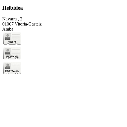
Helbidea
Navarra , 2
01007 Vitoria-Gasteiz
Araba