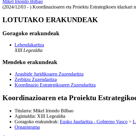
Mikel Iriondo Bilbao
(2024/12/03 - )
Koordinazioaren eta Proiektu Estrategikoen idazkari 
LOTUTAKO ERAKUNDEAK
Goragoko erakundeak
Lehendakaritza
XIII Legealdia
Mendeko erakundeak
Araubide Juridikoaren Zuzendaritza
Zerbitzu Zuzendaritza
Koordinazio Estrategikoaren Zuzendaritza
Koordinazioaren eta Proiektu Estrategiko
Titularra
:
Mikel Iriondo Bilbao
Agintaldia
:
XIII Legealdia
Goragoko erakundeak
:
Eusko Jaurlaritza - Gobierno Vasco
>
L
Organigrama