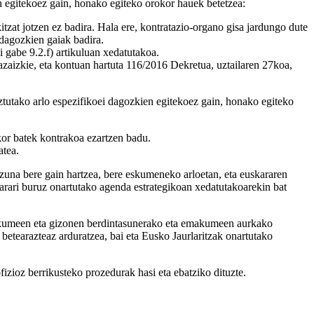
n egitekoez gain, honako egiteko orokor hauek betetzea:
kitzat jotzen ez badira. Hala ere, kontratazio-organo gisa jardungo dute
dagozkien gaiak badira.
 gabe 9.2.f) artikuluan xedatutakoa.
bazaizkie, eta kontuan hartuta 116/2016 Dekretua, uztailaren 27koa,
ztutako arlo espezifikoei dagozkien egitekoez gain, honako egiteko
kor batek kontrakoa ezartzen badu.
atea.
zuna bere gain hartzea, bere eskumeneko arloetan, eta euskararen
skarari buruz onartutako agenda estrategikoan xedatutakoarekin bat
akumeen eta gizonen berdintasunerako eta emakumeen aurkako
betearazteaz arduratzea, bai eta Eusko Jaurlaritzak onartutako
izioz berrikusteko prozedurak hasi eta ebatziko dituzte.