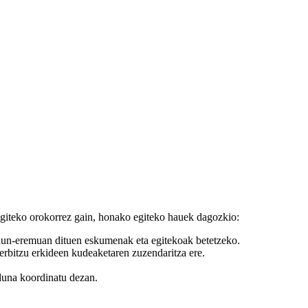
egiteko orokorrez gain, honako egiteko hauek dagozkio:
ardun-eremuan dituen eskumenak eta egitekoak betetzeko.
erbitzu erkideen kudeaketaren zuzendaritza ere.
rduna koordinatu dezan.