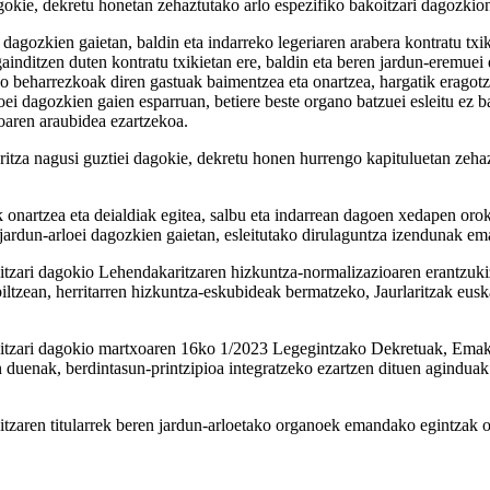
agokie, dekretu honetan zehaztutako arlo espezifiko bakoitzari dagozkio
i dagozkien gaietan, baldin eta indarreko legeriaren arabera kontratu txi
nditzen duten kontratu txikietan ere, baldin eta beren jardun-eremuei 
o beharrezkoak diren gastuak baimentzea eta onartzea, hargatik eragotzi
oei dagozkien gaien esparruan, betiere beste organo batzuei esleitu ez 
aren araubidea ezartzekoa.
ritza nagusi guztiei dagokie, dekretu honen hurrengo kapituluetan zeha
k onartzea eta deialdiak egitea, salbu eta indarrean dagoen xedapen oro
rdun-arloei dagozkien gaietan, esleitutako dirulaguntza izendunak em
itzari dagokio Lehendakaritzaren hizkuntza-normalizazioaren erantzuki
abiltzean, herritarren hizkuntza-eskubideak bermatzeko, Jaurlaritzak eu
akoitzari dagokio martxoaren 16ko 1/2023 Legegintzako Dekretuak, Em
n duenak, berdintasun-printzipioa integratzeko ezartzen dituen aginduak 
tzaren titularrek beren jardun-arloetako organoek emandako egintzak of