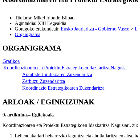
Titularra
:
Mikel Iriondo Bilbao
Agintaldia
:
XIII Legealdia
Goragoko erakundeak
:
Eusko Jaurlaritza - Gobierno Vasco
>
L
Organigrama
ORGANIGRAMA
Grafikoa
Koordinazioaren eta Proiektu EstrategikoenIdazkaritza Nagusia
Araubide Juridikoaren Zuzendaritza
Zerbitzu Zuzendaritza
Koordinazio Estrategikoaren Zuzendaritza
ARLOAK / EGINKIZUNAK
9. artikulua.– Egitekoak.
Koordinazioaren eta Proiektu Estrategikoen Idazkaritza Nagusiari, z
Lehendakariari beharrezko laguntza eta aholkularitza ematea, b