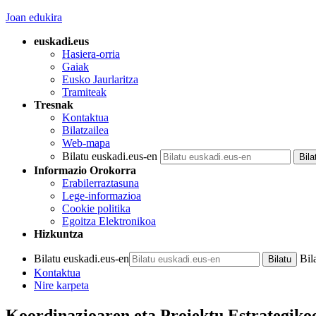
Joan edukira
euskadi.eus
Hasiera-orria
Gaiak
Eusko Jaurlaritza
Tramiteak
Tresnak
Kontaktua
Bilatzailea
Web-mapa
Bilatu euskadi.eus-en
Informazio Orokorra
Erabilerraztasuna
Lege-informazioa
Cookie politika
Egoitza Elektronikoa
Hizkuntza
Bilatu euskadi.eus-en
Bil
Kontaktua
Nire karpeta
Koordinazioaren eta Proiektu Estrategiko