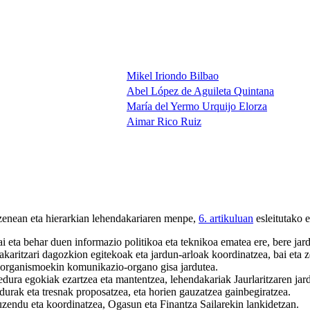
Mikel Iriondo Bilbao
Abel López de Aguileta Quintana
María del Yermo Urquijo Elorza
Aimar Rico Ruiz
uzenean eta hierarkian lehendakariaren menpe,
6. artikuluan
esleitutako 
ai eta behar duen informazio politikoa eta teknikoa ematea ere, bere j
karitzari dagozkion egitekoak eta jardun-arloak koordinatzea, bai eta z
n organismoekin komunikazio-organo gisa jardutea.
edura egokiak ezartzea eta mantentzea, lehendakariak Jaurlaritzaren ja
durak eta tresnak proposatzea, eta horien gauzatzea gainbegiratzea.
zendu eta koordinatzea, Ogasun eta Finantza Sailarekin lankidetzan.