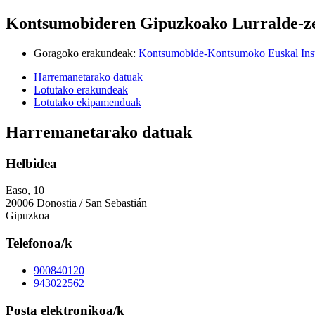
Kontsumobideren Gipuzkoako Lurralde-ze
Goragoko erakundeak
:
Kontsumobide-Kontsumoko Euskal Inst
Harremanetarako datuak
Lotutako erakundeak
Lotutako ekipamenduak
Harremanetarako datuak
Helbidea
Easo, 10
20006 Donostia / San Sebastián
Gipuzkoa
Telefonoa/k
900840120
943022562
Posta elektronikoa/k