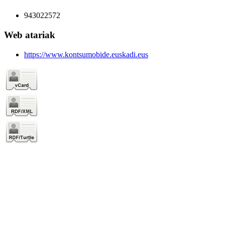
943022572
Web atariak
https://www.kontsumobide.euskadi.eus