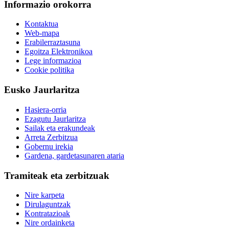
Informazio orokorra
Kontaktua
Web-mapa
Erabilerraztasuna
Egoitza Elektronikoa
Lege informazioa
Cookie politika
Eusko Jaurlaritza
Hasiera-orria
Ezagutu Jaurlaritza
Sailak eta erakundeak
Arreta Zerbitzua
Gobernu irekia
Gardena, gardetasunaren ataria
Tramiteak eta zerbitzuak
Nire karpeta
Dirulaguntzak
Kontratazioak
Nire ordainketa