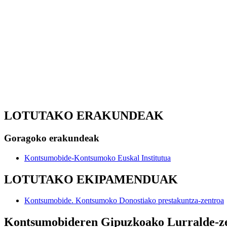
LOTUTAKO ERAKUNDEAK
Goragoko erakundeak
Kontsumobide-Kontsumoko Euskal Institutua
LOTUTAKO EKIPAMENDUAK
Kontsumobide. Kontsumoko Donostiako prestakuntza-zentroa
Kontsumobideren Gipuzkoako Lurralde-ze