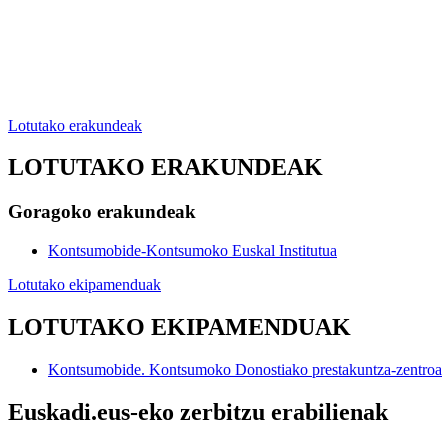
Lotutako erakundeak
LOTUTAKO ERAKUNDEAK
Goragoko erakundeak
Kontsumobide-Kontsumoko Euskal Institutua
Lotutako ekipamenduak
LOTUTAKO EKIPAMENDUAK
Kontsumobide. Kontsumoko Donostiako prestakuntza-zentroa
Euskadi.eus-eko zerbitzu erabilienak