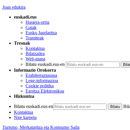
Joan edukira
euskadi.eus
Hasiera-orria
Gaiak
Eusko Jaurlaritza
Tramiteak
Tresnak
Kontaktua
Bilatzailea
Web-mapa
Bilatu euskadi.eus-en
Informazio Orokorra
Erabilerraztasuna
Lege-informazioa
Cookie politika
Egoitza Elektronikoa
Hizkuntza
Bilatu euskadi.eus-en
Bil
Kontaktua
Nire karpeta
Turismo, Merkataritza eta Kontsumo Saila