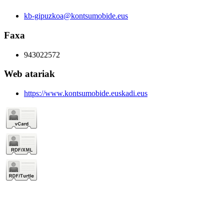
kb-gipuzkoa@kontsumobide.eus
Faxa
943022572
Web atariak
https://www.kontsumobide.euskadi.eus