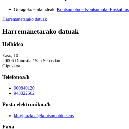
Goragoko erakundeak
:
Kontsumobide-Kontsumoko Euskal Inst
Harremanetarako datuak
Harremanetarako datuak
Helbidea
Easo, 10
20006 Donostia / San Sebastián
Gipuzkoa
Telefonoa/k
900840120
943022562
Posta elektronikoa/k
kb-gipuzkoa@kontsumobide.eus
Faxa