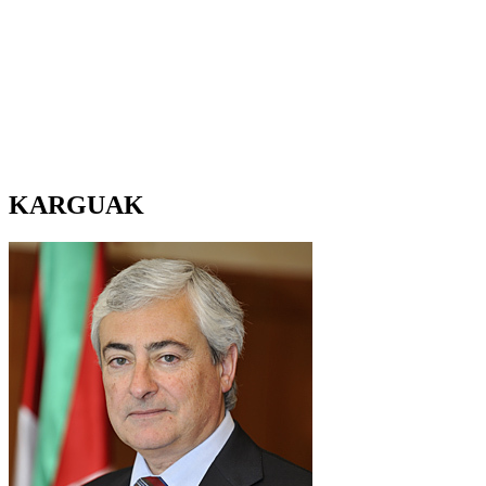
KARGUAK