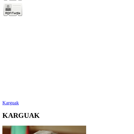
Karguak
KARGUAK