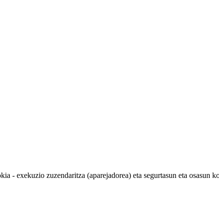
 - exekuzio zuzendaritza (aparejadorea) eta segurtasun eta osasun k