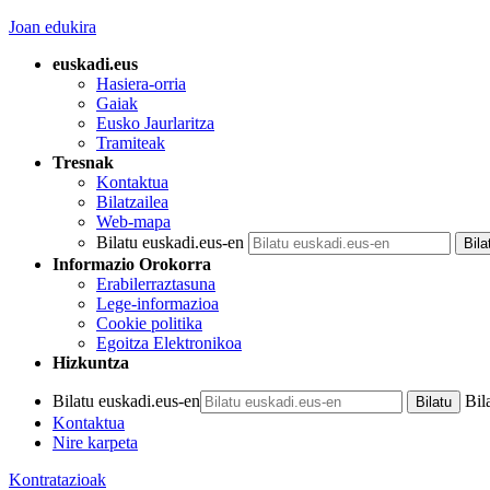
Joan edukira
euskadi.eus
Hasiera-orria
Gaiak
Eusko Jaurlaritza
Tramiteak
Tresnak
Kontaktua
Bilatzailea
Web-mapa
Bilatu euskadi.eus-en
Informazio Orokorra
Erabilerraztasuna
Lege-informazioa
Cookie politika
Egoitza Elektronikoa
Hizkuntza
Bilatu euskadi.eus-en
Bil
Kontaktua
Nire karpeta
Kontratazioak