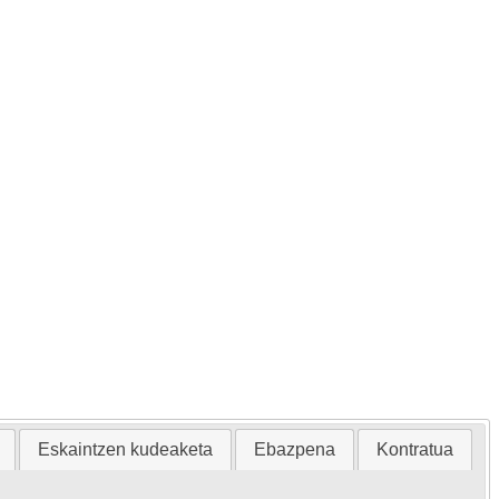
Eskaintzen kudeaketa
Ebazpena
Kontratua