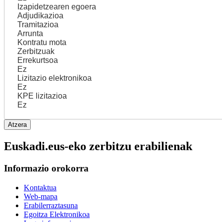
Izapidetzearen egoera
Adjudikazioa
Tramitazioa
Arrunta
Kontratu mota
Zerbitzuak
Errekurtsoa
Ez
Lizitazio elektronikoa
Ez
KPE lizitazioa
Ez
Euskadi.eus-eko zerbitzu erabilienak
Informazio orokorra
Kontaktua
Web-mapa
Erabilerraztasuna
Egoitza Elektronikoa