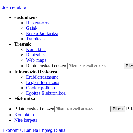
Joan edukira
euskadi.eus
Hasiera-orria
Gaiak
Eusko Jaurlaritza
Tramiteak
Tresnak
Kontaktua
Bilatzailea
Web-mapa
Bilatu euskadi.eus-en
Informazio Orokorra
Erabilerraztasuna
Lege-informazioa
Cookie politika
Egoitza Elektronikoa
Hizkuntza
Bilatu euskadi.eus-en
Bil
Kontaktua
Nire karpeta
Ekonomia, Lan eta Enplegu Saila