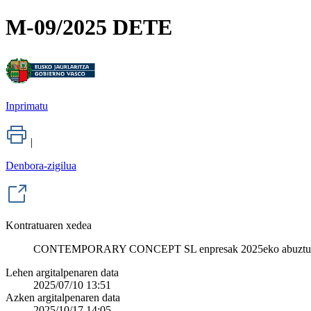
M-09/2025 DETE
Inprimatu
|
Denbora-zigilua
Kontratuaren xedea
CONTEMPORARY CONCEPT SL enpresak 2025eko abuztuaren 
Lehen argitalpenaren data
2025/07/10 13:51
Azken argitalpenaren data
2025/10/17 14:05