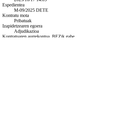
Espedientea
M-09/2025 DETE
Kontratu mota
Pribatuak
Izapidetzearen egoera
Adjudikazioa
Kontratuaren aurrekontua, BEZik gabe
14.950
Botere adjudikatzailea
Eusko Jaurlaritza
Erakunde sustatzailea
S4833001C - Ekonomia, Lana eta Enplegua
Fitxategiak deskargatu
|
Iragarki-alertak harpidetu
|
Trazabilitatea