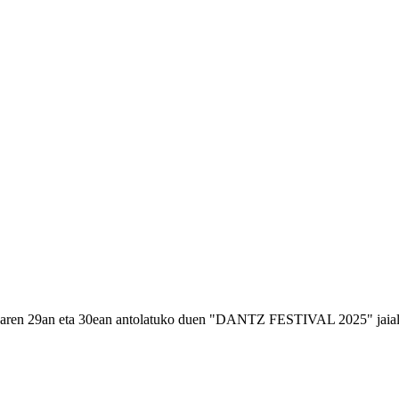
29an eta 30ean antolatuko duen "DANTZ FESTIVAL 2025" jaialdi