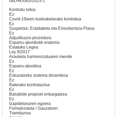
08LHK/08S/2025-1
Kontratu txikia
Ez
Covid-19aren kudeaketarako kontratua
Ez
Suspertze, Eraldaketa eta Erresilientzia Plana
Ez
Adjudikazio-prozedura
Esparru-akordiotik eratorria
Estatuko Legea
Ley 9/2017
Arauketa harmonizatuaren mende
Ez
Esparru-akordioa
Ez
Eskuratzeko sistema dinamikoa
Ez
Baterako kontratazioa
Ez
Baliabide propioei enkargatzea
Ez
Izapidetzearen egoera
Formalizatuta / Gauzatzen
Tramitazioa