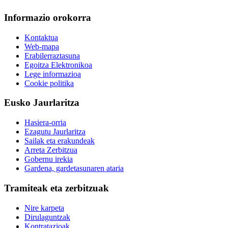
Informazio orokorra
Kontaktua
Web-mapa
Erabilerraztasuna
Egoitza Elektronikoa
Lege informazioa
Cookie politika
Eusko Jaurlaritza
Hasiera-orria
Ezagutu Jaurlaritza
Sailak eta erakundeak
Arreta Zerbitzua
Gobernu irekia
Gardena, gardetasunaren ataria
Tramiteak eta zerbitzuak
Nire karpeta
Dirulaguntzak
Kontratazioak