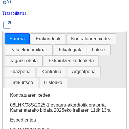
|
Trazabilitatea
Sarrera
Erakundeak
Kontratuaren xedea
Datu ekonomikoak
Fitxategiak
Loteak
Iragarki-ohola
Eskaintzen kudeaketa
Ebazpena
Kontratua
Argitalpena
Errekurtsoa
Historiko
Kontratuaren xedea
08LHK/08S/2025-1 esparru-akordiotik eratorria
Kanarietarako bidaia 2025eko irailaren 11tik 13ra
Espedientea