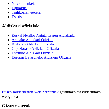
Nire ordainketa
Eguraldia
Trafikoaren egoera
Estatistika
Aldizkari ofizialak
Euskal Herriko Agintaritzaren Aldizkaria
Arabako Aldizkari Ofiziala
Bizkaiko Aldizkari Ofiziala
Gipuzkoako Aldizkari Ofiziala
Estatuko Aldizkari Ofiziala
Europar Batasuneko Aldizkari Ofiziala
Eusko Jaurlaritzaren Web Zerbitzuak
garatutako eta kudeatutako
webgunea
Gizarte sareak