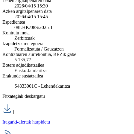
Lehen argitalpenaren data
2026/04/15 15:30
Azken argitalpenaren data
2026/04/15 15:45
Espedientea
08LHK/08S/2025-1
Kontratu mota
Zerbitzuak
Izapidetzearen egoera
Formalizatuta / Gauzatzen
Kontratuaren aurrekontua, BEZik gabe
5.135,77
Botere adjudikatzailea
Eusko Jaurlaritza
Erakunde sustatzailea
S4833001C - Lehendakaritza
Fitxategiak deskargatu
|
Iragarki-alertak harpidetu