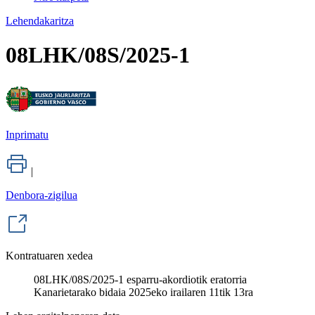
Lehendakaritza
08LHK/08S/2025-1
Inprimatu
|
Denbora-zigilua
Kontratuaren xedea
08LHK/08S/2025-1 esparru-akordiotik eratorria
Kanarietarako bidaia 2025eko irailaren 11tik 13ra