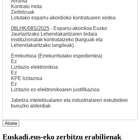
Arrunta
Kontratu mota
Zerbitzuak
Lotutako esparru-akordioko kontratuaren xedea
08LHK/08S/2025
- Esparru-akordioa Eusko
Jaurlaritzako Lehendakaritzaren bidaia
instituzionalak kontratatzeko (karguak eta
Lehendakaritzako langileak).
Errekurtsoa (Errekurritutako espedientea)
Ez
Lizitazio elektronikoa
Ez
KPE lizitazioa
Ez
Lizitazio ez-elektronikoaren justifikazioa
Jabetza intelektualaren eta industrialaren eskubideei
buruzko alderdiak
Euskadi.eus-eko zerbitzu erabilienak