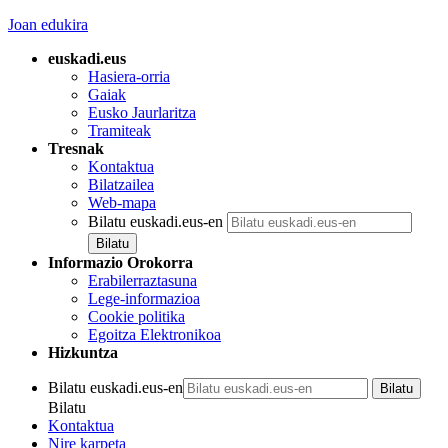
Joan edukira
euskadi.eus
Hasiera-orria
Gaiak
Eusko Jaurlaritza
Tramiteak
Tresnak
Kontaktua
Bilatzailea
Web-mapa
Bilatu euskadi.eus-en
Informazio Orokorra
Erabilerraztasuna
Lege-informazioa
Cookie politika
Egoitza Elektronikoa
Hizkuntza
Bilatu euskadi.eus-en
Bilatu
Kontaktua
Nire karpeta