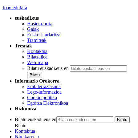
Joan edukira
euskadi.eus
Hasiera-orria
Gaiak
Eusko Jaurlaritza
Tramiteak
Tresnak
Kontaktua
Bilatzailea
Web-mapa
Bilatu euskadi.eus-en
Informazio Orokorra
Erabilerraztasuna
Lege-informazioa
Cookie politika
Egoitza Elektronikoa
Hizkuntza
Bilatu euskadi.eus-en
Bilatu
Kontaktua
Nire karpeta