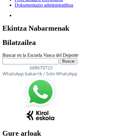
Dokumentazio administratiboa
Ekintza Nabarmenak
Bilatzailea
Buscar en la Escuela Vasca del Deporte
Gure arloak