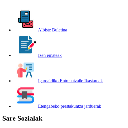
Albiste Buletina
Izen emateak
Igaroaldiko Entrenatzaile Ikastaroak
Etengabeko prestakuntza jarduerak
Sare Sozialak