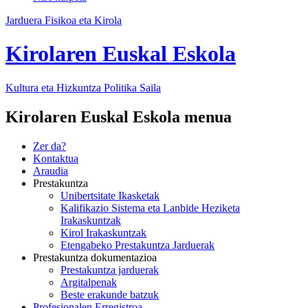
Jarduera Fisikoa eta Kirola
Kirolaren Euskal Eskola
Kultura eta Hizkuntza Politika
Saila
Kirolaren Euskal Eskola menua
Zer da?
Kontaktua
Araudia
Prestakuntza
Unibertsitate Ikasketak
Kalifikazio Sistema eta Lanbide Heziketa
Irakaskuntzak
Kirol Irakaskuntzak
Etengabeko Prestakuntza Jarduerak
Prestakuntza dokumentazioa
Prestakuntza jarduerak
Argitalpenak
Beste erakunde batzuk
Profesionalen Erregistroa