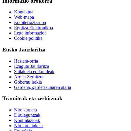
Informazio orokorra
Kontaktua
Web-mapa
Erabilerraztasuna
Egoitza Elektronikoa
Lege informazioa
Cookie politika
Eusko Jaurlaritza
Hasiera-orria
Ezagutu Jaurlaritza
Sailak eta erakundeak
Arreta Zerbitzua
Gobernu irekia
Gardena, gardetasunaren ataria
Tramiteak eta zerbitzuak
Nire karpeta
Dirulaguntzak
Kontratazioak
Nire ordainketa
Eguraldia