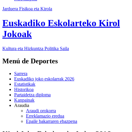
Jarduera Fisikoa eta Kirola
Euskadiko Eskolarteko Kirol
Jokoak
Kultura eta Hizkuntza Politika
Saila
Menú de Deportes
Sarrera
Euskadiko joko eskolarrak 2026
Estatistikak
Historikoa
Partaidetza diploma
Kanpainak
Araudia
Araudi orokorra
Erreklamazio eredua
Epaile bakarraren ebazpena