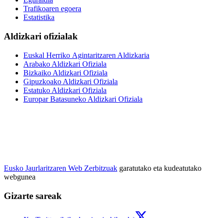
Trafikoaren egoera
Estatistika
Aldizkari ofizialak
Euskal Herriko Agintaritzaren Aldizkaria
Arabako Aldizkari Ofiziala
Bizkaiko Aldizkari Ofiziala
Gipuzkoako Aldizkari Ofiziala
Estatuko Aldizkari Ofiziala
Europar Batasuneko Aldizkari Ofiziala
Eusko Jaurlaritzaren Web Zerbitzuak
garatutako eta kudeatutako
webgunea
Gizarte sareak