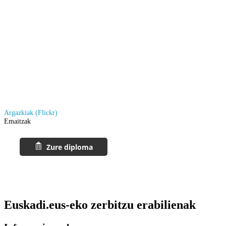
Argazkiak (Flickr)
Emaitzak
Euskadi.eus-eko zerbitzu erabilienak