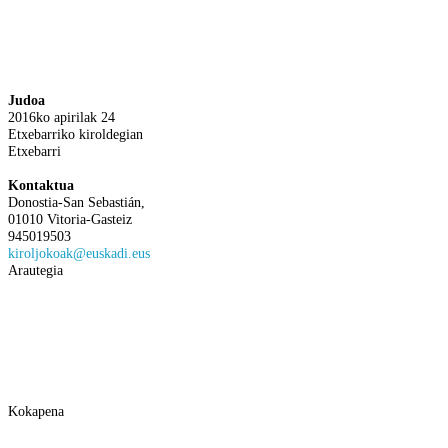
Judoa
2016ko apirilak 24
Etxebarriko kiroldegian
Etxebarri
Kontaktua
Donostia-San Sebastián,
01010 Vitoria-Gasteiz
945019503
kiroljokoak@euskadi.eus
Arautegia
Kokapena