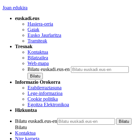
Joan edukira
euskadi.eus
Hasiera-orria
Gaiak
Eusko Jaurlaritza
Tramiteak
Tresnak
Kontaktua
Bilatzailea
Web-mapa
Bilatu euskadi.eus-en
Informazio Orokorra
Erabilerraztasuna
Lege-informazioa
Cookie politika
Egoitza Elektronikoa
Hizkuntza
Bilatu euskadi.eus-en
Bilatu
Kontaktua
Nire karpeta