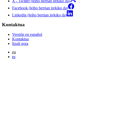
X - Twitter (leiho berrian irekiko da)
Facebook (leiho berrian irekiko da)
Linkedin (leiho berrian irekiko da)
Kontaktua
Versión en español
Kontaktua
Itzuli gora
eu
es