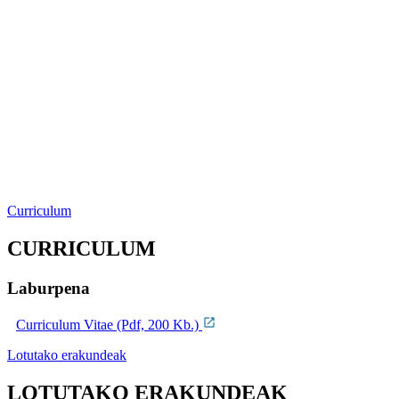
Curriculum
CURRICULUM
Laburpena
Curriculum Vitae (Pdf, 200 Kb.)
Lotutako erakundeak
LOTUTAKO ERAKUNDEAK