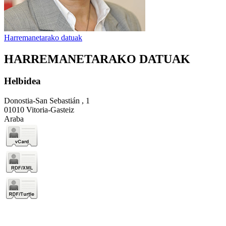
Harremanetarako datuak
HARREMANETARAKO DATUAK
Helbidea
Donostia-San Sebastián , 1
01010 Vitoria-Gasteiz
Araba