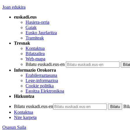
Joan edukira
euskadi.eus
Hasiera-orria
Gaiak
Eusko Jaurlaritza
Tramiteak
Tresnak
Kontaktua
Bilatzailea
Web-mapa
Bilatu euskadi.eus-en
Informazio Orokorra
Erabilerraztasuna
Lege-informazioa
Cookie politika
Egoitza Elektronikoa
Hizkuntza
Bilatu euskadi.eus-en
Bil
Kontaktua
Nire karpeta
Osasun Saila