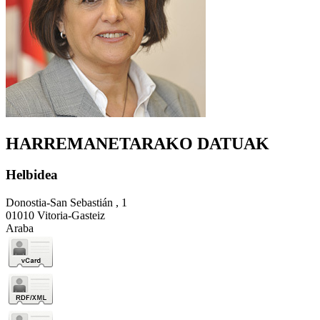
HARREMANETARAKO DATUAK
Helbidea
Donostia-San Sebastián , 1
01010 Vitoria-Gasteiz
Araba