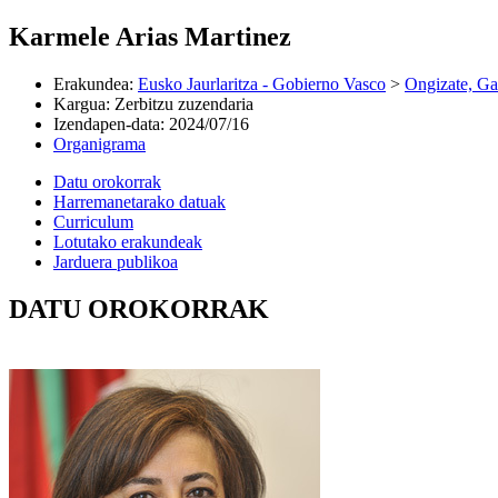
Karmele Arias Martinez
Erakundea
:
Eusko Jaurlaritza - Gobierno Vasco
>
Ongizate, Ga
Kargua
:
Zerbitzu zuzendaria
Izendapen-data
:
2024/07/16
Organigrama
Datu orokorrak
Harremanetarako datuak
Curriculum
Lotutako erakundeak
Jarduera publikoa
DATU OROKORRAK