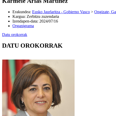
Karmele Arias Martinez
Erakundea
:
Eusko Jaurlaritza - Gobierno Vasco
>
Ongizate, Ga
Kargua
:
Zerbitzu zuzendaria
Izendapen-data
:
2024/07/16
Organigrama
Datu orokorrak
DATU OROKORRAK