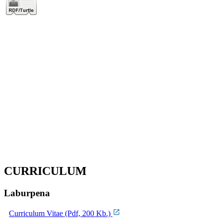
CURRICULUM
Laburpena
Curriculum Vitae (Pdf, 200 Kb.)