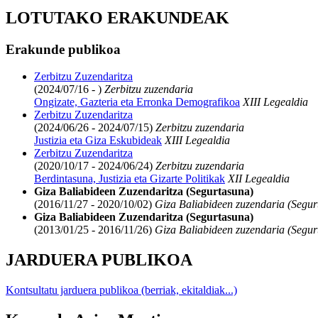
LOTUTAKO ERAKUNDEAK
Erakunde publikoa
Zerbitzu Zuzendaritza
(2024/07/16 - )
Zerbitzu zuzendaria
Ongizate, Gazteria eta Erronka Demografikoa
XIII Legealdia
Zerbitzu Zuzendaritza
(2024/06/26 - 2024/07/15)
Zerbitzu zuzendaria
Justizia eta Giza Eskubideak
XIII Legealdia
Zerbitzu Zuzendaritza
(2020/10/17 - 2024/06/24)
Zerbitzu zuzendaria
Berdintasuna, Justizia eta Gizarte Politikak
XII Legealdia
Giza Baliabideen Zuzendaritza (Segurtasuna)
(2016/11/27 - 2020/10/02)
Giza Baliabideen zuzendaria (Segur
Giza Baliabideen Zuzendaritza (Segurtasuna)
(2013/01/25 - 2016/11/26)
Giza Baliabideen zuzendaria (Segur
JARDUERA PUBLIKOA
Kontsultatu jarduera publikoa (berriak, ekitaldiak...)