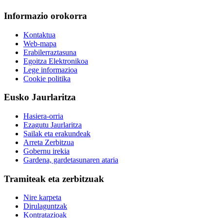
Informazio orokorra
Kontaktua
Web-mapa
Erabilerraztasuna
Egoitza Elektronikoa
Lege informazioa
Cookie politika
Eusko Jaurlaritza
Hasiera-orria
Ezagutu Jaurlaritza
Sailak eta erakundeak
Arreta Zerbitzua
Gobernu irekia
Gardena, gardetasunaren ataria
Tramiteak eta zerbitzuak
Nire karpeta
Dirulaguntzak
Kontratazioak