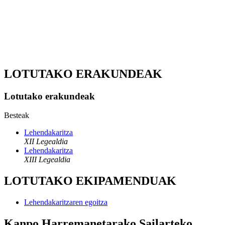
LOTUTAKO ERAKUNDEAK
Lotutako erakundeak
Besteak
Lehendakaritza
XII Legealdia
Lehendakaritza
XIII Legealdia
LOTUTAKO EKIPAMENDUAK
Lehendakaritzaren egoitza
Kanpo Harremanetarako Sailarteko