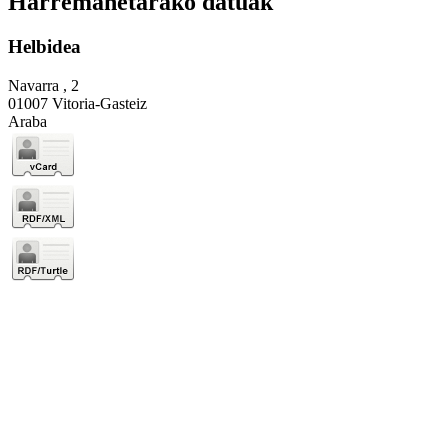
Harremanetarako datuak
Helbidea
Navarra , 2
01007 Vitoria-Gasteiz
Araba