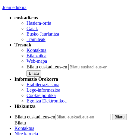
Joan edukira
euskadi.eus
Hasiera-orria
Gaiak
Eusko Jaurlaritza
Tramiteak
Tresnak
Kontaktua
Bilatzailea
Web-mapa
Bilatu euskadi.eus-en
Informazio Orokorra
Erabilerraztasuna
Lege-informazioa
Cookie politika
Egoitza Elektronikoa
Hizkuntza
Bilatu euskadi.eus-en
Bilatu
Kontaktua
Nire karpeta