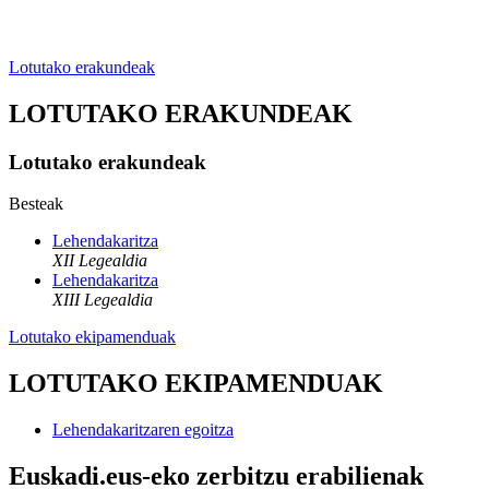
Lotutako erakundeak
LOTUTAKO ERAKUNDEAK
Lotutako erakundeak
Besteak
Lehendakaritza
XII Legealdia
Lehendakaritza
XIII Legealdia
Lotutako ekipamenduak
LOTUTAKO EKIPAMENDUAK
Lehendakaritzaren egoitza
Euskadi.eus-eko zerbitzu erabilienak