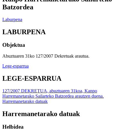
Batzordea
Laburpena
LABURPENA
Objektua
Abuztuaren 31ko 127/2007 Dekretuak arautua.
Lege-esparrua
LEGE-ESPARRUA
127/2007 DEKRETUA, abuztuaren 31koa, Kanpo
Harremanetarako Sailarteko Batzordea arautzen duena.
Harremanetarako datuak
Harremanetarako datuak
Helbidea