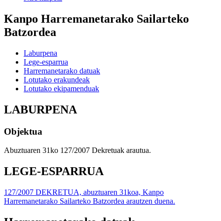
Kanpo Harremanetarako Sailarteko
Batzordea
Laburpena
Lege-esparrua
Harremanetarako datuak
Lotutako erakundeak
Lotutako ekipamenduak
LABURPENA
Objektua
Abuztuaren 31ko 127/2007 Dekretuak arautua.
LEGE-ESPARRUA
127/2007 DEKRETUA, abuztuaren 31koa, Kanpo
Harremanetarako Sailarteko Batzordea arautzen duena.