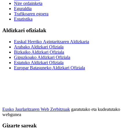
Nire ordainketa
Eguraldia
Trafikoaren egoera
Estatistika
Aldizkari ofizialak
Euskal Herriko Agintaritzaren Aldizkaria
Arabako Aldizkari Ofiziala
Bizkaiko Aldizkari Ofiziala
Gipuzkoako Aldizkari Ofiziala
Estatuko Aldizkari Ofiziala
Europar Batasuneko Aldizkari Ofiziala
Eusko Jaurlaritzaren Web Zerbitzuak
garatutako eta kudeatutako
webgunea
Gizarte sareak