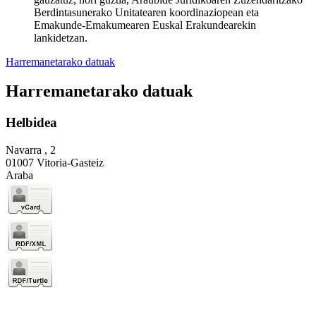
Berdintasunerako Unitatearen koordinaziopean eta
Emakunde-Emakumearen Euskal Erakundearekin
lankidetzan.
Harremanetarako datuak
Harremanetarako datuak
Helbidea
Navarra , 2
01007 Vitoria-Gasteiz
Araba