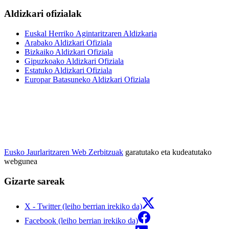
Aldizkari ofizialak
Euskal Herriko Agintaritzaren Aldizkaria
Arabako Aldizkari Ofiziala
Bizkaiko Aldizkari Ofiziala
Gipuzkoako Aldizkari Ofiziala
Estatuko Aldizkari Ofiziala
Europar Batasuneko Aldizkari Ofiziala
Eusko Jaurlaritzaren Web Zerbitzuak
garatutako eta kudeatutako
webgunea
Gizarte sareak
X - Twitter (leiho berrian irekiko da)
Facebook (leiho berrian irekiko da)