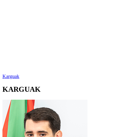
Karguak
KARGUAK