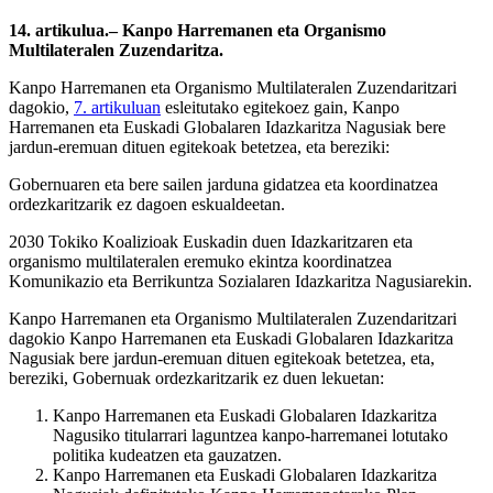
14. artikulua.– Kanpo Harremanen eta Organismo
Multilateralen Zuzendaritza.
Kanpo Harremanen eta Organismo Multilateralen Zuzendaritzari
dagokio,
7. artikuluan
esleitutako egitekoez gain, Kanpo
Harremanen eta Euskadi Globalaren Idazkaritza Nagusiak bere
jardun-eremuan dituen egitekoak betetzea, eta bereziki:
Gobernuaren eta bere sailen jarduna gidatzea eta koordinatzea
ordezkaritzarik ez dagoen eskualdeetan.
2030 Tokiko Koalizioak Euskadin duen Idazkaritzaren eta
organismo multilateralen eremuko ekintza koordinatzea
Komunikazio eta Berrikuntza Sozialaren Idazkaritza Nagusiarekin.
Kanpo Harremanen eta Organismo Multilateralen Zuzendaritzari
dagokio Kanpo Harremanen eta Euskadi Globalaren Idazkaritza
Nagusiak bere jardun-eremuan dituen egitekoak betetzea, eta,
bereziki, Gobernuak ordezkaritzarik ez duen lekuetan:
Kanpo Harremanen eta Euskadi Globalaren Idazkaritza
Nagusiko titularrari laguntzea kanpo-harremanei lotutako
politika kudeatzen eta gauzatzen.
Kanpo Harremanen eta Euskadi Globalaren Idazkaritza