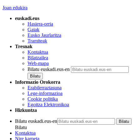
Joan edukira
euskadi.eus
Hasiera-orria
Gaiak
Eusko Jaurlaritza
Tramiteak
Tresnak
Kontaktua
Bilatzailea
Web-mapa
Bilatu euskadi.eus-en
Informazio Orokorra
Erabilerraztasuna
Lege-informazioa
Cookie politika
Egoitza Elektronikoa
Hizkuntza
Bilatu euskadi.eus-en
Bilatu
Kontaktua
Nire karpeta