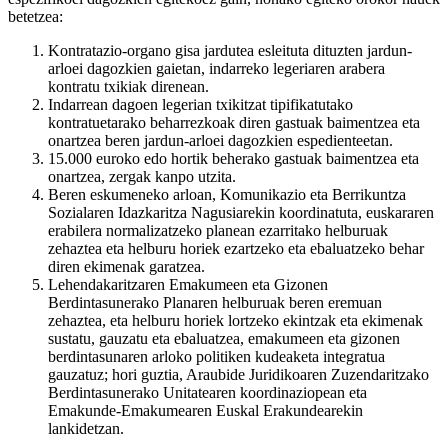
betetzea:
Kontratazio-organo gisa jardutea esleituta dituzten jardun-
arloei dagozkien gaietan, indarreko legeriaren arabera
kontratu txikiak direnean.
Indarrean dagoen legerian txikitzat tipifikatutako
kontratuetarako beharrezkoak diren gastuak baimentzea eta
onartzea beren jardun-arloei dagozkien espedienteetan.
15.000 euroko edo hortik beherako gastuak baimentzea eta
onartzea, zergak kanpo utzita.
Beren eskumeneko arloan, Komunikazio eta Berrikuntza
Sozialaren Idazkaritza Nagusiarekin koordinatuta, euskararen
erabilera normalizatzeko planean ezarritako helburuak
zehaztea eta helburu horiek ezartzeko eta ebaluatzeko behar
diren ekimenak garatzea.
Lehendakaritzaren Emakumeen eta Gizonen
Berdintasunerako Planaren helburuak beren eremuan
zehaztea, eta helburu horiek lortzeko ekintzak eta ekimenak
sustatu, gauzatu eta ebaluatzea, emakumeen eta gizonen
berdintasunaren arloko politiken kudeaketa integratua
gauzatuz; hori guztia, Araubide Juridikoaren Zuzendaritzako
Berdintasunerako Unitatearen koordinaziopean eta
Emakunde-Emakumearen Euskal Erakundearekin
lankidetzan.