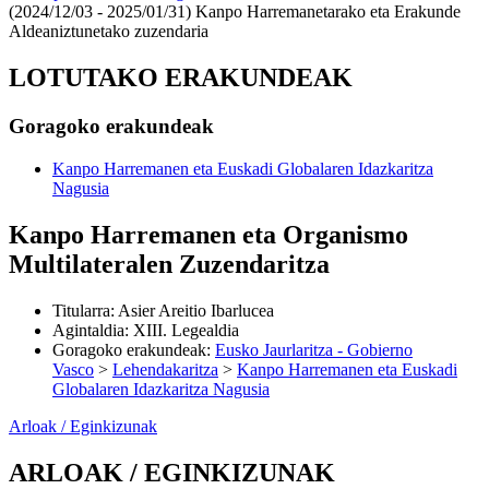
(2024/12/03 - 2025/01/31)
Kanpo Harremanetarako eta Erakunde
Aldeaniztunetako zuzendaria
LOTUTAKO ERAKUNDEAK
Goragoko erakundeak
Kanpo Harremanen eta Euskadi Globalaren Idazkaritza
Nagusia
Kanpo Harremanen eta Organismo
Multilateralen Zuzendaritza
Titularra
:
Asier Areitio Ibarlucea
Agintaldia
:
XIII. Legealdia
Goragoko erakundeak
:
Eusko Jaurlaritza - Gobierno
Vasco
>
Lehendakaritza
>
Kanpo Harremanen eta Euskadi
Globalaren Idazkaritza Nagusia
Arloak / Eginkizunak
ARLOAK / EGINKIZUNAK