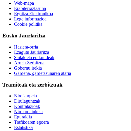
Web-mapa
Erabilerraztasuna
Egoitza Elektronikoa
Lege informazioa
Cookie politika
Eusko Jaurlaritza
Hasiera-orria
Ezagutu Jaurlaritza
Sailak eta erakundeak
Arreta Zerbitzua
Gobernu irekia
Gardena, gardetasunaren ataria
Tramiteak eta zerbitzuak
Nire karpeta
Dirulaguntzak
Kontratazioak
Nire ordainketa
Eguraldia
Trafikoaren egoera
Estatistika