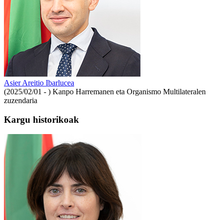
Asier Areitio Ibarlucea
(2025/02/01 - )
Kanpo Harremanen eta Organismo Multilateralen
zuzendaria
Kargu historikoak