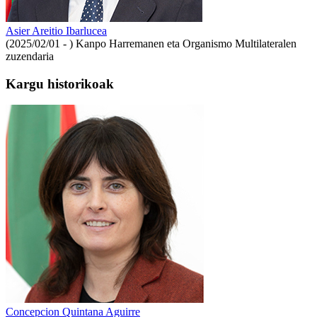
Asier Areitio Ibarlucea
(2025/02/01 - )
Kanpo Harremanen eta Organismo Multilateralen
zuzendaria
Kargu historikoak
Concepcion Quintana Aguirre