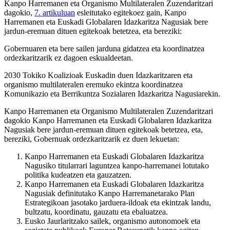
Kanpo Harremanen eta Organismo Multilateralen Zuzendaritzari
dagokio,
7. artikuluan
esleitutako egitekoez gain, Kanpo
Harremanen eta Euskadi Globalaren Idazkaritza Nagusiak bere
jardun-eremuan dituen egitekoak betetzea, eta bereziki:
Gobernuaren eta bere sailen jarduna gidatzea eta koordinatzea
ordezkaritzarik ez dagoen eskualdeetan.
2030 Tokiko Koalizioak Euskadin duen Idazkaritzaren eta
organismo multilateralen eremuko ekintza koordinatzea
Komunikazio eta Berrikuntza Sozialaren Idazkaritza Nagusiarekin.
Kanpo Harremanen eta Organismo Multilateralen Zuzendaritzari
dagokio Kanpo Harremanen eta Euskadi Globalaren Idazkaritza
Nagusiak bere jardun-eremuan dituen egitekoak betetzea, eta,
bereziki, Gobernuak ordezkaritzarik ez duen lekuetan:
Kanpo Harremanen eta Euskadi Globalaren Idazkaritza
Nagusiko titularrari laguntzea kanpo-harremanei lotutako
politika kudeatzen eta gauzatzen.
Kanpo Harremanen eta Euskadi Globalaren Idazkaritza
Nagusiak definitutako Kanpo Harremanetarako Plan
Estrategikoan jasotako jarduera-ildoak eta ekintzak landu,
bultzatu, koordinatu, gauzatu eta ebaluatzea.
Eusko Jaurlaritzako sailek, organismo autonomoek eta