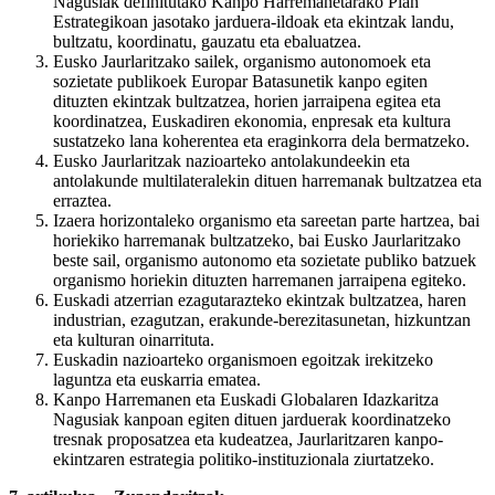
Nagusiak definitutako Kanpo Harremanetarako Plan
Estrategikoan jasotako jarduera-ildoak eta ekintzak landu,
bultzatu, koordinatu, gauzatu eta ebaluatzea.
Eusko Jaurlaritzako sailek, organismo autonomoek eta
sozietate publikoek Europar Batasunetik kanpo egiten
dituzten ekintzak bultzatzea, horien jarraipena egitea eta
koordinatzea, Euskadiren ekonomia, enpresak eta kultura
sustatzeko lana koherentea eta eraginkorra dela bermatzeko.
Eusko Jaurlaritzak nazioarteko antolakundeekin eta
antolakunde multilateralekin dituen harremanak bultzatzea eta
erraztea.
Izaera horizontaleko organismo eta sareetan parte hartzea, bai
horiekiko harremanak bultzatzeko, bai Eusko Jaurlaritzako
beste sail, organismo autonomo eta sozietate publiko batzuek
organismo horiekin dituzten harremanen jarraipena egiteko.
Euskadi atzerrian ezagutarazteko ekintzak bultzatzea, haren
industrian, ezagutzan, erakunde-berezitasunetan, hizkuntzan
eta kulturan oinarrituta.
Euskadin nazioarteko organismoen egoitzak irekitzeko
laguntza eta euskarria ematea.
Kanpo Harremanen eta Euskadi Globalaren Idazkaritza
Nagusiak kanpoan egiten dituen jarduerak koordinatzeko
tresnak proposatzea eta kudeatzea, Jaurlaritzaren kanpo-
ekintzaren estrategia politiko-instituzionala ziurtatzeko.