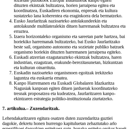
sozietate publikoek Europar Batasunetik kanpo egiten
dituzten ekintzak bultzatzea, horien jarraipena egitea eta
koordinatzea, Euskadiren ekonomia, enpresak eta kultura
sustatzeko lana koherentea eta eraginkorra dela bermatzeko.
Eusko Jaurlaritzak nazioarteko antolakundeekin eta
antolakunde multilateralekin dituen harremanak bultzatzea eta
erraztea.
Izaera horizontaleko organismo eta sareetan parte hartzea, bai
horiekiko harremanak bultzatzeko, bai Eusko Jaurlaritzako
beste sail, organismo autonomo eta sozietate publiko batzuek
organismo horiekin dituzten harremanen jarraipena egiteko.
Euskadi atzerrian ezagutarazteko ekintzak bultzatzea, haren
industrian, ezagutzan, erakunde-berezitasunetan, hizkuntzan
eta kulturan oinarrituta.
Euskadin nazioarteko organismoen egoitzak irekitzeko
laguntza eta euskarria ematea.
Kanpo Harremanen eta Euskadi Globalaren Idazkaritza
Nagusiak kanpoan egiten dituen jarduerak koordinatzeko
tresnak proposatzea eta kudeatzea, Jaurlaritzaren kanpo-
ekintzaren estrategia politiko-instituzionala ziurtatzeko.
7. artikulua.– Zuzendaritzak.
Lehendakaritzaren egitura osatzen duten zuzendaritza guztiei
dagokie, dekretu honen hurrengo kapituluetan zehaztutako arlo
espezifikoei dagozkien egitekoez gain, honako egiteko orokor hauek