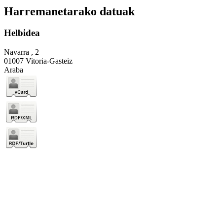
Harremanetarako datuak
Helbidea
Navarra , 2
01007 Vitoria-Gasteiz
Araba