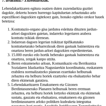
7. artikulua.– Zuzendaritzak.
Lehendakaritzaren egitura osatzen duten zuzendaritza guztiei
dagokie, dekretu honen hurrengo kapituluetan zehaztutako arlo
espezifikoei dagozkien egitekoez gain, honako egiteko orokor hauek
betetzea:
Kontratazio-organo gisa jardutea esleituta dituzten jardun-
arloei dagozkien gaietan, indarreko legeriaren arabera
kontratu txikiak direnean.
Indarrean dagoen legerian txikitzat tipifikatutako
kontratuetarako beharrezkoak diren gastuak baimentzea eta
onartzea beren jardun-arloei dagozkien espedienteetan.
15.000 euroko edo hortik beherako gastuak baimentzea eta
onartzea, zergak kanpo utzita.
Beren eskumeneko arloan, Komunikazio eta Berrikuntza
Sozialaren Idazkaritza Nagusiarekin koordinatuta, euskararen
erabilera normalizatzeko planean ezarritako helburuak
zehaztea eta helburu horiek ezartzeko eta ebaluatzeko behar
diren ekimenak garatzea.
Lehendakaritzaren Emakumeen eta Gizonen
Berdintasunerako Planaren helburuak beren eremuan
zehaztea, eta helburu horiek lortzeko ekintzak eta ekimenak
sustatu, gauzatu eta ebaluatzea, emakumeen eta gizonen
berdintasunaren arloko politiken kudeaketa integratua
gauzatuz; hori guztia, Araubide Juridikoaren Zuzendaritzako