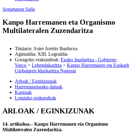
Segurtasun Saila
Kanpo Harremanen eta Organismo
Multilateralen Zuzendaritza
Titularra
:
Asier Areitio Ibarlucea
Agintaldia
:
XIII. Legealdia
Goragoko erakundeak
:
Eusko Jaurlaritza - Gobierno
Vasco
>
Lehendakaritza
>
Kanpo Harremanen eta Euskadi
Globalaren Idazkaritza Nagusia
Arloak / Eginkizunak
Harremanetarako datuak
Karguak
Lotutako erakundeak
ARLOAK / EGINKIZUNAK
14. artikulua.– Kanpo Harremanen eta Organismo
Multilateralen Zuzendaritza.