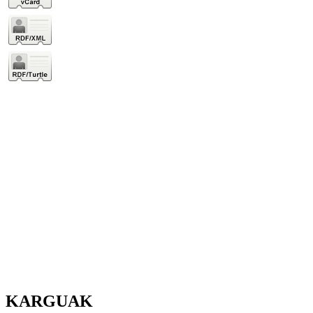
KARGUAK