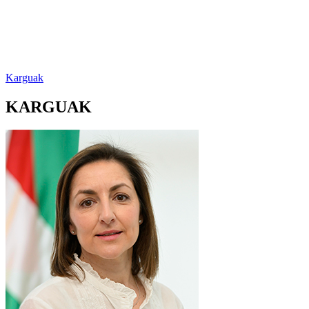
Karguak
KARGUAK