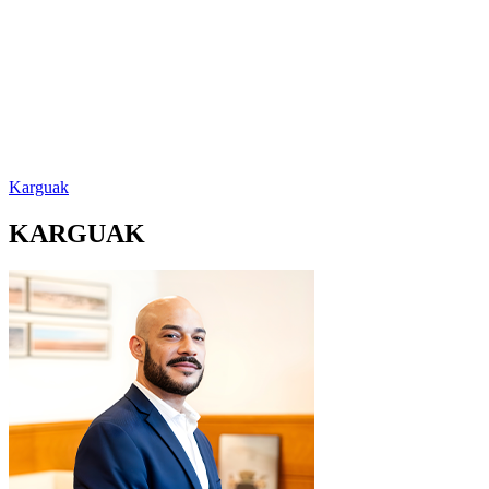
Karguak
KARGUAK