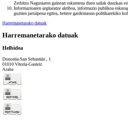
Zerbitzu Nagusiaren gainean eskumena duen sailak dauzkan e
Informazioaren argitaratze aktiboa, informazio publikoa eskura
guztien jarraipena egitea, betiere gardentasun-politikarekiko ko
Harremanetarako datuak
Harremanetarako datuak
Helbidea
Donostia-San Sebastián , 1
01010 Vitoria-Gasteiz
Araba