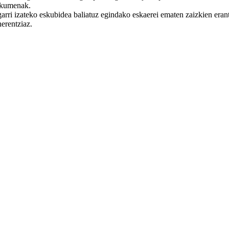
skumenak.
garri izateko eskubidea baliatuz egindako eskaerei ematen zaizkien eran
herentziaz.