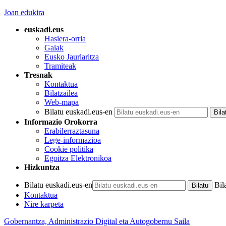
Joan edukira
euskadi.eus
Hasiera-orria
Gaiak
Eusko Jaurlaritza
Tramiteak
Tresnak
Kontaktua
Bilatzailea
Web-mapa
Bilatu euskadi.eus-en
Informazio Orokorra
Erabilerraztasuna
Lege-informazioa
Cookie politika
Egoitza Elektronikoa
Hizkuntza
Bilatu euskadi.eus-en
Bil
Kontaktua
Nire karpeta
Gobernantza, Administrazio Digital eta Autogobernu Saila