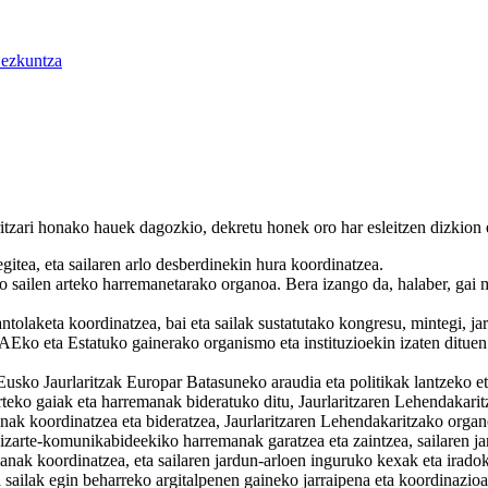
ezkuntza
zari honako hauek dagozkio, dekretu honek oro har esleitzen dizkion 
itea, eta sailaren arlo desberdinekin hura koordinatzea.
 sailen arteko harremanetarako organoa. Bera izango da, halaber, gai m
ntolaketa koordinatzea, bai eta sailak sustatutako kongresu, mintegi, jar
EAEko eta Estatuko gainerako organismo eta instituzioekin izaten ditue
sko Jaurlaritzak Europar Batasuneko araudia eta politikak lantzeko et
arteko gaiak eta harremanak bideratuko ditu, Jaurlaritzaren Lehendakar
anak koordinatzea eta bideratzea, Jaurlaritzaren Lehendakaritzako orga
gizarte-komunikabideekiko harremanak garatzea eta zaintzea, sailaren j
lanak koordinatzea, eta sailaren jardun-arloen inguruko kexak eta irado
ilak egin beharreko argitalpenen gaineko jarraipena eta koordinazioa 