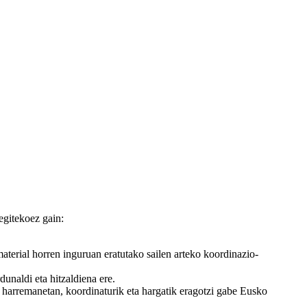
egitekoez gain:
aterial horren inguruan eratutako sailen arteko koordinazio-
dunaldi eta hitzaldiena ere.
n harremanetan, koordinaturik eta hargatik eragotzi gabe Eusko