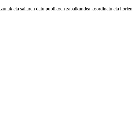
tzunak eta sailaren datu publikoen zabalkundea koordinatu eta horien