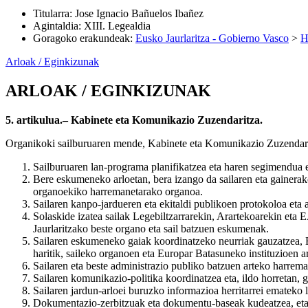
Titularra
:
Jose Ignacio Bañuelos Ibañez
Agintaldia
:
XIII. Legealdia
Goragoko erakundeak
:
Eusko Jaurlaritza - Gobierno Vasco
>
H
Arloak / Eginkizunak
ARLOAK / EGINKIZUNAK
5. artikulua.– Kabinete eta Komunikazio Zuzendaritza.
Organikoki sailburuaren mende, Kabinete eta Komunikazio Zuzendarit
Sailburuaren lan-programa planifikatzea eta haren segimendua eg
Bere eskumeneko arloetan, bera izango da sailaren eta gainerako
organoekiko harremanetarako organoa.
Sailaren kanpo-jardueren eta ekitaldi publikoen protokoloa eta a
Solaskide izatea sailak Legebiltzarrarekin, Arartekoarekin eta 
Jaurlaritzako beste organo eta sail batzuen eskumenak.
Sailaren eskumeneko gaiak koordinatzeko neurriak gauzatzea, Eu
haritik, saileko organoen eta Europar Batasuneko instituzioen 
Sailaren eta beste administrazio publiko batzuen arteko harrem
Sailaren komunikazio-politika koordinatzea eta, ildo horretan, 
Sailaren jardun-arloei buruzko informazioa herritarrei emateko 
Dokumentazio-zerbitzuak eta dokumentu-baseak kudeatzea, eta sa