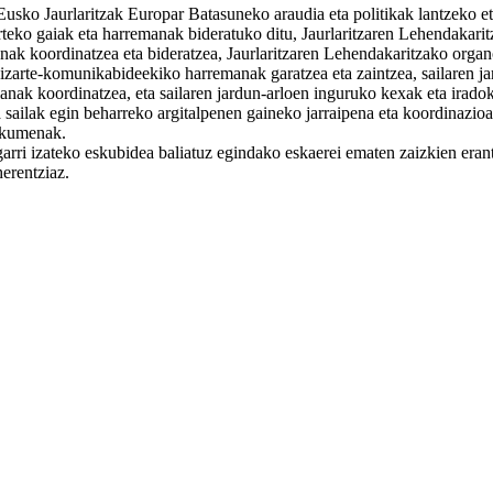
sko Jaurlaritzak Europar Batasuneko araudia eta politikak lantzeko et
arteko gaiak eta harremanak bideratuko ditu, Jaurlaritzaren Lehendakar
anak koordinatzea eta bideratzea, Jaurlaritzaren Lehendakaritzako orga
gizarte-komunikabideekiko harremanak garatzea eta zaintzea, sailaren j
lanak koordinatzea, eta sailaren jardun-arloen inguruko kexak eta irado
ilak egin beharreko argitalpenen gaineko jarraipena eta koordinazioa 
skumenak.
garri izateko eskubidea baliatuz egindako eskaerei ematen zaizkien eran
herentziaz.