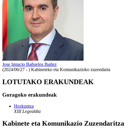
Jose Ignacio Bañuelos Ibañez
(2024/06/27 - )
Kabineteko eta Komunikazioko zuzendaria
LOTUTAKO ERAKUNDEAK
Goragoko erakundeak
Hezkuntza
XIII Legealdia
Kabinete eta Komunikazio Zuzendaritza