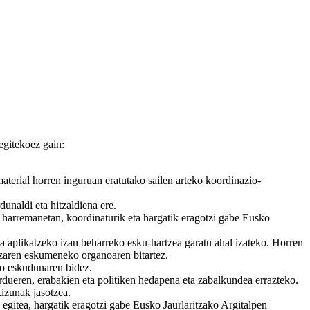
egitekoez gain:
aterial horren inguruan eratutako sailen arteko koordinazio-
dunaldi eta hitzaldiena ere.
n harremanetan, koordinaturik eta hargatik eragotzi gabe Eusko
a aplikatzeko izan beharreko esku-hartzea garatu ahal izateko. Horren
itzaren eskumeneko organoaren bitartez.
no eskudunaren bidez.
ardueren, erabakien eta politiken hedapena eta zabalkundea errazteko.
kizunak jasotzea.
egitea, hargatik eragotzi gabe Eusko Jaurlaritzako Argitalpen