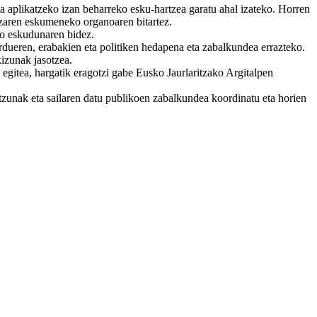
a aplikatzeko izan beharreko esku-hartzea garatu ahal izateko. Horren
itzaren eskumeneko organoaren bitartez.
no eskudunaren bidez.
ardueren, erabakien eta politiken hedapena eta zabalkundea errazteko.
kizunak jasotzea.
egitea, hargatik eragotzi gabe Eusko Jaurlaritzako Argitalpen
tzunak eta sailaren datu publikoen zabalkundea koordinatu eta horien