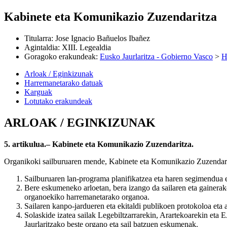
Kabinete eta Komunikazio Zuzendaritza
Titularra
:
Jose Ignacio Bañuelos Ibañez
Agintaldia
:
XIII. Legealdia
Goragoko erakundeak
:
Eusko Jaurlaritza - Gobierno Vasco
>
H
Arloak / Eginkizunak
Harremanetarako datuak
Karguak
Lotutako erakundeak
ARLOAK / EGINKIZUNAK
5. artikulua.– Kabinete eta Komunikazio Zuzendaritza.
Organikoki sailburuaren mende, Kabinete eta Komunikazio Zuzendarit
Sailburuaren lan-programa planifikatzea eta haren segimendua eg
Bere eskumeneko arloetan, bera izango da sailaren eta gainerako
organoekiko harremanetarako organoa.
Sailaren kanpo-jardueren eta ekitaldi publikoen protokoloa eta a
Solaskide izatea sailak Legebiltzarrarekin, Arartekoarekin eta 
Jaurlaritzako beste organo eta sail batzuen eskumenak.