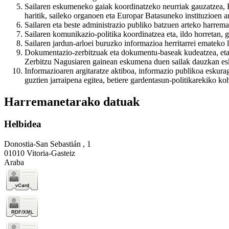
Sailaren eskumeneko gaiak koordinatzeko neurriak gauzatzea, Eu
haritik, saileko organoen eta Europar Batasuneko instituzioen 
Sailaren eta beste administrazio publiko batzuen arteko harrem
Sailaren komunikazio-politika koordinatzea eta, ildo horretan, 
Sailaren jardun-arloei buruzko informazioa herritarrei emateko 
Dokumentazio-zerbitzuak eta dokumentu-baseak kudeatzea, eta sa
Zerbitzu Nagusiaren gainean eskumena duen sailak dauzkan e
Informazioaren argitaratze aktiboa, informazio publikoa eskura
guztien jarraipena egitea, betiere gardentasun-politikarekiko ko
Harremanetarako datuak
Helbidea
Donostia-San Sebastián , 1
01010 Vitoria-Gasteiz
Araba