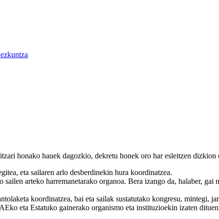
ezkuntza
zari honako hauek dagozkio, dekretu honek oro har esleitzen dizkion 
itea, eta sailaren arlo desberdinekin hura koordinatzea.
 sailen arteko harremanetarako organoa. Bera izango da, halaber, gai m
ntolaketa koordinatzea, bai eta sailak sustatutako kongresu, mintegi, jar
EAEko eta Estatuko gainerako organismo eta instituzioekin izaten ditue