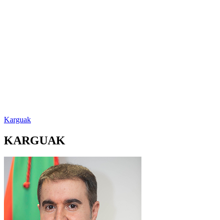
Karguak
KARGUAK