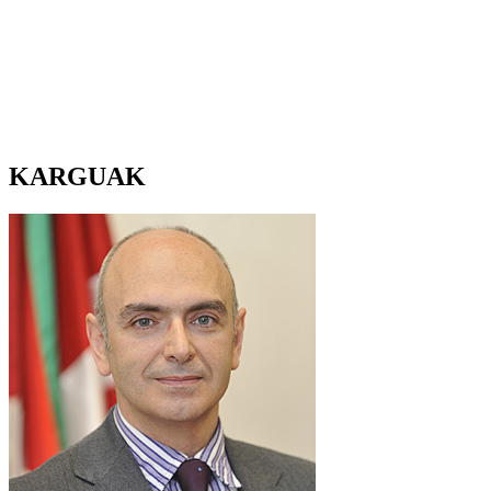
KARGUAK