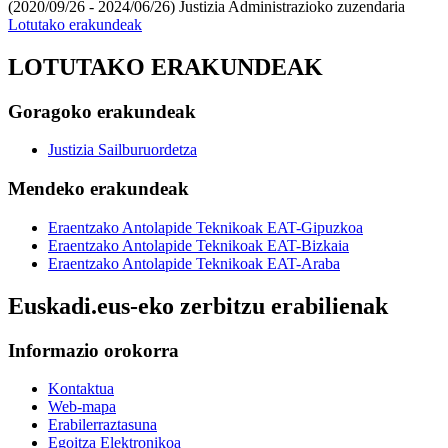
(2020/09/26 - 2024/06/26)
Justizia Administrazioko zuzendaria
Lotutako erakundeak
LOTUTAKO ERAKUNDEAK
Goragoko erakundeak
Justizia Sailburuordetza
Mendeko erakundeak
Eraentzako Antolapide Teknikoak EAT-Gipuzkoa
Eraentzako Antolapide Teknikoak EAT-Bizkaia
Eraentzako Antolapide Teknikoak EAT-Araba
Euskadi.eus-eko zerbitzu erabilienak
Informazio orokorra
Kontaktua
Web-mapa
Erabilerraztasuna
Egoitza Elektronikoa