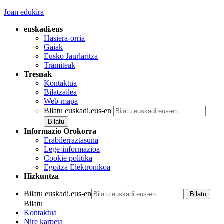
Joan edukira
euskadi.eus
Hasiera-orria
Gaiak
Eusko Jaurlaritza
Tramiteak
Tresnak
Kontaktua
Bilatzailea
Web-mapa
Bilatu euskadi.eus-en
Informazio Orokorra
Erabilerraztasuna
Lege-informazioa
Cookie politika
Egoitza Elektronikoa
Hizkuntza
Bilatu euskadi.eus-en
Bilatu
Kontaktua
Nire karpeta