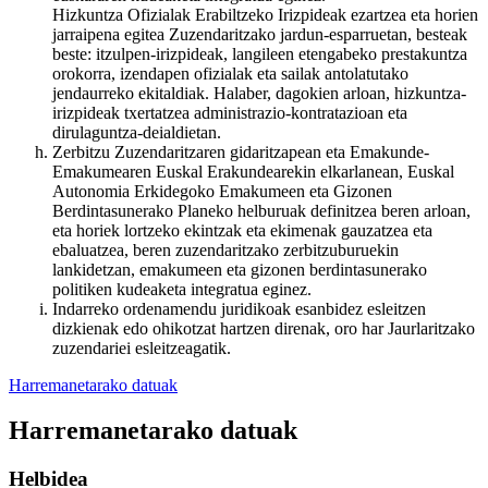
Hizkuntza Ofizialak Erabiltzeko Irizpideak ezartzea eta horien
jarraipena egitea Zuzendaritzako jardun-esparruetan, besteak
beste: itzulpen-irizpideak, langileen etengabeko prestakuntza
orokorra, izendapen ofizialak eta sailak antolatutako
jendaurreko ekitaldiak. Halaber, dagokien arloan, hizkuntza-
irizpideak txertatzea administrazio-kontratazioan eta
dirulaguntza-deialdietan.
Zerbitzu Zuzendaritzaren gidaritzapean eta Emakunde-
Emakumearen Euskal Erakundearekin elkarlanean, Euskal
Autonomia Erkidegoko Emakumeen eta Gizonen
Berdintasunerako Planeko helburuak definitzea beren arloan,
eta horiek lortzeko ekintzak eta ekimenak gauzatzea eta
ebaluatzea, beren zuzendaritzako zerbitzuburuekin
lankidetzan, emakumeen eta gizonen berdintasunerako
politiken kudeaketa integratua eginez.
Indarreko ordenamendu juridikoak esanbidez esleitzen
dizkienak edo ohikotzat hartzen direnak, oro har Jaurlaritzako
zuzendariei esleitzeagatik.
Harremanetarako datuak
Harremanetarako datuak
Helbidea