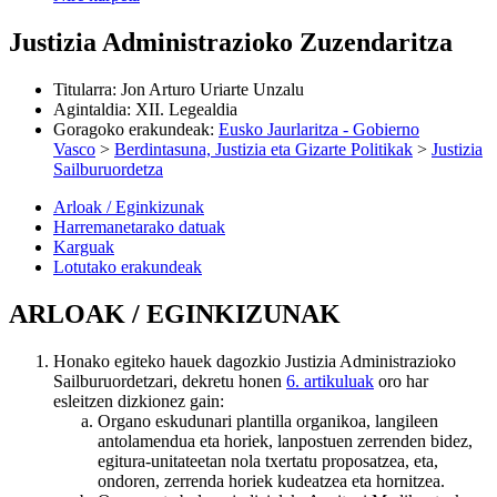
Justizia Administrazioko Zuzendaritza
Titularra
:
Jon Arturo Uriarte Unzalu
Agintaldia
:
XII. Legealdia
Goragoko erakundeak
:
Eusko Jaurlaritza - Gobierno
Vasco
>
Berdintasuna, Justizia eta Gizarte Politikak
>
Justizia
Sailburuordetza
Arloak / Eginkizunak
Harremanetarako datuak
Karguak
Lotutako erakundeak
ARLOAK / EGINKIZUNAK
Honako egiteko hauek dagozkio Justizia Administrazioko
Sailburuordetzari, dekretu honen
6. artikuluak
oro har
esleitzen dizkionez gain:
Organo eskudunari plantilla organikoa, langileen
antolamendua eta horiek, lanpostuen zerrenden bidez,
egitura-unitateetan nola txertatu proposatzea, eta,
ondoren, zerrenda horiek kudeatzea eta hornitzea.