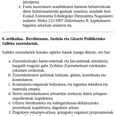
jarraipena.
Funts aurreratuen araubidearen barnean beharrezkoak
diren funtzionamendu-gastuak onartzea; araubide hori
Euskal Autonomia Erkidegoko Diruzaintza Nagusiaren
irailaren 30eko 211/1997 Dekretuaren II. kapituluaren
bigarren sekzioan arautzen da.
6. artikulua.- Berdintasun, Justizia eta Gizarte Politiketako
Saileko zuzendariak.
Saileko zuzendariek honako egiteko hauek izango dituzte, oro har:
Zuzendaritzako barne-sistemak eta lan-sistemak antolatzea,
hargatik eragotzi gabe Zerbitzu Zuzendaritzari esleitutako
eskumen orokorrak.
Zuzendaritzaren jardunak bultzatu, gidatu, koordinatu eta
kontrolatzea.
Kontratazio-organoak bultzatzea, eta laguntza teknikoa eta
materiala ematea.
Beren zuzendaritzaren arloarekin zerikusia duten zehapen-
espedienteak izapidetzea.
Ofizioz berrikusteko eta kaltegarritasun-deklarazioko
prozedurak izapidetzea, dagokion arloan.
Dagokien eskumen-arloan, goragoko organoei proposamenak