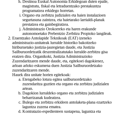
Destinoa Euskal Autonomia Erkidegoan duten epaile,
magistratu, fiskal eta letraduentzako prestakuntza
programatzea erkidego horretan.
Organo eta zerbitzu judizialen eta haien instalazioen
segurtasuna zaintzea, eta haietarako larrialdi-planak
prestatzea eta gainbegiratzea.
Administrazio Orokorreko eta haren erakunde
autonomoetako Prebentzio Zerbitzu Propioko langileak.
Eraentzako Antolapide Teknikoak (EAT) izeneko
administrazio-unitateak lurralde historiko bakoitzeko
hiriburuetako justizia-jauregietan daude, eta Justizia
Sailburuordetzatik deszentralizatutako lurralde-zerbitzu gisa
eratzen dira. Organikoki, Justizia Administrazioko
Zuzendaritzaren mende daude, eta, egitekoei dagokienez,
arloan arloko eskumena duen Justizia Sailburuordetzako
zuzendaritzaren mende.
Hauek dira unitate horien egitekoak:
Etengabeko lotura egitea sailburuordetzako
zuzendaritza guztien eta organo eta zerbitzu judizialen
artean.
Dagokion lurraldeko organo eta zerbitzu judizialen
beharrizanak kudeatzea.
Bulego eta zerbitzu erkideen antolaketa-plana ezartzeko
laguntza zuzena ematea.
Kontratazio-espedienteen sustapena, laguntza eta