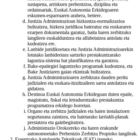
sustapena, arriskuen prebentzioa, diziplina eta
ordainsariak, Euskal Autonomia Erkidegoaren
eskumen-esparruaren arabera, betiere.
Justizia Administrazioan hizkuntza-normalizazioa
bultzatzea, hizkera juridikoa bateratuz eta euskararen
ezarpen dokumentala garatuz, baita haren zerbitzuko
langileen euskalduntzea eta alfabetatzea antolatu eta
kudeatzea ere.
Lanbide juridikoetara eta Justizia Administrazioarekin
lotutako lanbideetara sartzeko prestakuntzarako
laguntza-sistema bat planifikatzea eta garatzea.
Bake-epaitegiei laguntzeko programak kudeatzea, eta
Bake Justiziaren gaian ekintzak bultzatzea.
Justizia Administrazioaren zerbitzura dauden peritu
judizialen eta euskara-itzultzaileen sarea antolatzea eta
gidatzea.
Destinoa Euskal Autonomia Erkidegoan duten epaile,
magistratu, fiskal eta letraduentzako prestakuntza
programatzea erkidego horretan.
Organo eta zerbitzu judizialen eta haien instalazioen
segurtasuna zaintzea, eta haietarako larrialdi-planak
prestatzea eta gainbegiratzea.
Administrazio Orokorreko eta haren erakunde
autonomoetako Prebentzio Zerbitzu Propioko langileak.
Eraentzako Antolapide Teknikoak (EAT) izeneko