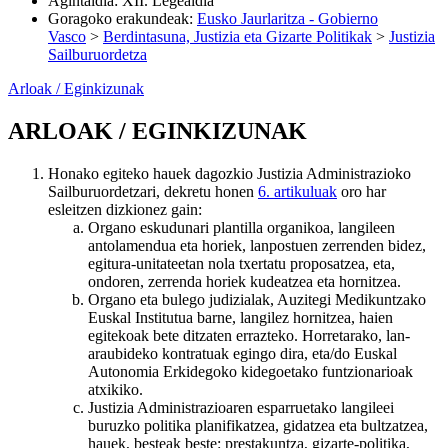
Agintaldia
:
XII. Legealdia
Goragoko erakundeak
:
Eusko Jaurlaritza - Gobierno
Vasco
>
Berdintasuna, Justizia eta Gizarte Politikak
>
Justizia
Sailburuordetza
Arloak / Eginkizunak
ARLOAK / EGINKIZUNAK
Honako egiteko hauek dagozkio Justizia Administrazioko
Sailburuordetzari, dekretu honen
6. artikuluak
oro har
esleitzen dizkionez gain:
Organo eskudunari plantilla organikoa, langileen
antolamendua eta horiek, lanpostuen zerrenden bidez,
egitura-unitateetan nola txertatu proposatzea, eta,
ondoren, zerrenda horiek kudeatzea eta hornitzea.
Organo eta bulego judizialak, Auzitegi Medikuntzako
Euskal Institutua barne, langilez hornitzea, haien
egitekoak bete ditzaten errazteko. Horretarako, lan-
araubideko kontratuak egingo dira, eta/do Euskal
Autonomia Erkidegoko kidegoetako funtzionarioak
atxikiko.
Justizia Administrazioaren esparruetako langileei
buruzko politika planifikatzea, gidatzea eta bultzatzea,
hauek, besteak beste: prestakuntza, gizarte-politika,