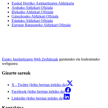
Euskal Herriko Agintaritzaren Aldizkaria
Arabako Aldizkari Ofiziala
Bizkaiko Aldizkari Ofiziala
Gipuzkoako Aldizkari Ofiziala
Estatuko Aldizkari Ofiziala
Europar Batasuneko Aldizkari Ofiziala
Eusko Jaurlaritzaren Web Zerbitzuak
garatutako eta kudeatutako
webgunea
Gizarte sareak
X - Twitter (leiho berrian irekiko da)
Facebook (leiho berrian irekiko da)
Linkedin (leiho berrian irekiko da)
Kontaktua