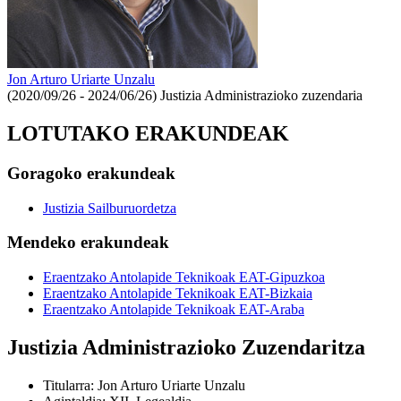
Jon Arturo Uriarte Unzalu
(2020/09/26 - 2024/06/26)
Justizia Administrazioko zuzendaria
LOTUTAKO ERAKUNDEAK
Goragoko erakundeak
Justizia Sailburuordetza
Mendeko erakundeak
Eraentzako Antolapide Teknikoak EAT-Gipuzkoa
Eraentzako Antolapide Teknikoak EAT-Bizkaia
Eraentzako Antolapide Teknikoak EAT-Araba
Justizia Administrazioko Zuzendaritza
Titularra
:
Jon Arturo Uriarte Unzalu