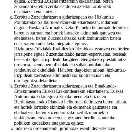
egitea, Zerbitzu Zuzendaritzarekin elkarlanean, beren
zuzendaritzarekin zerikusia duten azterlan orokorrak
diseinatzen eta lantzen.
Zerbitzu Zuzendaritzaren gidaritzapean eta Hizkuntza
Politikarako Sailburuordetzarekin elkarlanean, indarrean
dagoen Euskara Normalizatzeko Planeko helburuak definitzea
beren esparruan eta horiek lortzeko ekimenak garatzea eta
ebaluatzea, beren Zuzendaritzako zerbitzuburuekin batera
euskararen kudeaketa integratua eginez.
Hizkuntza Ofizialak Erabiltzeko Irizpideak ezartzea eta horien
jarraipena egitea Zuzendaritzako jardun-esparruetan, besteak
beste: itzulpen-irizpideak, langileen etengabeko prestakuntza
orokorra, izendapen ofizialak eta sailak antolatutako
jendaurreko ekitaldiak. Halaber, dagokien arloan, hizkuntza-
irizpideak txertatzea administrazio-kontratazioan eta
dirulaguntza-deialdietan.
Zerbitzu Zuzendaritzaren gidaritzapean eta Emakunde-
Emakumearen Euskal Erakundearekin elkarlanean, Euskal
Autonomia Erkidegoko Emakumeen eta Gizonen
Berdintasunerako Planeko helburuak definitzea beren arloan,
eta horiek lortzeko ekintzak eta ekimenak gauzatzea eta
ebaluatzea, beren zuzendaritzako zerbitzuburuekin
lankidetzan, emakumeen eta gizonen berdintasunerako
politiken kudeaketa integratua eginez.
Indarreko ordenamendu juridikoak esanbidez esleitzen