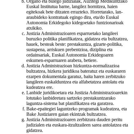
Organo eta bulego judizialak, Auzitegi Medikuntzako
Euskal Institutua barne, langilez hornitzea, haien
egitekoak bete ditzaten errazteko. Horretarako, lan-
araubideko kontratuak egingo dira, eta/do Euskal
Autonomia Erkidegoko kidegoetako funtzionarioak
atxikiko.
Justizia Administrazioaren esparruetako langileei
buruzko politika planifikatzea, gidatzea eta bultzatzea,
hauek, besteak beste: prestakuntza, gizarte-politika,
sustapena, arriskuen prebentzioa, diziplina eta
ordainsariak, Euskal Autonomia Erkidegoaren
eskumen-esparruaren arabera, betiere.
Justizia Administrazioan hizkuntza-normalizazioa
bultzatzea, hizkera juridikoa bateratuz eta euskararen
ezarpen dokumentala garatuz, baita haren zerbitzuko
langileen euskalduntzea eta alfabetatzea antolatu eta
kudeatzea ere.
Lanbide juridikoetara eta Justizia Administrazioarekin
lotutako lanbideetara sartzeko prestakuntzarako
laguntza-sistema bat planifikatzea eta garatzea.
Bake-epaitegiei laguntzeko programak kudeatzea, eta
Bake Justiziaren gaian ekintzak bultzatzea.
Justizia Administrazioaren zerbitzura dauden peritu
judizialen eta euskara-itzultzaileen sarea antolatzea eta
gidatzea.