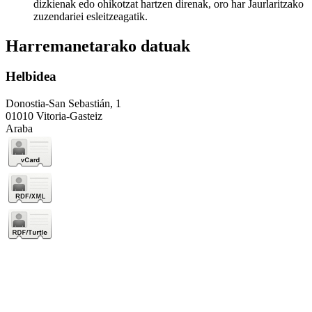
dizkienak edo ohikotzat hartzen direnak, oro har Jaurlaritzako
zuzendariei esleitzeagatik.
Harremanetarako datuak
Helbidea
Donostia-San Sebastián, 1
01010 Vitoria-Gasteiz
Araba