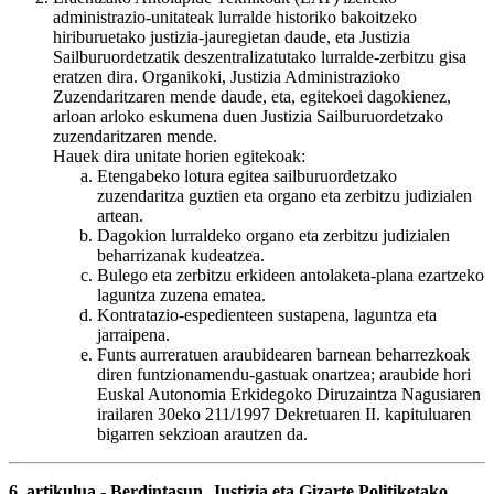
administrazio-unitateak lurralde historiko bakoitzeko
hiriburuetako justizia-jauregietan daude, eta Justizia
Sailburuordetzatik deszentralizatutako lurralde-zerbitzu gisa
eratzen dira. Organikoki, Justizia Administrazioko
Zuzendaritzaren mende daude, eta, egitekoei dagokienez,
arloan arloko eskumena duen Justizia Sailburuordetzako
zuzendaritzaren mende.
Hauek dira unitate horien egitekoak:
Etengabeko lotura egitea sailburuordetzako
zuzendaritza guztien eta organo eta zerbitzu judizialen
artean.
Dagokion lurraldeko organo eta zerbitzu judizialen
beharrizanak kudeatzea.
Bulego eta zerbitzu erkideen antolaketa-plana ezartzeko
laguntza zuzena ematea.
Kontratazio-espedienteen sustapena, laguntza eta
jarraipena.
Funts aurreratuen araubidearen barnean beharrezkoak
diren funtzionamendu-gastuak onartzea; araubide hori
Euskal Autonomia Erkidegoko Diruzaintza Nagusiaren
irailaren 30eko 211/1997 Dekretuaren II. kapituluaren
bigarren sekzioan arautzen da.
6. artikulua.- Berdintasun, Justizia eta Gizarte Politiketako