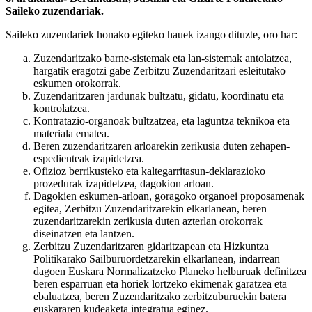
Saileko zuzendariak.
Saileko zuzendariek honako egiteko hauek izango dituzte, oro har:
Zuzendaritzako barne-sistemak eta lan-sistemak antolatzea,
hargatik eragotzi gabe Zerbitzu Zuzendaritzari esleitutako
eskumen orokorrak.
Zuzendaritzaren jardunak bultzatu, gidatu, koordinatu eta
kontrolatzea.
Kontratazio-organoak bultzatzea, eta laguntza teknikoa eta
materiala ematea.
Beren zuzendaritzaren arloarekin zerikusia duten zehapen-
espedienteak izapidetzea.
Ofizioz berrikusteko eta kaltegarritasun-deklarazioko
prozedurak izapidetzea, dagokion arloan.
Dagokien eskumen-arloan, goragoko organoei proposamenak
egitea, Zerbitzu Zuzendaritzarekin elkarlanean, beren
zuzendaritzarekin zerikusia duten azterlan orokorrak
diseinatzen eta lantzen.
Zerbitzu Zuzendaritzaren gidaritzapean eta Hizkuntza
Politikarako Sailburuordetzarekin elkarlanean, indarrean
dagoen Euskara Normalizatzeko Planeko helburuak definitzea
beren esparruan eta horiek lortzeko ekimenak garatzea eta
ebaluatzea, beren Zuzendaritzako zerbitzuburuekin batera
euskararen kudeaketa integratua eginez.