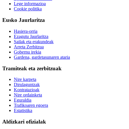
Lege informazioa
Cookie politika
Eusko Jaurlaritza
Hasiera-orria
Ezagutu Jaurlaritza
Sailak eta erakundeak
Arreta Zerbitzua
Gobernu irekia
Gardena, gardetasunaren ataria
Tramiteak eta zerbitzuak
Nire karpeta
Dirulaguntzak
Kontratazioak
Nire ordainketa
Eguraldia
Trafikoaren egoera
Estatistika
Aldizkari ofizialak