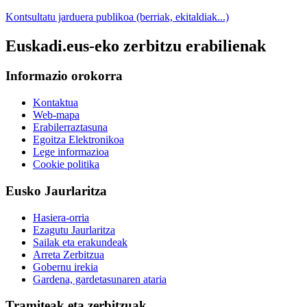
Kontsultatu jarduera publikoa (berriak, ekitaldiak...)
Euskadi.eus-eko zerbitzu erabilienak
Informazio orokorra
Kontaktua
Web-mapa
Erabilerraztasuna
Egoitza Elektronikoa
Lege informazioa
Cookie politika
Eusko Jaurlaritza
Hasiera-orria
Ezagutu Jaurlaritza
Sailak eta erakundeak
Arreta Zerbitzua
Gobernu irekia
Gardena, gardetasunaren ataria
Tramiteak eta zerbitzuak