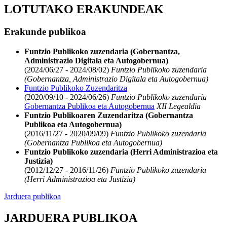
LOTUTAKO ERAKUNDEAK
Erakunde publikoa
Funtzio Publikoko zuzendaria (Gobernantza,
Administrazio Digitala eta Autogobernua)
(2024/06/27 - 2024/08/02)
Funtzio Publikoko zuzendaria
(Gobernantza, Administrazio Digitala eta Autogobernua)
Funtzio Publikoko Zuzendaritza
(2020/09/10 - 2024/06/26)
Funtzio Publikoko zuzendaria
Gobernantza Publikoa eta Autogobernua
XII Legealdia
Funtzio Publikoaren Zuzendaritza (Gobernantza
Publikoa eta Autogobernua)
(2016/11/27 - 2020/09/09)
Funtzio Publikoko zuzendaria
(Gobernantza Publikoa eta Autogobernua)
Funtzio Publikoko zuzendaria (Herri Administrazioa eta
Justizia)
(2012/12/27 - 2016/11/26)
Funtzio Publikoko zuzendaria
(Herri Administrazioa eta Justizia)
Jarduera publikoa
JARDUERA PUBLIKOA