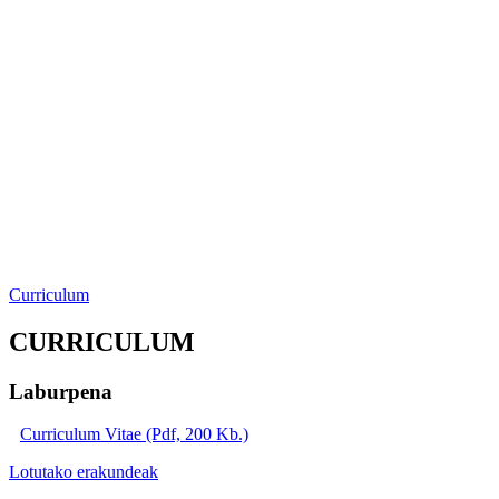
Curriculum
CURRICULUM
Laburpena
Curriculum Vitae (Pdf, 200 Kb.)
Lotutako erakundeak