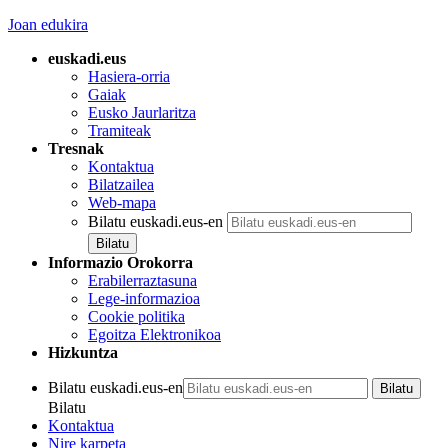
Joan edukira
euskadi.eus
Hasiera-orria
Gaiak
Eusko Jaurlaritza
Tramiteak
Tresnak
Kontaktua
Bilatzailea
Web-mapa
Bilatu euskadi.eus-en
Informazio Orokorra
Erabilerraztasuna
Lege-informazioa
Cookie politika
Egoitza Elektronikoa
Hizkuntza
Bilatu euskadi.eus-en
Bilatu
Kontaktua
Nire karpeta