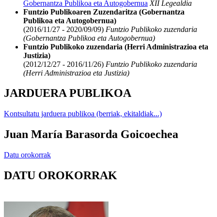
Gobernantza Publikoa eta Autogobernua
XII Legealdia
Funtzio Publikoaren Zuzendaritza (Gobernantza
Publikoa eta Autogobernua)
(2016/11/27 - 2020/09/09)
Funtzio Publikoko zuzendaria
(Gobernantza Publikoa eta Autogobernua)
Funtzio Publikoko zuzendaria (Herri Administrazioa eta
Justizia)
(2012/12/27 - 2016/11/26)
Funtzio Publikoko zuzendaria
(Herri Administrazioa eta Justizia)
JARDUERA PUBLIKOA
Kontsultatu jarduera publikoa (berriak, ekitaldiak...)
Juan María Barasorda Goicoechea
Datu orokorrak
DATU OROKORRAK