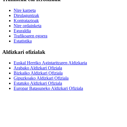
Nire karpeta
Dirulaguntzak
Kontratazioak
Nire ordainketa
Eguraldia
Trafikoaren egoera
Estatistika
Aldizkari ofizialak
Euskal Herriko Agintaritzaren Aldizkaria
Arabako Aldizkari Ofiziala
Bizkaiko Aldizkari Ofiziala
Gipuzkoako Aldizkari Ofiziala
Estatuko Aldizkari Ofiziala
Europar Batasuneko Aldizkari Ofiziala