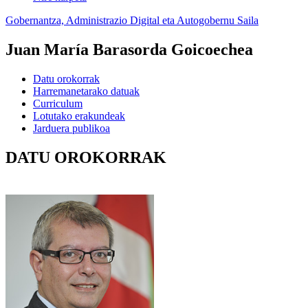
Gobernantza, Administrazio Digital eta Autogobernu Saila
Juan María Barasorda Goicoechea
Datu orokorrak
Harremanetarako datuak
Curriculum
Lotutako erakundeak
Jarduera publikoa
DATU OROKORRAK