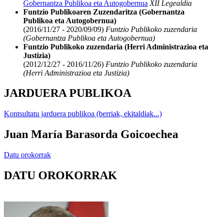
Gobernantza Publikoa eta Autogobernua
XII Legealdia
Funtzio Publikoaren Zuzendaritza (Gobernantza
Publikoa eta Autogobernua)
(2016/11/27 - 2020/09/09)
Funtzio Publikoko zuzendaria
(Gobernantza Publikoa eta Autogobernua)
Funtzio Publikoko zuzendaria (Herri Administrazioa eta
Justizia)
(2012/12/27 - 2016/11/26)
Funtzio Publikoko zuzendaria
(Herri Administrazioa eta Justizia)
JARDUERA PUBLIKOA
Kontsultatu jarduera publikoa (berriak, ekitaldiak...)
Juan María Barasorda Goicoechea
Datu orokorrak
DATU OROKORRAK