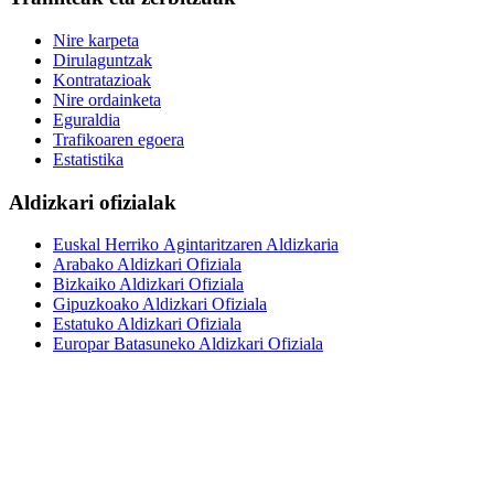
Nire karpeta
Dirulaguntzak
Kontratazioak
Nire ordainketa
Eguraldia
Trafikoaren egoera
Estatistika
Aldizkari ofizialak
Euskal Herriko Agintaritzaren Aldizkaria
Arabako Aldizkari Ofiziala
Bizkaiko Aldizkari Ofiziala
Gipuzkoako Aldizkari Ofiziala
Estatuko Aldizkari Ofiziala
Europar Batasuneko Aldizkari Ofiziala