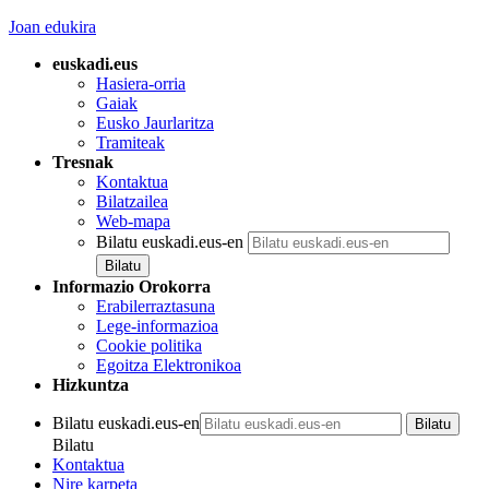
Joan edukira
euskadi.eus
Hasiera-orria
Gaiak
Eusko Jaurlaritza
Tramiteak
Tresnak
Kontaktua
Bilatzailea
Web-mapa
Bilatu euskadi.eus-en
Informazio Orokorra
Erabilerraztasuna
Lege-informazioa
Cookie politika
Egoitza Elektronikoa
Hizkuntza
Bilatu euskadi.eus-en
Bilatu
Kontaktua
Nire karpeta