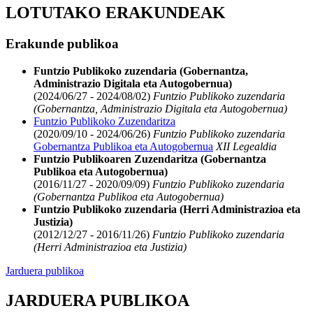
LOTUTAKO ERAKUNDEAK
Erakunde publikoa
Funtzio Publikoko zuzendaria (Gobernantza,
Administrazio Digitala eta Autogobernua)
(2024/06/27 - 2024/08/02)
Funtzio Publikoko zuzendaria
(Gobernantza, Administrazio Digitala eta Autogobernua)
Funtzio Publikoko Zuzendaritza
(2020/09/10 - 2024/06/26)
Funtzio Publikoko zuzendaria
Gobernantza Publikoa eta Autogobernua
XII Legealdia
Funtzio Publikoaren Zuzendaritza (Gobernantza
Publikoa eta Autogobernua)
(2016/11/27 - 2020/09/09)
Funtzio Publikoko zuzendaria
(Gobernantza Publikoa eta Autogobernua)
Funtzio Publikoko zuzendaria (Herri Administrazioa eta
Justizia)
(2012/12/27 - 2016/11/26)
Funtzio Publikoko zuzendaria
(Herri Administrazioa eta Justizia)
Jarduera publikoa
JARDUERA PUBLIKOA