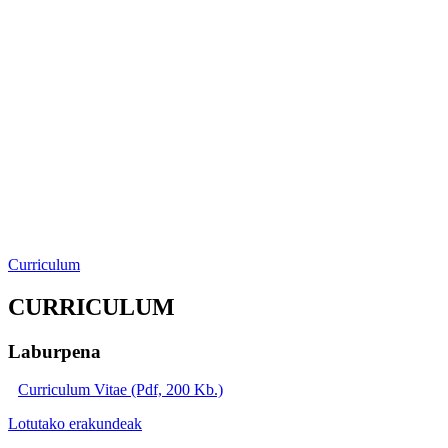
Curriculum
CURRICULUM
Laburpena
Curriculum Vitae (Pdf, 200 Kb.)
Lotutako erakundeak