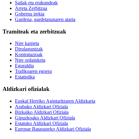
Sailak eta erakundeak
Arreta Zerbitzua
Gobernu irekia
Gardena, gardetasunaren ataria
Tramiteak eta zerbitzuak
Nire karpeta
Dirulaguntzak
Kontratazioak
Nire ordainketa
Eguraldia
Trafikoaren egoera
Estatistika
Aldizkari ofizialak
Euskal Herriko Agintaritzaren Aldizkaria
Arabako Aldizkari Ofiziala
Bizkaiko Aldizkari Ofiziala
Gipuzkoako Aldizkari Ofiziala
Estatuko Aldizkari Ofiziala
Europar Batasuneko Aldizkari Ofiziala