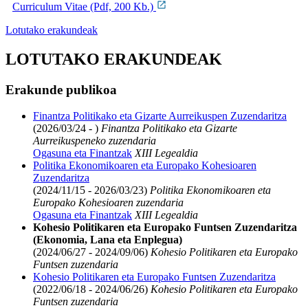
Curriculum Vitae (Pdf, 200 Kb.)
Lotutako erakundeak
LOTUTAKO ERAKUNDEAK
Erakunde publikoa
Finantza Politikako eta Gizarte Aurreikuspen Zuzendaritza
(2026/03/24 - )
Finantza Politikako eta Gizarte
Aurreikuspeneko zuzendaria
Ogasuna eta Finantzak
XIII Legealdia
Politika Ekonomikoaren eta Europako Kohesioaren
Zuzendaritza
(2024/11/15 - 2026/03/23)
Politika Ekonomikoaren eta
Europako Kohesioaren zuzendaria
Ogasuna eta Finantzak
XIII Legealdia
Kohesio Politikaren eta Europako Funtsen Zuzendaritza
(Ekonomia, Lana eta Enplegua)
(2024/06/27 - 2024/09/06)
Kohesio Politikaren eta Europako
Funtsen zuzendaria
Kohesio Politikaren eta Europako Funtsen Zuzendaritza
(2022/06/18 - 2024/06/26)
Kohesio Politikaren eta Europako
Funtsen zuzendaria