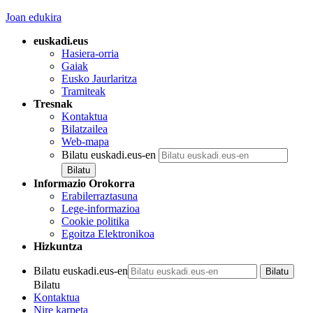
Joan edukira
euskadi.eus
Hasiera-orria
Gaiak
Eusko Jaurlaritza
Tramiteak
Tresnak
Kontaktua
Bilatzailea
Web-mapa
Bilatu euskadi.eus-en
Informazio Orokorra
Erabilerraztasuna
Lege-informazioa
Cookie politika
Egoitza Elektronikoa
Hizkuntza
Bilatu euskadi.eus-en
Bilatu
Kontaktua
Nire karpeta