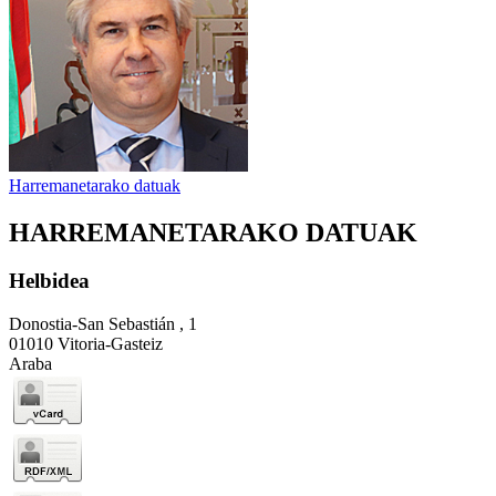
Harremanetarako datuak
HARREMANETARAKO DATUAK
Helbidea
Donostia-San Sebastián , 1
01010 Vitoria-Gasteiz
Araba