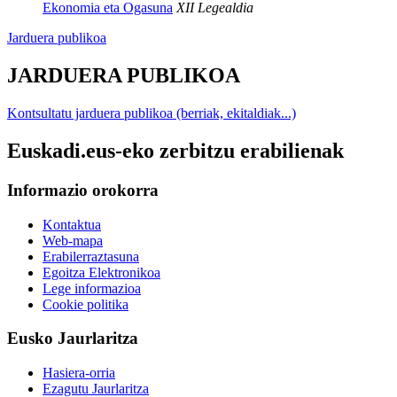
Ekonomia eta Ogasuna
XII Legealdia
Jarduera publikoa
JARDUERA PUBLIKOA
Kontsultatu jarduera publikoa (berriak, ekitaldiak...)
Euskadi.eus-eko zerbitzu erabilienak
Informazio orokorra
Kontaktua
Web-mapa
Erabilerraztasuna
Egoitza Elektronikoa
Lege informazioa
Cookie politika
Eusko Jaurlaritza
Hasiera-orria
Ezagutu Jaurlaritza