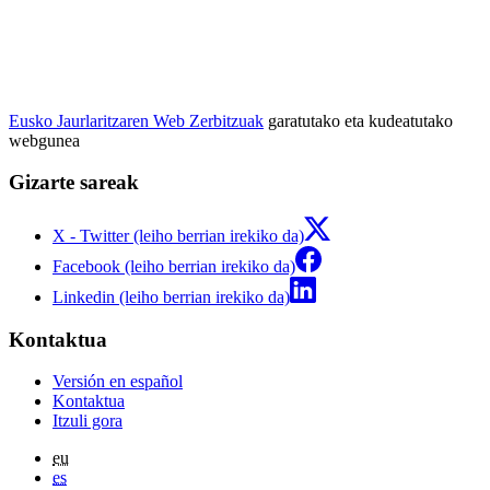
Eusko Jaurlaritzaren Web Zerbitzuak
garatutako eta kudeatutako
webgunea
Gizarte sareak
X - Twitter (leiho berrian irekiko da)
Facebook (leiho berrian irekiko da)
Linkedin (leiho berrian irekiko da)
Kontaktua
Versión en español
Kontaktua
Itzuli gora
eu
es