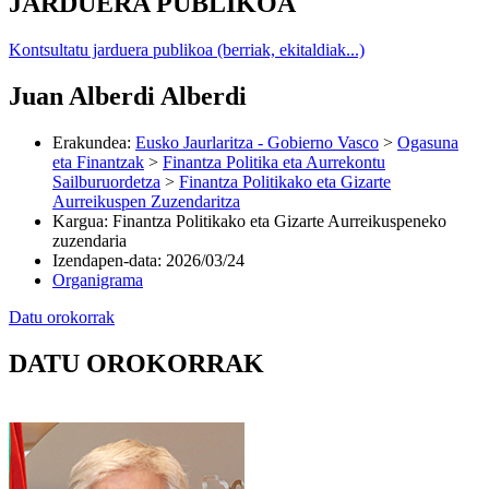
JARDUERA PUBLIKOA
Kontsultatu jarduera publikoa (berriak, ekitaldiak...)
Juan Alberdi Alberdi
Erakundea
:
Eusko Jaurlaritza - Gobierno Vasco
>
Ogasuna
eta Finantzak
>
Finantza Politika eta Aurrekontu
Sailburuordetza
>
Finantza Politikako eta Gizarte
Aurreikuspen Zuzendaritza
Kargua
:
Finantza Politikako eta Gizarte Aurreikuspeneko
zuzendaria
Izendapen-data
:
2026/03/24
Organigrama
Datu orokorrak
DATU OROKORRAK