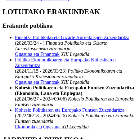
LOTUTAKO ERAKUNDEAK
Erakunde publikoa
Finantza Politikako eta Gizarte Aurreikuspen Zuzendaritza
(2026/03/24 - )
Finantza Politikako eta Gizarte
Aurreikuspeneko zuzendaria
Ogasuna eta Finantzak
XIII Legealdia
Politika Ekonomikoaren eta Europako Kohesioaren
Zuzendaritza
(2024/11/15 - 2026/03/23)
Politika Ekonomikoaren eta
Europako Kohesioaren zuzendaria
Ogasuna eta Finantzak
XIII Legealdia
Kohesio Politikaren eta Europako Funtsen Zuzendaritza
(Ekonomia, Lana eta Enplegua)
(2024/06/27 - 2024/09/06)
Kohesio Politikaren eta Europako
Funtsen zuzendaria
Kohesio Politikaren eta Europako Funtsen Zuzendaritza
(2022/06/18 - 2024/06/26)
Kohesio Politikaren eta Europako
Funtsen zuzendaria
Ekonomia eta Ogasuna
XII Legealdia