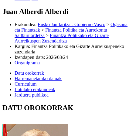
Juan Alberdi Alberdi
Erakundea
:
Eusko Jaurlaritza - Gobierno Vasco
>
Ogasuna
eta Finantzak
>
Finantza Politika eta Aurrekontu
Sailburuordetza
>
Finantza Politikako eta Gizarte
Aurreikuspen Zuzendaritza
Kargua
:
Finantza Politikako eta Gizarte Aurreikuspeneko
zuzendaria
Izendapen-data
:
2026/03/24
Organigrama
Datu orokorrak
Harremanetarako datuak
Curriculum
Lotutako erakundeak
Jarduera publikoa
DATU OROKORRAK