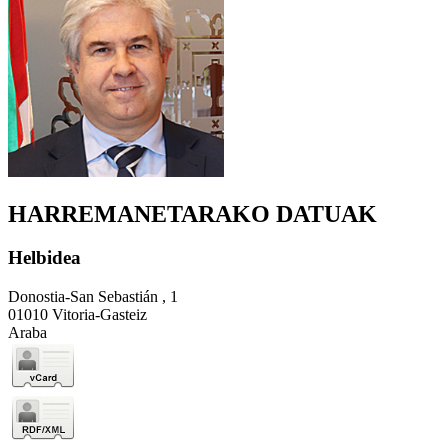
HARREMANETARAKO DATUAK
Helbidea
Donostia-San Sebastián , 1
01010 Vitoria-Gasteiz
Araba