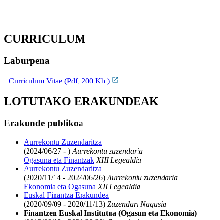
CURRICULUM
Laburpena
Curriculum Vitae (Pdf, 200 Kb.)
LOTUTAKO ERAKUNDEAK
Erakunde publikoa
Aurrekontu Zuzendaritza
(2024/06/27 - )
Aurrekontu zuzendaria
Ogasuna eta Finantzak
XIII Legealdia
Aurrekontu Zuzendaritza
(2020/11/14 - 2024/06/26)
Aurrekontu zuzendaria
Ekonomia eta Ogasuna
XII Legealdia
Euskal Finantza Erakundea
(2020/09/09 - 2020/11/13)
Zuzendari Nagusia
Finantzen Euskal Institutua (Ogasun eta Ekonomia)