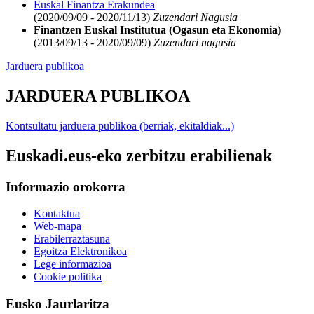
Euskal Finantza Erakundea
(2020/09/09 - 2020/11/13)
Zuzendari Nagusia
Finantzen Euskal Institutua (Ogasun eta Ekonomia)
(2013/09/13 - 2020/09/09)
Zuzendari nagusia
Jarduera publikoa
JARDUERA PUBLIKOA
Kontsultatu jarduera publikoa (berriak, ekitaldiak...)
Euskadi.eus-eko zerbitzu erabilienak
Informazio orokorra
Kontaktua
Web-mapa
Erabilerraztasuna
Egoitza Elektronikoa
Lege informazioa
Cookie politika
Eusko Jaurlaritza