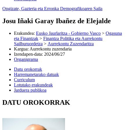
Ongizate, Gazteria eta Erronka Demografikoaren Saila
Josu Iñaki Garay Ibañez de Elejalde
Erakundea
:
Eusko Jaurlaritza - Gobierno Vasco
>
Ogasuna
eta Finantzak
>
Finantza Politika eta Aurrekontu
Sailburuordetza
>
Aurrekontu Zuzendaritza
Kargua
:
Aurrekontu zuzendaria
Izendapen-data
:
2024/06/27
Organigrama
Datu orokorrak
Harremanetarako datuak
Curriculum
Lotutako erakundeak
Jarduera publikoa
DATU OROKORRAK