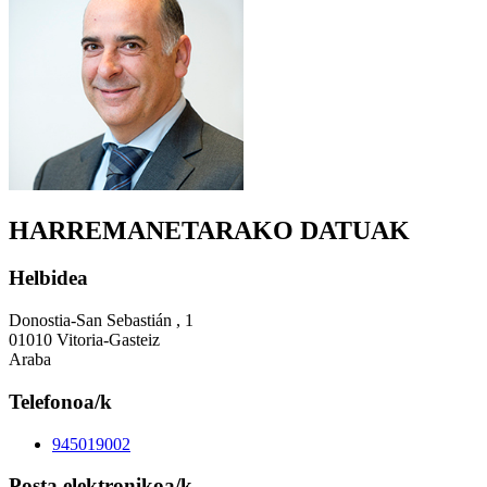
HARREMANETARAKO DATUAK
Helbidea
Donostia-San Sebastián , 1
01010 Vitoria-Gasteiz
Araba
Telefonoa/k
945019002
Posta elektronikoa/k