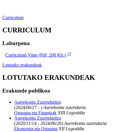
Curriculum
CURRICULUM
Laburpena
Curriculum Vitae (Pdf, 200 Kb.)
Lotutako erakundeak
LOTUTAKO ERAKUNDEAK
Erakunde publikoa
Aurrekontu Zuzendaritza
(2024/06/27 - )
Aurrekontu zuzendaria
Ogasuna eta Finantzak
XIII Legealdia
Aurrekontu Zuzendaritza
(2020/11/14 - 2024/06/26)
Aurrekontu zuzendaria
Ekonomia eta Ogasuna
XII Legealdia