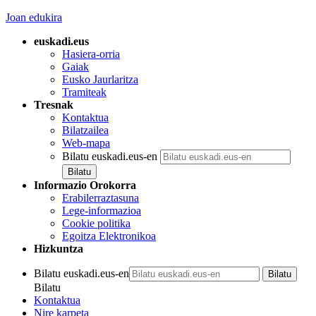
Joan edukira
euskadi.eus
Hasiera-orria
Gaiak
Eusko Jaurlaritza
Tramiteak
Tresnak
Kontaktua
Bilatzailea
Web-mapa
Bilatu euskadi.eus-en
Informazio Orokorra
Erabilerraztasuna
Lege-informazioa
Cookie politika
Egoitza Elektronikoa
Hizkuntza
Bilatu euskadi.eus-en
Bilatu
Kontaktua
Nire karpeta