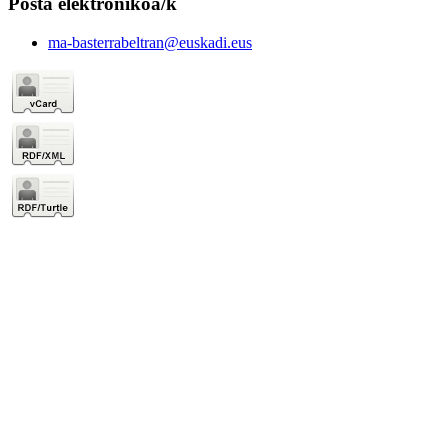
Posta elektronikoa/k
ma-basterrabeltran@euskadi.eus