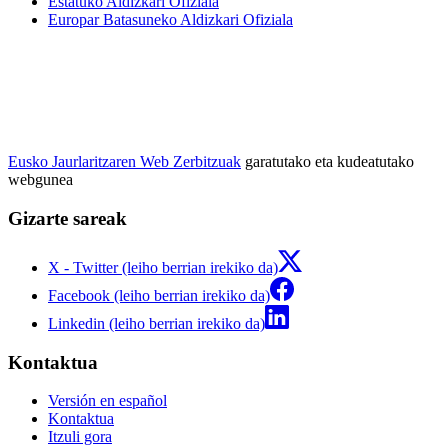
Estatuko Aldizkari Ofiziala
Europar Batasuneko Aldizkari Ofiziala
Eusko Jaurlaritzaren Web Zerbitzuak
garatutako eta kudeatutako
webgunea
Gizarte sareak
X - Twitter (leiho berrian irekiko da)
Facebook (leiho berrian irekiko da)
Linkedin (leiho berrian irekiko da)
Kontaktua
Versión en español
Kontaktua
Itzuli gora