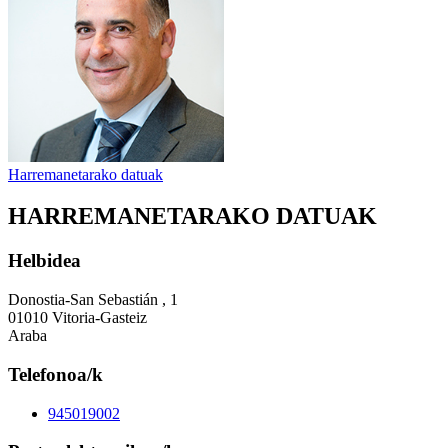
Harremanetarako datuak
HARREMANETARAKO DATUAK
Helbidea
Donostia-San Sebastián , 1
01010 Vitoria-Gasteiz
Araba
Telefonoa/k
945019002