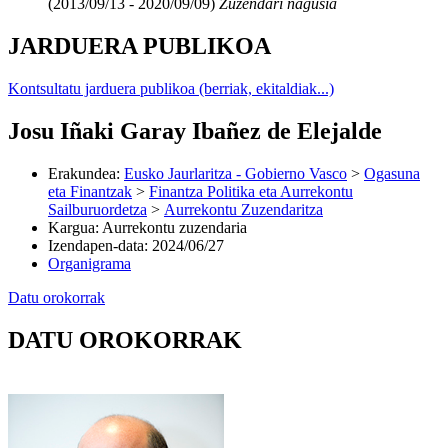
(2013/09/13 - 2020/09/09)
Zuzendari nagusia
JARDUERA PUBLIKOA
Kontsultatu jarduera publikoa (berriak, ekitaldiak...)
Josu Iñaki Garay Ibañez de Elejalde
Erakundea
:
Eusko Jaurlaritza - Gobierno Vasco
>
Ogasuna
eta Finantzak
>
Finantza Politika eta Aurrekontu
Sailburuordetza
>
Aurrekontu Zuzendaritza
Kargua
:
Aurrekontu zuzendaria
Izendapen-data
:
2024/06/27
Organigrama
Datu orokorrak
DATU OROKORRAK