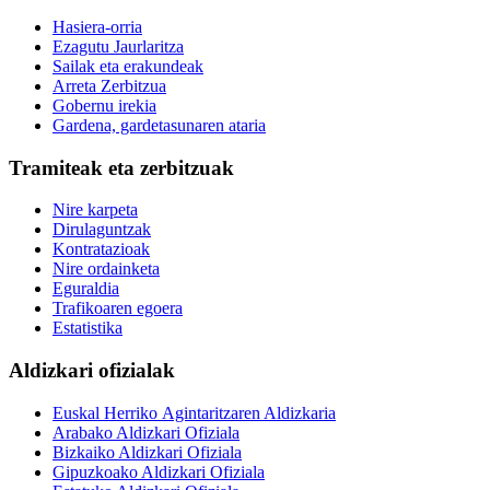
Hasiera-orria
Ezagutu Jaurlaritza
Sailak eta erakundeak
Arreta Zerbitzua
Gobernu irekia
Gardena, gardetasunaren ataria
Tramiteak eta zerbitzuak
Nire karpeta
Dirulaguntzak
Kontratazioak
Nire ordainketa
Eguraldia
Trafikoaren egoera
Estatistika
Aldizkari ofizialak
Euskal Herriko Agintaritzaren Aldizkaria
Arabako Aldizkari Ofiziala
Bizkaiko Aldizkari Ofiziala
Gipuzkoako Aldizkari Ofiziala