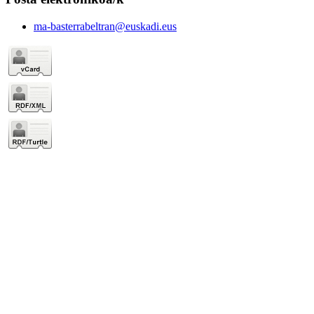
ma-basterrabeltran@euskadi.eus