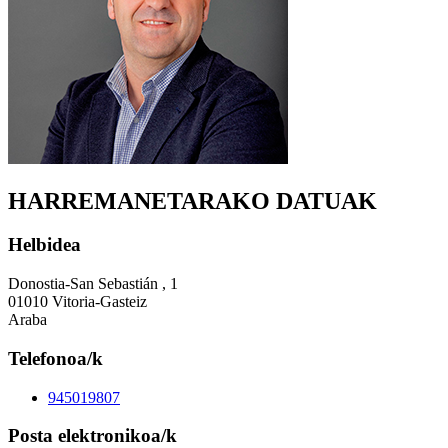
HARREMANETARAKO DATUAK
Helbidea
Donostia-San Sebastián , 1
01010 Vitoria-Gasteiz
Araba
Telefonoa/k
945019807
Posta elektronikoa/k