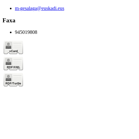
m-gesalaga@euskadi.eus
Faxa
945019808