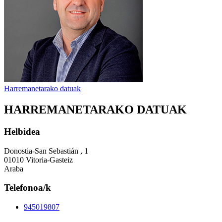
Harremanetarako datuak
HARREMANETARAKO DATUAK
Helbidea
Donostia-San Sebastián , 1
01010 Vitoria-Gasteiz
Araba
Telefonoa/k
945019807