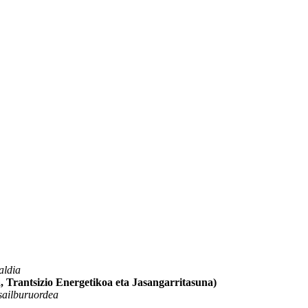
aldia
 Trantsizio Energetikoa eta Jasangarritasuna)
sailburuordea