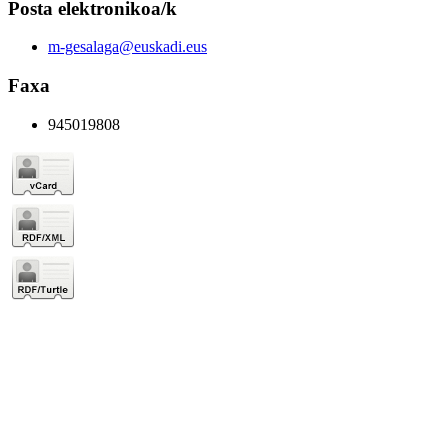
Posta elektronikoa/k
m-gesalaga@euskadi.eus
Faxa
945019808