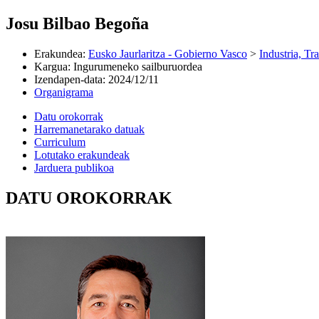
Josu Bilbao Begoña
Erakundea
:
Eusko Jaurlaritza - Gobierno Vasco
>
Industria, Tr
Kargua
:
Ingurumeneko sailburuordea
Izendapen-data
:
2024/12/11
Organigrama
Datu orokorrak
Harremanetarako datuak
Curriculum
Lotutako erakundeak
Jarduera publikoa
DATU OROKORRAK