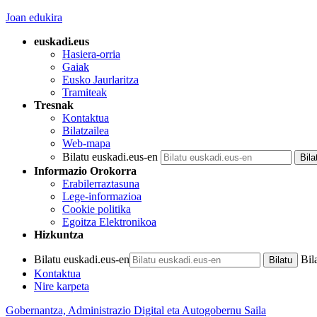
Joan edukira
euskadi.eus
Hasiera-orria
Gaiak
Eusko Jaurlaritza
Tramiteak
Tresnak
Kontaktua
Bilatzailea
Web-mapa
Bilatu euskadi.eus-en
Informazio Orokorra
Erabilerraztasuna
Lege-informazioa
Cookie politika
Egoitza Elektronikoa
Hizkuntza
Bilatu euskadi.eus-en
Bil
Kontaktua
Nire karpeta
Gobernantza, Administrazio Digital eta Autogobernu Saila