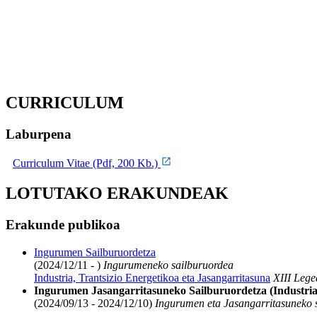
CURRICULUM
Laburpena
Curriculum Vitae (Pdf, 200 Kb.)
LOTUTAKO ERAKUNDEAK
Erakunde publikoa
Ingurumen Sailburuordetza
(2024/12/11 - )
Ingurumeneko sailburuordea
Industria, Trantsizio Energetikoa eta Jasangarritasuna
XIII Lege
Ingurumen Jasangarritasuneko Sailburuordetza (Industria,
(2024/09/13 - 2024/12/10)
Ingurumen eta Jasangarritasuneko 