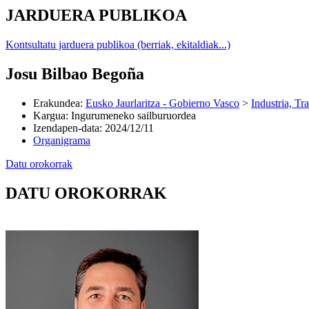
JARDUERA PUBLIKOA
Kontsultatu jarduera publikoa (berriak, ekitaldiak...)
Josu Bilbao Begoña
Erakundea
:
Eusko Jaurlaritza - Gobierno Vasco
>
Industria, Tr
Kargua
:
Ingurumeneko sailburuordea
Izendapen-data
:
2024/12/11
Organigrama
Datu orokorrak
DATU OROKORRAK