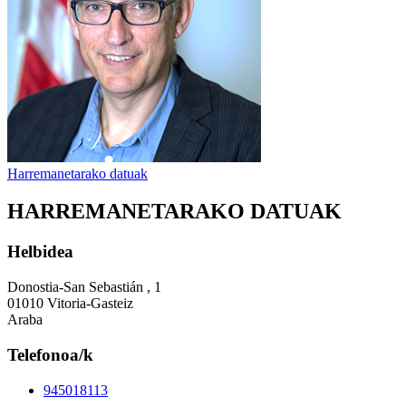
Harremanetarako datuak
HARREMANETARAKO DATUAK
Helbidea
Donostia-San Sebastián , 1
01010 Vitoria-Gasteiz
Araba
Telefonoa/k
945018113