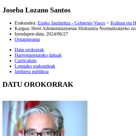
Joseba Lozano Santos
Erakundea
:
Eusko Jaurlaritza - Gobierno Vasco
>
Kultura eta H
Kargua
:
Herri Administrazioetan Hizkuntza Normalizatzeko zu
Izendapen-data
:
2024/06/27
Organigrama
Datu orokorrak
Harremanetarako datuak
Curriculum
Lotutako erakundeak
Jarduera publikoa
DATU OROKORRAK