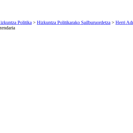
izkuntza Politika
>
Hizkuntza Politikarako Sailburuordetza
>
Herri Ad
zendaria