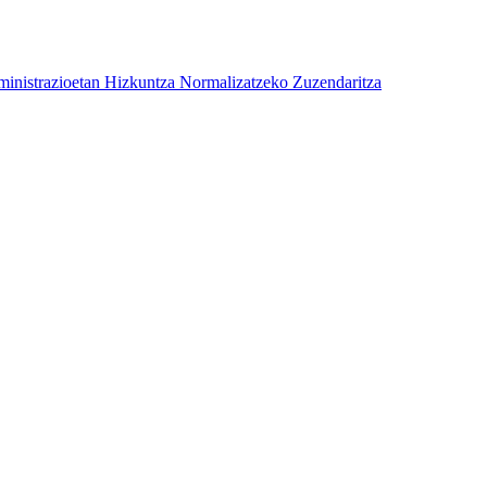
ministrazioetan Hizkuntza Normalizatzeko Zuzendaritza