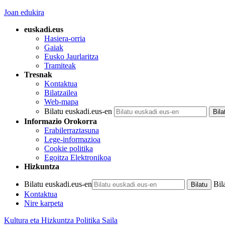
Joan edukira
euskadi.eus
Hasiera-orria
Gaiak
Eusko Jaurlaritza
Tramiteak
Tresnak
Kontaktua
Bilatzailea
Web-mapa
Bilatu euskadi.eus-en
Informazio Orokorra
Erabilerraztasuna
Lege-informazioa
Cookie politika
Egoitza Elektronikoa
Hizkuntza
Bilatu euskadi.eus-en
Bil
Kontaktua
Nire karpeta
Kultura eta Hizkuntza Politika Saila