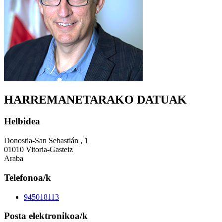
HARREMANETARAKO DATUAK
Helbidea
Donostia-San Sebastián , 1
01010 Vitoria-Gasteiz
Araba
Telefonoa/k
945018113
Posta elektronikoa/k