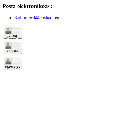
Posta elektronikoa/k
Kulturherri@euskadi.eus