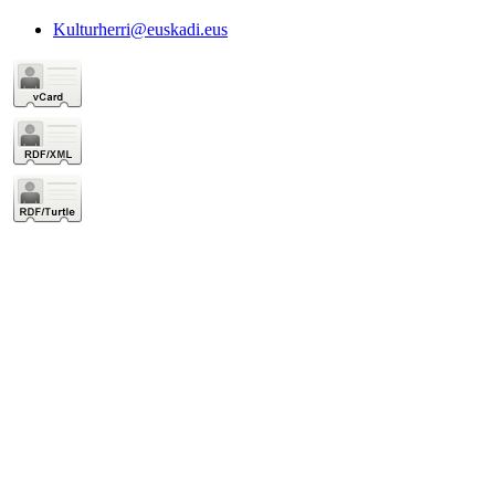
Kulturherri@euskadi.eus