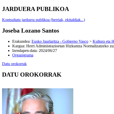
JARDUERA PUBLIKOA
Kontsultatu jarduera publikoa (berriak, ekitaldiak...)
Joseba Lozano Santos
Erakundea
:
Eusko Jaurlaritza - Gobierno Vasco
>
Kultura eta H
Kargua
:
Herri Administrazioetan Hizkuntza Normalizatzeko zu
Izendapen-data
:
2024/06/27
Organigrama
Datu orokorrak
DATU OROKORRAK