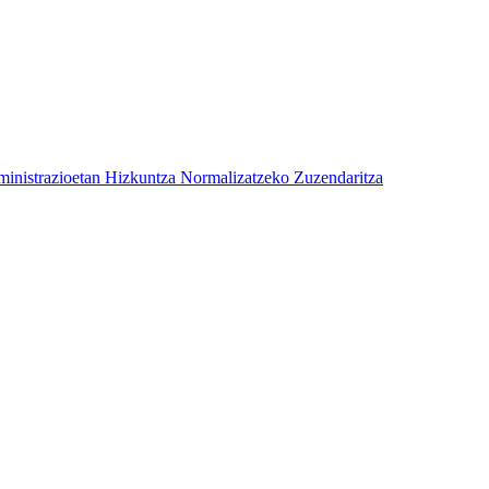
ministrazioetan Hizkuntza Normalizatzeko Zuzendaritza