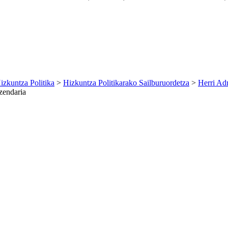
izkuntza Politika
>
Hizkuntza Politikarako Sailburuordetza
>
Herri Ad
zendaria