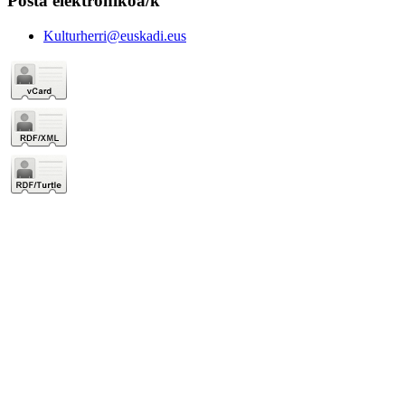
Posta elektronikoa/k
Kulturherri@euskadi.eus