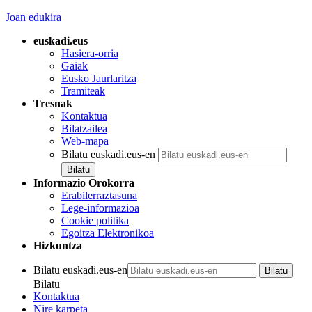
Joan edukira
euskadi.eus
Hasiera-orria
Gaiak
Eusko Jaurlaritza
Tramiteak
Tresnak
Kontaktua
Bilatzailea
Web-mapa
Bilatu euskadi.eus-en
Informazio Orokorra
Erabilerraztasuna
Lege-informazioa
Cookie politika
Egoitza Elektronikoa
Hizkuntza
Bilatu euskadi.eus-en
Bilatu
Kontaktua
Nire karpeta