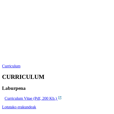
Curriculum
CURRICULUM
Laburpena
Curriculum Vitae (Pdf, 200 Kb.)
Lotutako erakundeak