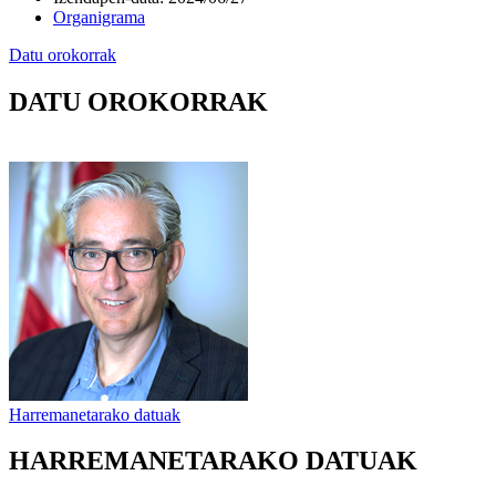
Organigrama
Datu orokorrak
DATU OROKORRAK
Harremanetarako datuak
HARREMANETARAKO DATUAK