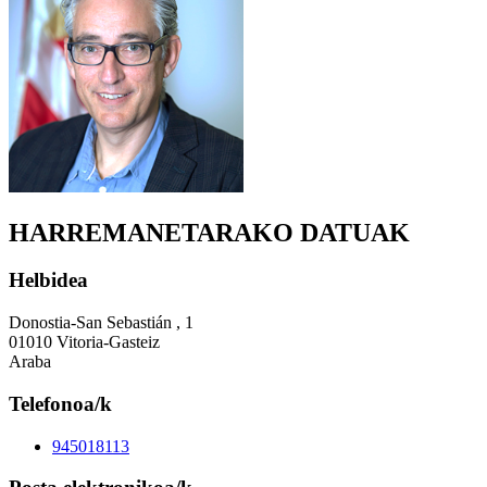
HARREMANETARAKO DATUAK
Helbidea
Donostia-San Sebastián , 1
01010 Vitoria-Gasteiz
Araba
Telefonoa/k
945018113