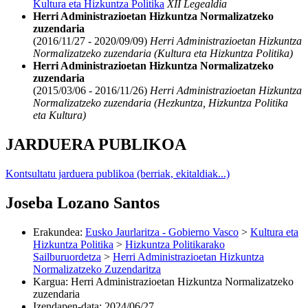
Kultura eta Hizkuntza Politika
XII Legealdia
Herri Administrazioetan Hizkuntza Normalizatzeko
zuzendaria
(2016/11/27 - 2020/09/09)
Herri Administrazioetan Hizkuntza
Normalizatzeko zuzendaria (Kultura eta Hizkuntza Politika)
Herri Administrazioetan Hizkuntza Normalizatzeko
zuzendaria
(2015/03/06 - 2016/11/26)
Herri Administrazioetan Hizkuntza
Normalizatzeko zuzendaria (Hezkuntza, Hizkuntza Politika
eta Kultura)
JARDUERA PUBLIKOA
Kontsultatu jarduera publikoa (berriak, ekitaldiak...)
Joseba Lozano Santos
Erakundea
:
Eusko Jaurlaritza - Gobierno Vasco
>
Kultura eta
Hizkuntza Politika
>
Hizkuntza Politikarako
Sailburuordetza
>
Herri Administrazioetan Hizkuntza
Normalizatzeko Zuzendaritza
Kargua
:
Herri Administrazioetan Hizkuntza Normalizatzeko
zuzendaria
Izendapen-data
:
2024/06/27