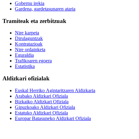
Gobernu irekia
Gardena, gardetasunaren ataria
Tramiteak eta zerbitzuak
Nire karpeta
Dirulaguntzak
Kontratazioak
Nire ordainketa
Eguraldia
Trafikoaren egoera
Estatistika
Aldizkari ofizialak
Euskal Herriko Agintaritzaren Aldizkaria
Arabako Aldizkari Ofiziala
Bizkaiko Aldizkari Ofiziala
Gipuzkoako Aldizkari Ofiziala
Estatuko Aldizkari Ofiziala
Europar Batasuneko Aldizkari Ofiziala