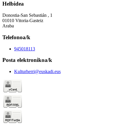
Helbidea
Donostia-San Sebastián , 1
01010 Vitoria-Gasteiz
Araba
Telefonoa/k
945018113
Posta elektronikoa/k
Kulturherri@euskadi.eus