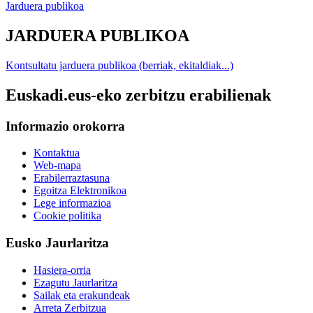
Jarduera publikoa
JARDUERA PUBLIKOA
Kontsultatu jarduera publikoa (berriak, ekitaldiak...)
Euskadi.eus-eko zerbitzu erabilienak
Informazio orokorra
Kontaktua
Web-mapa
Erabilerraztasuna
Egoitza Elektronikoa
Lege informazioa
Cookie politika
Eusko Jaurlaritza
Hasiera-orria
Ezagutu Jaurlaritza
Sailak eta erakundeak
Arreta Zerbitzua