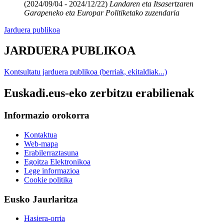
(2024/09/04 - 2024/12/22)
Landaren eta Itsasertzaren
Garapeneko eta Europar Politiketako zuzendaria
Jarduera publikoa
JARDUERA PUBLIKOA
Kontsultatu jarduera publikoa (berriak, ekitaldiak...)
Euskadi.eus-eko zerbitzu erabilienak
Informazio orokorra
Kontaktua
Web-mapa
Erabilerraztasuna
Egoitza Elektronikoa
Lege informazioa
Cookie politika
Eusko Jaurlaritza
Hasiera-orria