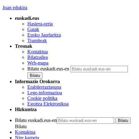
Joan edukira
euskadi.eus
Hasiera-orria
Gaiak
Eusko Jaurlaritza
Tramiteak
Tresnak
Kontaktua
Bilatzailea
Web-mapa
Bilatu euskadi.eus-en
Informazio Orokorra
Erabilerraztasuna
Lege-informazioa
Cookie politika
Egoitza Elektronikoa
Hizkuntza
Bilatu euskadi.eus-en
Bilatu
Kontaktua
Nire karpeta