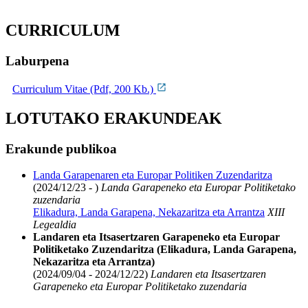
CURRICULUM
Laburpena
Curriculum Vitae (Pdf, 200 Kb.)
LOTUTAKO ERAKUNDEAK
Erakunde publikoa
Landa Garapenaren eta Europar Politiken Zuzendaritza
(2024/12/23 - )
Landa Garapeneko eta Europar Politiketako
zuzendaria
Elikadura, Landa Garapena, Nekazaritza eta Arrantza
XIII
Legealdia
Landaren eta Itsasertzaren Garapeneko eta Europar
Politiketako Zuzendaritza (Elikadura, Landa Garapena,
Nekazaritza eta Arrantza)
(2024/09/04 - 2024/12/22)
Landaren eta Itsasertzaren
Garapeneko eta Europar Politiketako zuzendaria