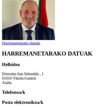
Harremanetarako datuak
HARREMANETARAKO DATUAK
Helbidea
Donostia-San Sebastián , 1
01010 Vitoria-Gasteiz
Araba
Telefonoa/k
Posta elektronikoa/k