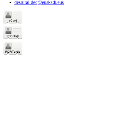
desrural-dec@euskadi.eus