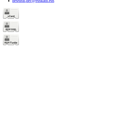
desrural-dec@euskadi.eus