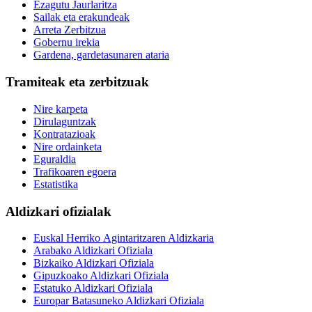
Ezagutu Jaurlaritza
Sailak eta erakundeak
Arreta Zerbitzua
Gobernu irekia
Gardena, gardetasunaren ataria
Tramiteak eta zerbitzuak
Nire karpeta
Dirulaguntzak
Kontratazioak
Nire ordainketa
Eguraldia
Trafikoaren egoera
Estatistika
Aldizkari ofizialak
Euskal Herriko Agintaritzaren Aldizkaria
Arabako Aldizkari Ofiziala
Bizkaiko Aldizkari Ofiziala
Gipuzkoako Aldizkari Ofiziala
Estatuko Aldizkari Ofiziala
Europar Batasuneko Aldizkari Ofiziala