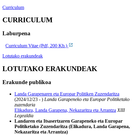
Curriculum
CURRICULUM
Laburpena
Curriculum Vitae (Pdf, 200 Kb.)
Lotutako erakundeak
LOTUTAKO ERAKUNDEAK
Erakunde publikoa
Landa Garapenaren eta Europar Politiken Zuzendaritza
(2024/12/23 - )
Landa Garapeneko eta Europar Politiketako
zuzendaria
Elikadura, Landa Garapena, Nekazaritza eta Arrantza
XIII
Legealdia
Landaren eta Itsasertzaren Garapeneko eta Europar
Politiketako Zuzendaritza (Elikadura, Landa Garapena,
Nekazaritza eta Arrantza)