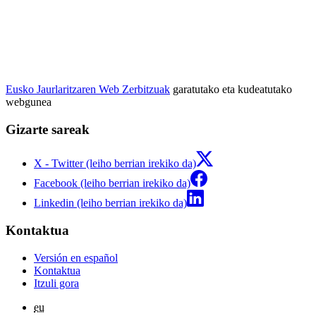
Eusko Jaurlaritzaren Web Zerbitzuak
garatutako eta kudeatutako
webgunea
Gizarte sareak
X - Twitter (leiho berrian irekiko da)
Facebook (leiho berrian irekiko da)
Linkedin (leiho berrian irekiko da)
Kontaktua
Versión en español
Kontaktua
Itzuli gora
eu