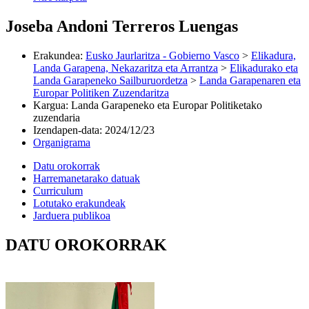
Joseba Andoni Terreros Luengas
Erakundea
:
Eusko Jaurlaritza - Gobierno Vasco
>
Elikadura,
Landa Garapena, Nekazaritza eta Arrantza
>
Elikadurako eta
Landa Garapeneko Sailburuordetza
>
Landa Garapenaren eta
Europar Politiken Zuzendaritza
Kargua
:
Landa Garapeneko eta Europar Politiketako
zuzendaria
Izendapen-data
:
2024/12/23
Organigrama
Datu orokorrak
Harremanetarako datuak
Curriculum
Lotutako erakundeak
Jarduera publikoa
DATU OROKORRAK