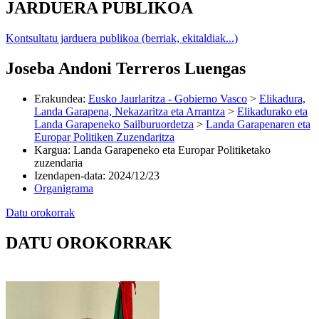
JARDUERA PUBLIKOA
Kontsultatu jarduera publikoa (berriak, ekitaldiak...)
Joseba Andoni Terreros Luengas
Erakundea
:
Eusko Jaurlaritza - Gobierno Vasco
>
Elikadura,
Landa Garapena, Nekazaritza eta Arrantza
>
Elikadurako eta
Landa Garapeneko Sailburuordetza
>
Landa Garapenaren eta
Europar Politiken Zuzendaritza
Kargua
:
Landa Garapeneko eta Europar Politiketako
zuzendaria
Izendapen-data
:
2024/12/23
Organigrama
Datu orokorrak
DATU OROKORRAK