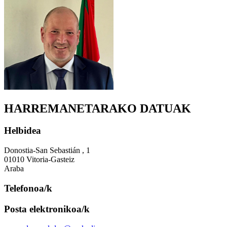
HARREMANETARAKO DATUAK
Helbidea
Donostia-San Sebastián , 1
01010 Vitoria-Gasteiz
Araba
Telefonoa/k
Posta elektronikoa/k