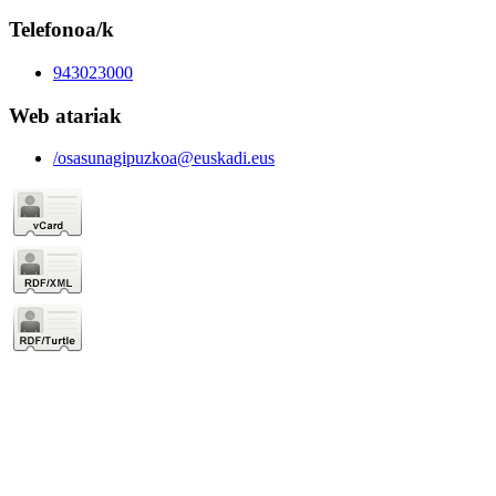
Telefonoa/k
943023000
Web atariak
/osasunagipuzkoa@euskadi.eus