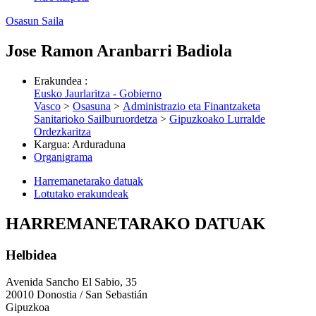
Osasun Saila
Jose Ramon Aranbarri Badiola
Erakundea
:
Eusko Jaurlaritza - Gobierno
Vasco
>
Osasuna
>
Administrazio eta Finantzaketa
Sanitarioko Sailburuordetza
>
Gipuzkoako Lurralde
Ordezkaritza
Kargua
:
Arduraduna
Organigrama
Harremanetarako datuak
Lotutako erakundeak
HARREMANETARAKO DATUAK
Helbidea
Avenida Sancho El Sabio, 35
20010 Donostia / San Sebastián
Gipuzkoa