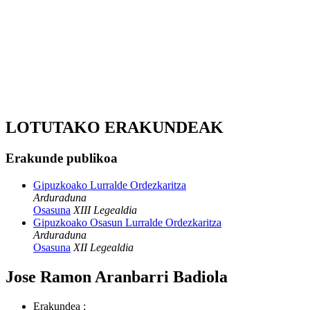
LOTUTAKO ERAKUNDEAK
Erakunde publikoa
Gipuzkoako Lurralde Ordezkaritza
Arduraduna
Osasuna
XIII Legealdia
Gipuzkoako Osasun Lurralde Ordezkaritza
Arduraduna
Osasuna
XII Legealdia
Jose Ramon Aranbarri Badiola
Erakundea
: