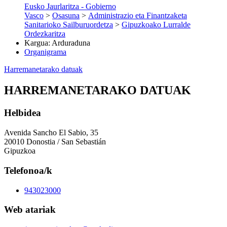
Eusko Jaurlaritza - Gobierno
Vasco
>
Osasuna
>
Administrazio eta Finantzaketa
Sanitarioko Sailburuordetza
>
Gipuzkoako Lurralde
Ordezkaritza
Kargua
:
Arduraduna
Organigrama
Harremanetarako datuak
HARREMANETARAKO DATUAK
Helbidea
Avenida Sancho El Sabio, 35
20010 Donostia / San Sebastián
Gipuzkoa
Telefonoa/k
943023000
Web atariak