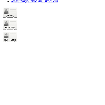
/osasunagipuzkoa@euskadi.eus