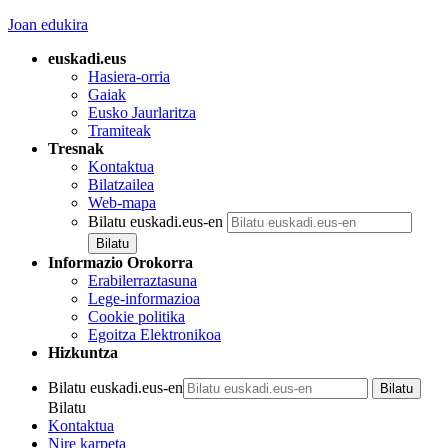
Joan edukira
euskadi.eus
Hasiera-orria
Gaiak
Eusko Jaurlaritza
Tramiteak
Tresnak
Kontaktua
Bilatzailea
Web-mapa
Bilatu euskadi.eus-en
Informazio Orokorra
Erabilerraztasuna
Lege-informazioa
Cookie politika
Egoitza Elektronikoa
Hizkuntza
Bilatu euskadi.eus-en
Bilatu
Kontaktua
Nire karpeta