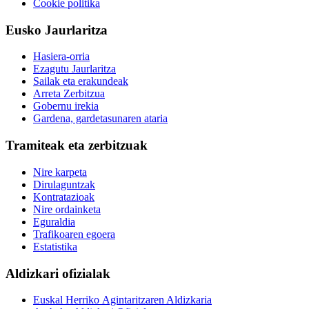
Cookie politika
Eusko Jaurlaritza
Hasiera-orria
Ezagutu Jaurlaritza
Sailak eta erakundeak
Arreta Zerbitzua
Gobernu irekia
Gardena, gardetasunaren ataria
Tramiteak eta zerbitzuak
Nire karpeta
Dirulaguntzak
Kontratazioak
Nire ordainketa
Eguraldia
Trafikoaren egoera
Estatistika
Aldizkari ofizialak
Euskal Herriko Agintaritzaren Aldizkaria