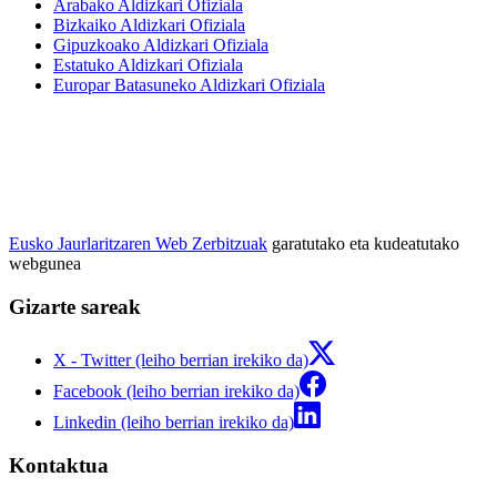
Arabako Aldizkari Ofiziala
Bizkaiko Aldizkari Ofiziala
Gipuzkoako Aldizkari Ofiziala
Estatuko Aldizkari Ofiziala
Europar Batasuneko Aldizkari Ofiziala
Eusko Jaurlaritzaren Web Zerbitzuak
garatutako eta kudeatutako
webgunea
Gizarte sareak
X - Twitter (leiho berrian irekiko da)
Facebook (leiho berrian irekiko da)
Linkedin (leiho berrian irekiko da)
Kontaktua