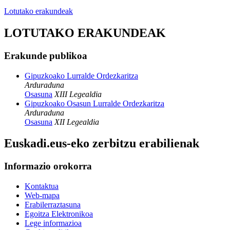
Lotutako erakundeak
LOTUTAKO ERAKUNDEAK
Erakunde publikoa
Gipuzkoako Lurralde Ordezkaritza
Arduraduna
Osasuna
XIII Legealdia
Gipuzkoako Osasun Lurralde Ordezkaritza
Arduraduna
Osasuna
XII Legealdia
Euskadi.eus-eko zerbitzu erabilienak
Informazio orokorra
Kontaktua
Web-mapa
Erabilerraztasuna
Egoitza Elektronikoa
Lege informazioa