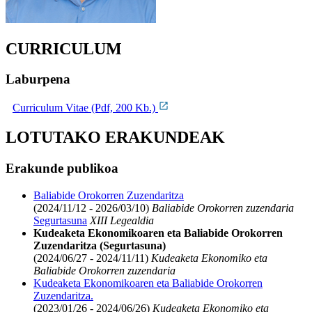
CURRICULUM
Laburpena
Curriculum Vitae (Pdf, 200 Kb.)
LOTUTAKO ERAKUNDEAK
Erakunde publikoa
Baliabide Orokorren Zuzendaritza
(2024/11/12 - 2026/03/10)
Baliabide Orokorren zuzendaria
Segurtasuna
XIII Legealdia
Kudeaketa Ekonomikoaren eta Baliabide Orokorren
Zuzendaritza (Segurtasuna)
(2024/06/27 - 2024/11/11)
Kudeaketa Ekonomiko eta
Baliabide Orokorren zuzendaria
Kudeaketa Ekonomikoaren eta Baliabide Orokorren
Zuzendaritza.
(2023/01/26 - 2024/06/26)
Kudeaketa Ekonomiko eta