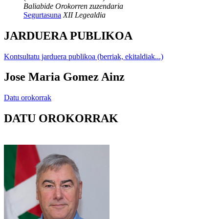
Baliabide Orokorren zuzendaria
Segurtasuna
XII Legealdia
JARDUERA PUBLIKOA
Kontsultatu jarduera publikoa (berriak, ekitaldiak...)
Jose Maria Gomez Ainz
Datu orokorrak
DATU OROKORRAK