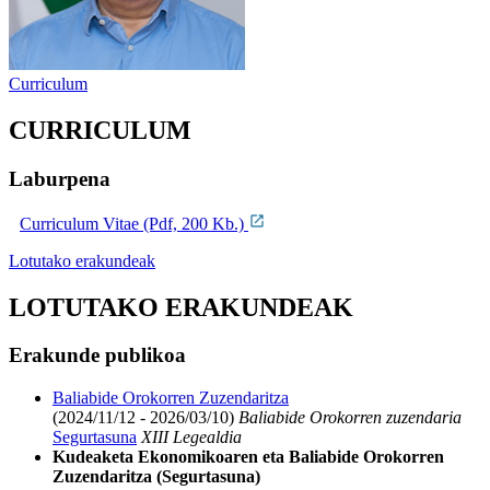
Curriculum
CURRICULUM
Laburpena
Curriculum Vitae (Pdf, 200 Kb.)
Lotutako erakundeak
LOTUTAKO ERAKUNDEAK
Erakunde publikoa
Baliabide Orokorren Zuzendaritza
(2024/11/12 - 2026/03/10)
Baliabide Orokorren zuzendaria
Segurtasuna
XIII Legealdia
Kudeaketa Ekonomikoaren eta Baliabide Orokorren
Zuzendaritza (Segurtasuna)