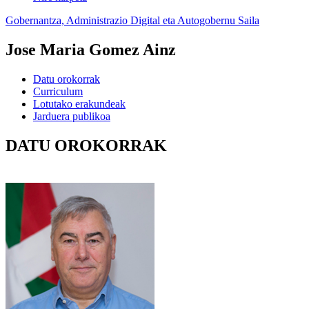
Gobernantza, Administrazio Digital eta Autogobernu Saila
Jose Maria Gomez Ainz
Datu orokorrak
Curriculum
Lotutako erakundeak
Jarduera publikoa
DATU OROKORRAK