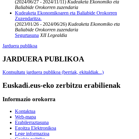
(2024/06/27 - 2024/11/11)
Kudeaketa Ekonomiko eta
Baliabide Orokorren zuzendaria
Kudeaketa Ekonomikoaren eta Baliabide Orokorren
Zuzendaritza.
(2023/01/26 - 2024/06/26)
Kudeaketa Ekonomiko eta
Baliabide Orokorren zuzendaria
Segurtasuna
XII Legealdia
Jarduera publikoa
JARDUERA PUBLIKOA
Kontsultatu jarduera publikoa (berriak, ekitaldiak...)
Euskadi.eus-eko zerbitzu erabilienak
Informazio orokorra
Kontaktua
Web-mapa
Erabilerraztasuna
Egoitza Elektronikoa
Lege informazioa