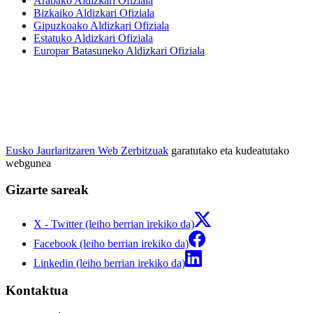
Arabako Aldizkari Ofiziala
Bizkaiko Aldizkari Ofiziala
Gipuzkoako Aldizkari Ofiziala
Estatuko Aldizkari Ofiziala
Europar Batasuneko Aldizkari Ofiziala
Eusko Jaurlaritzaren Web Zerbitzuak
garatutako eta kudeatutako
webgunea
Gizarte sareak
X - Twitter (leiho berrian irekiko da)
Facebook (leiho berrian irekiko da)
Linkedin (leiho berrian irekiko da)
Kontaktua