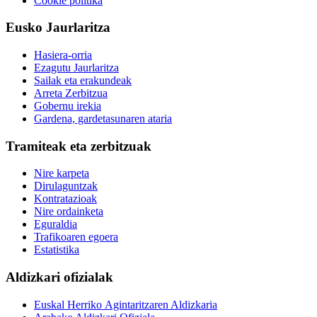
Cookie politika
Eusko Jaurlaritza
Hasiera-orria
Ezagutu Jaurlaritza
Sailak eta erakundeak
Arreta Zerbitzua
Gobernu irekia
Gardena, gardetasunaren ataria
Tramiteak eta zerbitzuak
Nire karpeta
Dirulaguntzak
Kontratazioak
Nire ordainketa
Eguraldia
Trafikoaren egoera
Estatistika
Aldizkari ofizialak
Euskal Herriko Agintaritzaren Aldizkaria