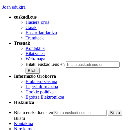
Joan edukira
euskadi.eus
Hasiera-orria
Gaiak
Eusko Jaurlaritza
Tramiteak
Tresnak
Kontaktua
Bilatzailea
Web-mapa
Bilatu euskadi.eus-en
Informazio Orokorra
Erabilerraztasuna
Lege-informazioa
Cookie politika
Egoitza Elektronikoa
Hizkuntza
Bilatu euskadi.eus-en
Bilatu
Kontaktua
Nire karpeta