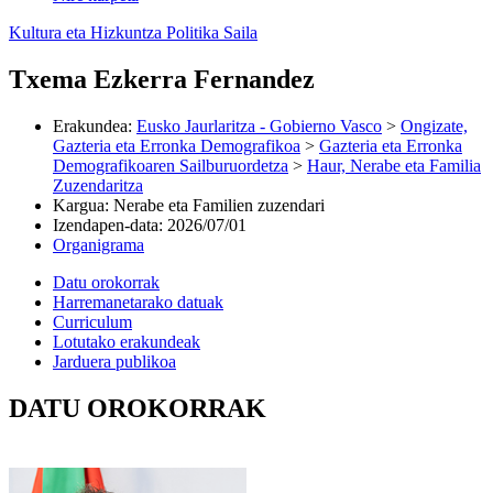
Kultura eta Hizkuntza Politika Saila
Txema Ezkerra Fernandez
Erakundea
:
Eusko Jaurlaritza - Gobierno Vasco
>
Ongizate,
Gazteria eta Erronka Demografikoa
>
Gazteria eta Erronka
Demografikoaren Sailburuordetza
>
Haur, Nerabe eta Familia
Zuzendaritza
Kargua
:
Nerabe eta Familien zuzendari
Izendapen-data
:
2026/07/01
Organigrama
Datu orokorrak
Harremanetarako datuak
Curriculum
Lotutako erakundeak
Jarduera publikoa
DATU OROKORRAK