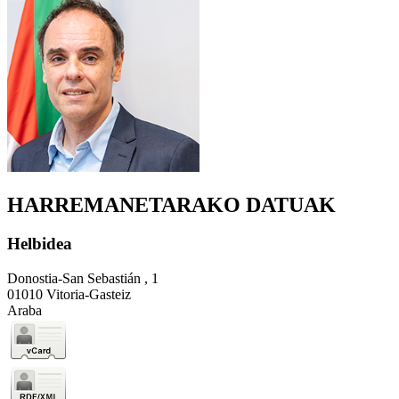
HARREMANETARAKO DATUAK
Helbidea
Donostia-San Sebastián , 1
01010 Vitoria-Gasteiz
Araba