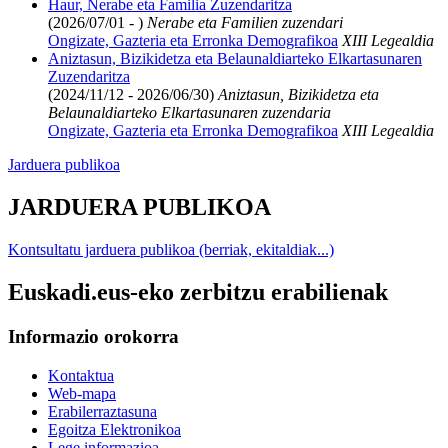
Haur, Nerabe eta Familia Zuzendaritza
(2026/07/01 - )
Nerabe eta Familien zuzendari
Ongizate, Gazteria eta Erronka Demografikoa
XIII Legealdia
Aniztasun, Bizikidetza eta Belaunaldiarteko Elkartasunaren
Zuzendaritza
(2024/11/12 - 2026/06/30)
Aniztasun, Bizikidetza eta
Belaunaldiarteko Elkartasunaren zuzendaria
Ongizate, Gazteria eta Erronka Demografikoa
XIII Legealdia
Jarduera publikoa
JARDUERA PUBLIKOA
Kontsultatu jarduera publikoa (berriak, ekitaldiak...)
Euskadi.eus-eko zerbitzu erabilienak
Informazio orokorra
Kontaktua
Web-mapa
Erabilerraztasuna
Egoitza Elektronikoa
Lege informazioa