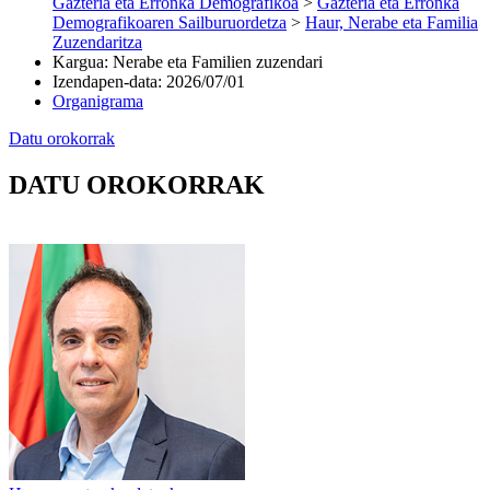
Gazteria eta Erronka Demografikoa
>
Gazteria eta Erronka
Demografikoaren Sailburuordetza
>
Haur, Nerabe eta Familia
Zuzendaritza
Kargua
:
Nerabe eta Familien zuzendari
Izendapen-data
:
2026/07/01
Organigrama
Datu orokorrak
DATU OROKORRAK