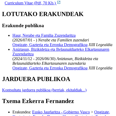
Curriculum Vitae (Pdf, 70 Kb.)
LOTUTAKO ERAKUNDEAK
Erakunde publikoa
Haur, Nerabe eta Familia Zuzendaritza
(2026/07/01 - )
Nerabe eta Familien zuzendari
Ongizate, Gazteria eta Erronka Demografikoa
XIII Legealdia
Aniztasun, Bizikidetza eta Belaunaldiarteko Elkartasunaren
Zuzendaritza
(2024/11/12 - 2026/06/30)
Aniztasun, Bizikidetza eta
Belaunaldiarteko Elkartasunaren zuzendaria
Ongizate, Gazteria eta Erronka Demografikoa
XIII Legealdia
JARDUERA PUBLIKOA
Kontsultatu jarduera publikoa (berriak, ekitaldiak...)
Txema Ezkerra Fernandez
Erakundea
:
Eusko Jaurlaritza - Gobierno Vasco
>
Ongizate,