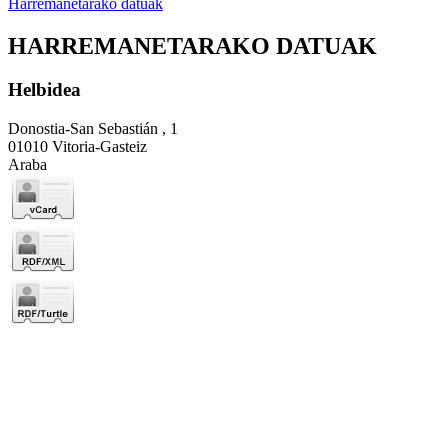
Harremanetarako datuak
HARREMANETARAKO DATUAK
Helbidea
Donostia-San Sebastián , 1
01010 Vitoria-Gasteiz
Araba