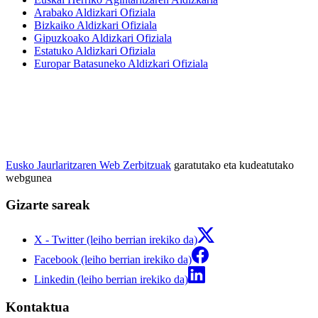
Arabako Aldizkari Ofiziala
Bizkaiko Aldizkari Ofiziala
Gipuzkoako Aldizkari Ofiziala
Estatuko Aldizkari Ofiziala
Europar Batasuneko Aldizkari Ofiziala
Eusko Jaurlaritzaren Web Zerbitzuak
garatutako eta kudeatutako
webgunea
Gizarte sareak
X - Twitter (leiho berrian irekiko da)
Facebook (leiho berrian irekiko da)
Linkedin (leiho berrian irekiko da)
Kontaktua