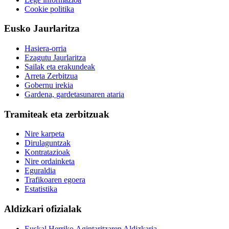
Cookie politika
Eusko Jaurlaritza
Hasiera-orria
Ezagutu Jaurlaritza
Sailak eta erakundeak
Arreta Zerbitzua
Gobernu irekia
Gardena, gardetasunaren ataria
Tramiteak eta zerbitzuak
Nire karpeta
Dirulaguntzak
Kontratazioak
Nire ordainketa
Eguraldia
Trafikoaren egoera
Estatistika
Aldizkari ofizialak
Euskal Herriko Agintaritzaren Aldizkaria