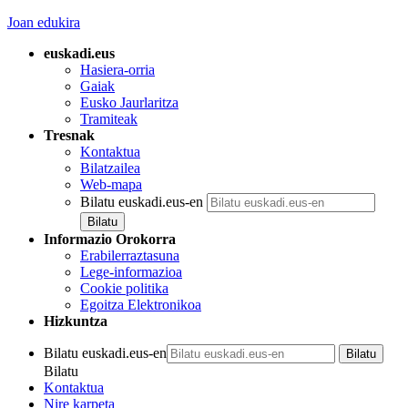
Joan edukira
euskadi.eus
Hasiera-orria
Gaiak
Eusko Jaurlaritza
Tramiteak
Tresnak
Kontaktua
Bilatzailea
Web-mapa
Bilatu euskadi.eus-en
Informazio Orokorra
Erabilerraztasuna
Lege-informazioa
Cookie politika
Egoitza Elektronikoa
Hizkuntza
Bilatu euskadi.eus-en
Bilatu
Kontaktua
Nire karpeta