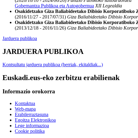
(2020/10/10 - 2024/06/26)
Funtzio Publikoko sailburuordea
Gobernantza Publikoa eta Autogobernua
XII Legealdia
Osakidetzako Giza Baliabideetako Dibisio Korporatiboko 
(2016/11/27 - 2017/07/31)
Giza Baliabideetako Dibisio Korpor
Osakidetzako Giza Baliabideetako Dibisio Korporatiboko 
(2013/12/18 - 2016/11/26)
Giza Baliabideetako Dibisio Korpor
Jarduera publikoa
JARDUERA PUBLIKOA
Kontsultatu jarduera publikoa (berriak, ekitaldiak...)
Euskadi.eus-eko zerbitzu erabilienak
Informazio orokorra
Kontaktua
Web-mapa
Erabilerraztasuna
Egoitza Elektronikoa
Lege informazioa
Cookie politika