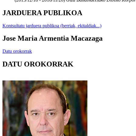
JARDUERA PUBLIKOA
Kontsultatu jarduera publikoa (berriak, ekitaldiak...)
Jose Maria Armentia Macazaga
Datu orokorrak
DATU OROKORRAK