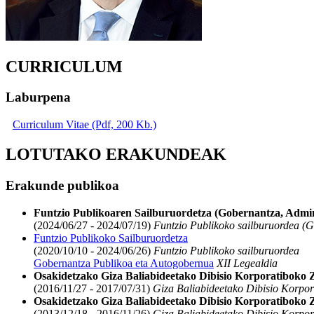
CURRICULUM
Laburpena
Curriculum Vitae (Pdf, 200 Kb.)
LOTUTAKO ERAKUNDEAK
Erakunde publikoa
Funtzio Publikoaren Sailburuordetza (Gobernantza, Admin
(2024/06/27 - 2024/07/19)
Funtzio Publikoko sailburuordea (G
Funtzio Publikoko Sailburuordetza
(2020/10/10 - 2024/06/26)
Funtzio Publikoko sailburuordea
Gobernantza Publikoa eta Autogobernua
XII Legealdia
Osakidetzako Giza Baliabideetako Dibisio Korporatiboko 
(2016/11/27 - 2017/07/31)
Giza Baliabideetako Dibisio Korpor
Osakidetzako Giza Baliabideetako Dibisio Korporatiboko 
(2013/12/18 - 2016/11/26)
Giza Baliabideetako Dibisio Korpor