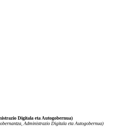
istrazio Digitala eta Autogobernua)
obernantza, Administrazio Digitala eta Autogobernua)