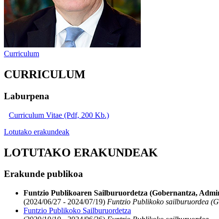
Curriculum
CURRICULUM
Laburpena
Curriculum Vitae (Pdf, 200 Kb.)
Lotutako erakundeak
LOTUTAKO ERAKUNDEAK
Erakunde publikoa
Funtzio Publikoaren Sailburuordetza (Gobernantza, Admin
(2024/06/27 - 2024/07/19)
Funtzio Publikoko sailburuordea (G
Funtzio Publikoko Sailburuordetza