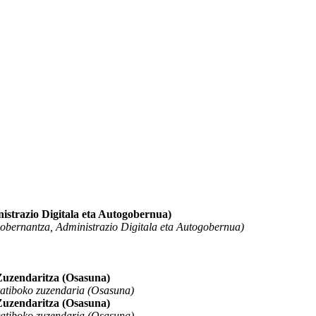
istrazio Digitala eta Autogobernua)
obernantza, Administrazio Digitala eta Autogobernua)
Zuzendaritza (Osasuna)
atiboko zuzendaria (Osasuna)
Zuzendaritza (Osasuna)
atiboko zuzendaria (Osasuna)