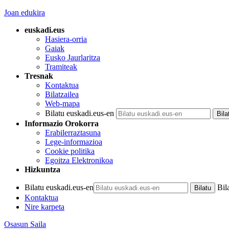
Joan edukira
euskadi.eus
Hasiera-orria
Gaiak
Eusko Jaurlaritza
Tramiteak
Tresnak
Kontaktua
Bilatzailea
Web-mapa
Bilatu euskadi.eus-en
Informazio Orokorra
Erabilerraztasuna
Lege-informazioa
Cookie politika
Egoitza Elektronikoa
Hizkuntza
Bilatu euskadi.eus-en
Bil
Kontaktua
Nire karpeta
Osasun Saila