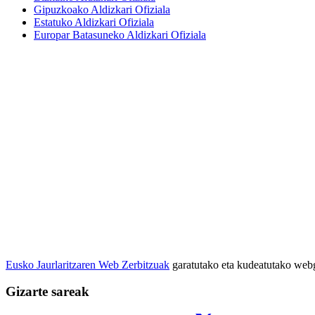
Gipuzkoako Aldizkari Ofiziala
Estatuko Aldizkari Ofiziala
Europar Batasuneko Aldizkari Ofiziala
Eusko Jaurlaritzaren Web Zerbitzuak
garatutako eta kudeatutako we
Gizarte sareak