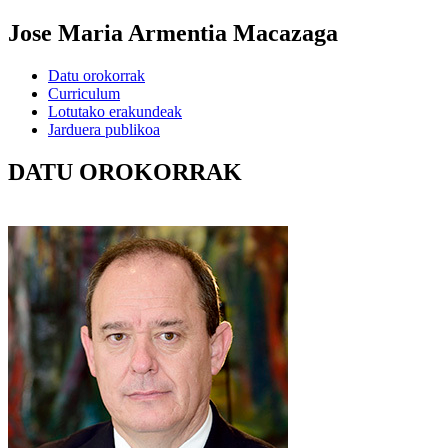
Jose Maria Armentia Macazaga
Datu orokorrak
Curriculum
Lotutako erakundeak
Jarduera publikoa
DATU OROKORRAK