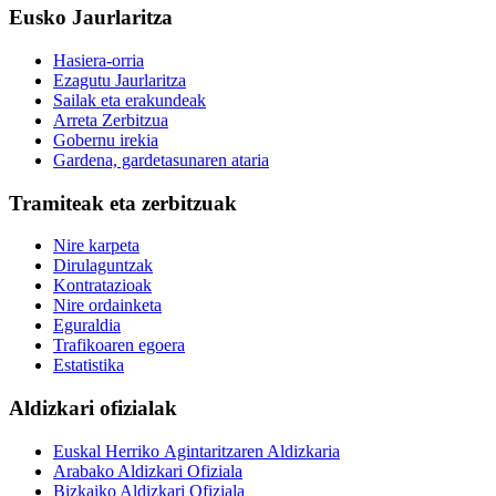
Eusko Jaurlaritza
Hasiera-orria
Ezagutu Jaurlaritza
Sailak eta erakundeak
Arreta Zerbitzua
Gobernu irekia
Gardena, gardetasunaren ataria
Tramiteak eta zerbitzuak
Nire karpeta
Dirulaguntzak
Kontratazioak
Nire ordainketa
Eguraldia
Trafikoaren egoera
Estatistika
Aldizkari ofizialak
Euskal Herriko Agintaritzaren Aldizkaria
Arabako Aldizkari Ofiziala
Bizkaiko Aldizkari Ofiziala