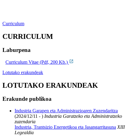
Curriculum
CURRICULUM
Laburpena
Curriculum Vitae (Pdf, 200 Kb.)
Lotutako erakundeak
LOTUTAKO ERAKUNDEAK
Erakunde publikoa
Industria Garapen eta Administrazioaren Zuzendaritza
(2024/12/11 - )
Industria Garatzeko eta Administratzeko
zuzendaria
Industria, Trantsizio Energetikoa eta Jasangarritasuna
XIII
Legealdia