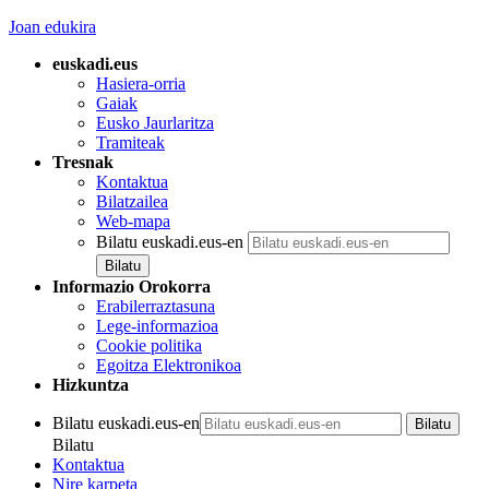
Joan edukira
euskadi.eus
Hasiera-orria
Gaiak
Eusko Jaurlaritza
Tramiteak
Tresnak
Kontaktua
Bilatzailea
Web-mapa
Bilatu euskadi.eus-en
Informazio Orokorra
Erabilerraztasuna
Lege-informazioa
Cookie politika
Egoitza Elektronikoa
Hizkuntza
Bilatu euskadi.eus-en
Bilatu
Kontaktua
Nire karpeta