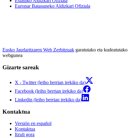
Estatuko Aldizkari Ofiziala
Europar Batasuneko Aldizkari Ofiziala
Eusko Jaurlaritzaren Web Zerbitzuak
garatutako eta kudeatutako
webgunea
Gizarte sareak
X - Twitter (leiho berrian irekiko da)
Facebook (leiho berrian irekiko da)
Linkedin (leiho berrian irekiko da)
Kontaktua
Versión en español
Kontaktua
Itzuli gora