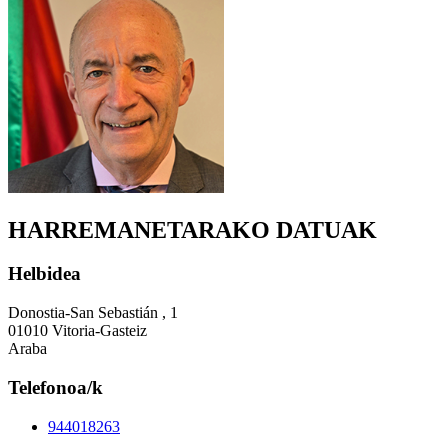
HARREMANETARAKO DATUAK
Helbidea
Donostia-San Sebastián , 1
01010 Vitoria-Gasteiz
Araba
Telefonoa/k
944018263