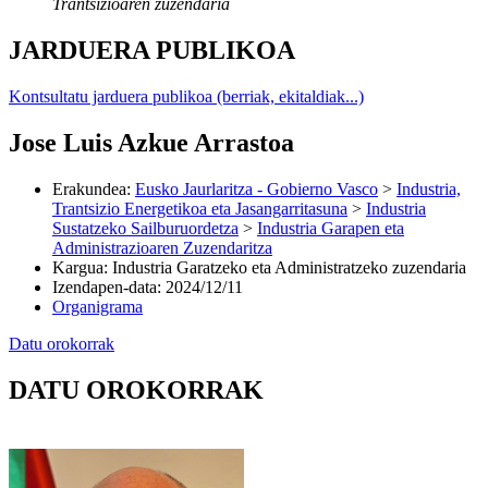
Trantsizioaren zuzendaria
JARDUERA PUBLIKOA
Kontsultatu jarduera publikoa (berriak, ekitaldiak...)
Jose Luis Azkue Arrastoa
Erakundea
:
Eusko Jaurlaritza - Gobierno Vasco
>
Industria,
Trantsizio Energetikoa eta Jasangarritasuna
>
Industria
Sustatzeko Sailburuordetza
>
Industria Garapen eta
Administrazioaren Zuzendaritza
Kargua
:
Industria Garatzeko eta Administratzeko zuzendaria
Izendapen-data
:
2024/12/11
Organigrama
Datu orokorrak
DATU OROKORRAK