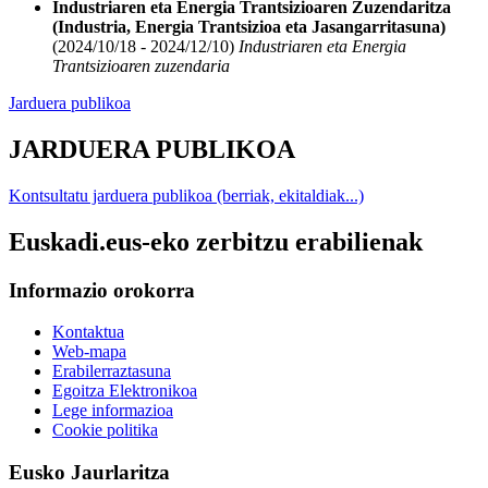
Industriaren eta Energia Trantsizioaren Zuzendaritza
(Industria, Energia Trantsizioa eta Jasangarritasuna)
(2024/10/18 - 2024/12/10)
Industriaren eta Energia
Trantsizioaren zuzendaria
Jarduera publikoa
JARDUERA PUBLIKOA
Kontsultatu jarduera publikoa (berriak, ekitaldiak...)
Euskadi.eus-eko zerbitzu erabilienak
Informazio orokorra
Kontaktua
Web-mapa
Erabilerraztasuna
Egoitza Elektronikoa
Lege informazioa
Cookie politika
Eusko Jaurlaritza