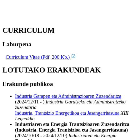
CURRICULUM
Laburpena
Curriculum Vitae (Pdf, 200 Kb.)
LOTUTAKO ERAKUNDEAK
Erakunde publikoa
Industria Garapen eta Administrazioaren Zuzendaritza
(2024/12/11 - )
Industria Garatzeko eta Administratzeko
zuzendaria
Industria, Trantsizio Energetikoa eta Jasangarritasuna
XIII
Legealdia
Industriaren eta Energia Trantsizioaren Zuzendaritza
(Industria, Energia Trantsizioa eta Jasangarritasuna)
(2024/10/18 - 2024/12/10)
Industriaren eta Energia