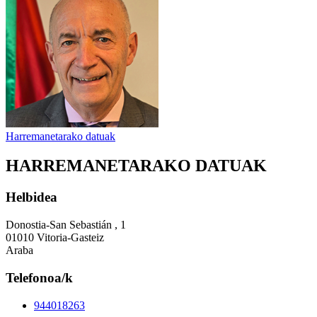
Harremanetarako datuak
HARREMANETARAKO DATUAK
Helbidea
Donostia-San Sebastián , 1
01010 Vitoria-Gasteiz
Araba
Telefonoa/k
944018263