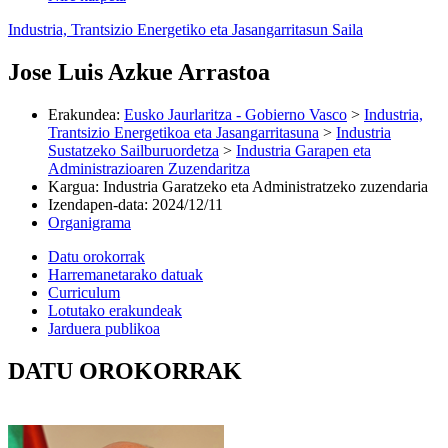
Industria, Trantsizio Energetiko eta Jasangarritasun Saila
Jose Luis Azkue Arrastoa
Erakundea
:
Eusko Jaurlaritza - Gobierno Vasco
>
Industria,
Trantsizio Energetikoa eta Jasangarritasuna
>
Industria
Sustatzeko Sailburuordetza
>
Industria Garapen eta
Administrazioaren Zuzendaritza
Kargua
:
Industria Garatzeko eta Administratzeko zuzendaria
Izendapen-data
:
2024/12/11
Organigrama
Datu orokorrak
Harremanetarako datuak
Curriculum
Lotutako erakundeak
Jarduera publikoa
DATU OROKORRAK