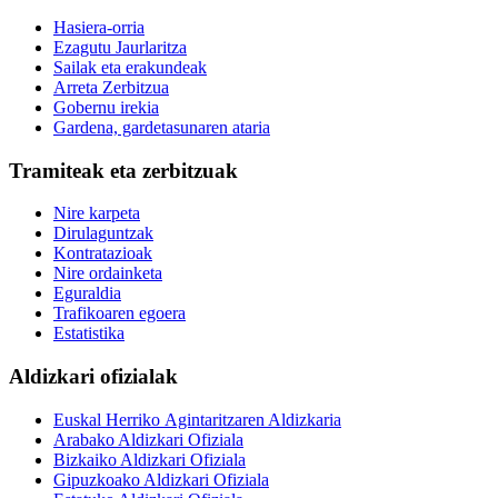
Hasiera-orria
Ezagutu Jaurlaritza
Sailak eta erakundeak
Arreta Zerbitzua
Gobernu irekia
Gardena, gardetasunaren ataria
Tramiteak eta zerbitzuak
Nire karpeta
Dirulaguntzak
Kontratazioak
Nire ordainketa
Eguraldia
Trafikoaren egoera
Estatistika
Aldizkari ofizialak
Euskal Herriko Agintaritzaren Aldizkaria
Arabako Aldizkari Ofiziala
Bizkaiko Aldizkari Ofiziala
Gipuzkoako Aldizkari Ofiziala