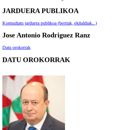
JARDUERA PUBLIKOA
Kontsultatu jarduera publikoa (berriak, ekitaldiak...)
Jose Antonio Rodriguez Ranz
Datu orokorrak
DATU OROKORRAK