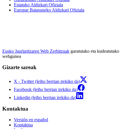
Estatuko Aldizkari Ofiziala
Europar Batasuneko Aldizkari Ofiziala
Eusko Jaurlaritzaren Web Zerbitzuak
garatutako eta kudeatutako
webgunea
Gizarte sareak
X - Twitter (leiho berrian irekiko da)
Facebook (leiho berrian irekiko da)
Linkedin (leiho berrian irekiko da)
Kontaktua
Versión en español
Kontaktua