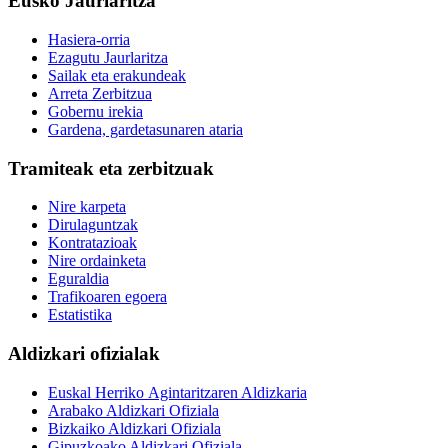
Eusko Jaurlaritza
Hasiera-orria
Ezagutu Jaurlaritza
Sailak eta erakundeak
Arreta Zerbitzua
Gobernu irekia
Gardena, gardetasunaren ataria
Tramiteak eta zerbitzuak
Nire karpeta
Dirulaguntzak
Kontratazioak
Nire ordainketa
Eguraldia
Trafikoaren egoera
Estatistika
Aldizkari ofizialak
Euskal Herriko Agintaritzaren Aldizkaria
Arabako Aldizkari Ofiziala
Bizkaiko Aldizkari Ofiziala
Gipuzkoako Aldizkari Ofiziala