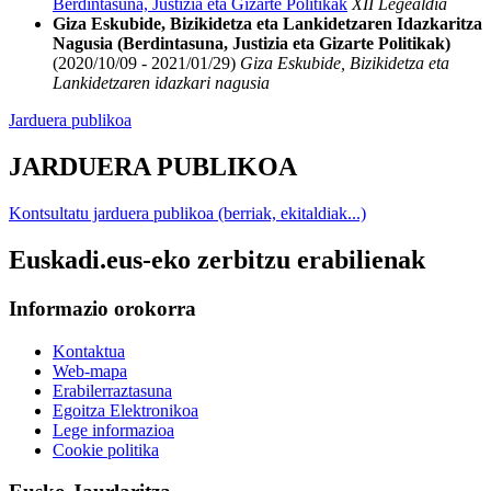
Berdintasuna, Justizia eta Gizarte Politikak
XII Legealdia
Giza Eskubide, Bizikidetza eta Lankidetzaren Idazkaritza
Nagusia (Berdintasuna, Justizia eta Gizarte Politikak)
(2020/10/09 - 2021/01/29)
Giza Eskubide, Bizikidetza eta
Lankidetzaren idazkari nagusia
Jarduera publikoa
JARDUERA PUBLIKOA
Kontsultatu jarduera publikoa (berriak, ekitaldiak...)
Euskadi.eus-eko zerbitzu erabilienak
Informazio orokorra
Kontaktua
Web-mapa
Erabilerraztasuna
Egoitza Elektronikoa
Lege informazioa
Cookie politika