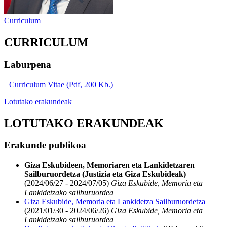
Curriculum
CURRICULUM
Laburpena
Curriculum Vitae (Pdf, 200 Kb.)
Lotutako erakundeak
LOTUTAKO ERAKUNDEAK
Erakunde publikoa
Giza Eskubideen, Memoriaren eta Lankidetzaren
Sailburuordetza (Justizia eta Giza Eskubideak)
(2024/06/27 - 2024/07/05)
Giza Eskubide, Memoria eta
Lankidetzako sailburuordea
Giza Eskubide, Memoria eta Lankidetza Sailburuordetza
(2021/01/30 - 2024/06/26)
Giza Eskubide, Memoria eta
Lankidetzako sailburuordea