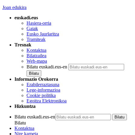
Joan edukira
euskadi.eus
Hasiera-orria
Gaiak
Eusko Jaurlaritza
Tramiteak
Tresnak
Kontaktua
Bilatzailea
Web-mapa
Bilatu euskadi.eus-en
Informazio Orokorra
Erabilerraztasuna
Lege-informazioa
Cookie politika
Egoitza Elektronikoa
Hizkuntza
Bilatu euskadi.eus-en
Bilatu
Kontaktua
Nire karpeta