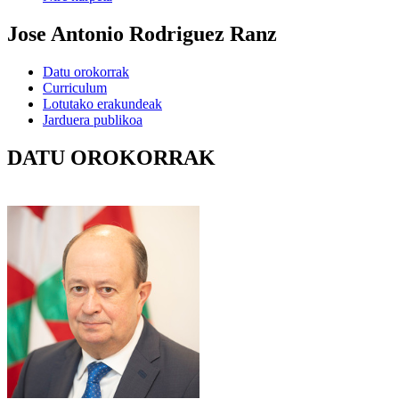
Jose Antonio Rodriguez Ranz
Datu orokorrak
Curriculum
Lotutako erakundeak
Jarduera publikoa
DATU OROKORRAK