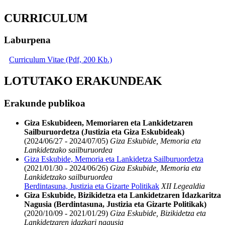
CURRICULUM
Laburpena
Curriculum Vitae (Pdf, 200 Kb.)
LOTUTAKO ERAKUNDEAK
Erakunde publikoa
Giza Eskubideen, Memoriaren eta Lankidetzaren
Sailburuordetza (Justizia eta Giza Eskubideak)
(2024/06/27 - 2024/07/05)
Giza Eskubide, Memoria eta
Lankidetzako sailburuordea
Giza Eskubide, Memoria eta Lankidetza Sailburuordetza
(2021/01/30 - 2024/06/26)
Giza Eskubide, Memoria eta
Lankidetzako sailburuordea
Berdintasuna, Justizia eta Gizarte Politikak
XII Legealdia
Giza Eskubide, Bizikidetza eta Lankidetzaren Idazkaritza
Nagusia (Berdintasuna, Justizia eta Gizarte Politikak)
(2020/10/09 - 2021/01/29)
Giza Eskubide, Bizikidetza eta
Lankidetzaren idazkari nagusia