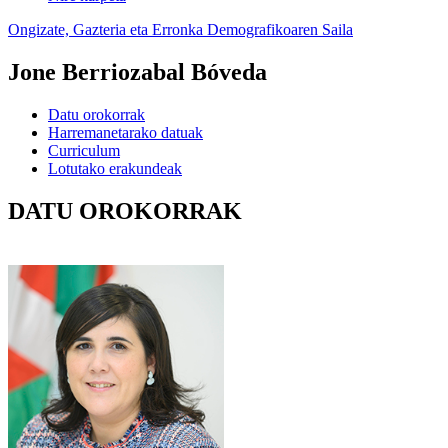
Ongizate, Gazteria eta Erronka Demografikoaren Saila
Jone Berriozabal Bóveda
Datu orokorrak
Harremanetarako datuak
Curriculum
Lotutako erakundeak
DATU OROKORRAK