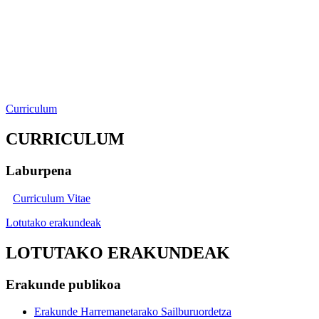
Curriculum
CURRICULUM
Laburpena
Curriculum Vitae
Lotutako erakundeak
LOTUTAKO ERAKUNDEAK
Erakunde publikoa
Erakunde Harremanetarako Sailburuordetza