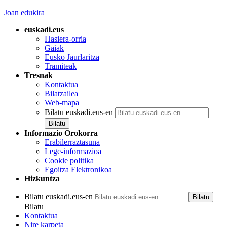
Joan edukira
euskadi.eus
Hasiera-orria
Gaiak
Eusko Jaurlaritza
Tramiteak
Tresnak
Kontaktua
Bilatzailea
Web-mapa
Bilatu euskadi.eus-en
Informazio Orokorra
Erabilerraztasuna
Lege-informazioa
Cookie politika
Egoitza Elektronikoa
Hizkuntza
Bilatu euskadi.eus-en
Bilatu
Kontaktua
Nire karpeta