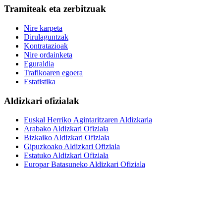
Tramiteak eta zerbitzuak
Nire karpeta
Dirulaguntzak
Kontratazioak
Nire ordainketa
Eguraldia
Trafikoaren egoera
Estatistika
Aldizkari ofizialak
Euskal Herriko Agintaritzaren Aldizkaria
Arabako Aldizkari Ofiziala
Bizkaiko Aldizkari Ofiziala
Gipuzkoako Aldizkari Ofiziala
Estatuko Aldizkari Ofiziala
Europar Batasuneko Aldizkari Ofiziala