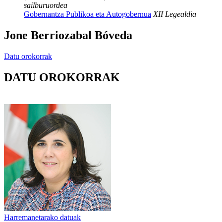
sailburuordea
Gobernantza Publikoa eta Autogobernua
XII Legealdia
Jone Berriozabal Bóveda
Datu orokorrak
DATU OROKORRAK
Harremanetarako datuak