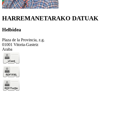
HARREMANETARAKO DATUAK
Helbidea
Plaza de la Provincia, z.g.
01001 Vitoria-Gasteiz
Araba