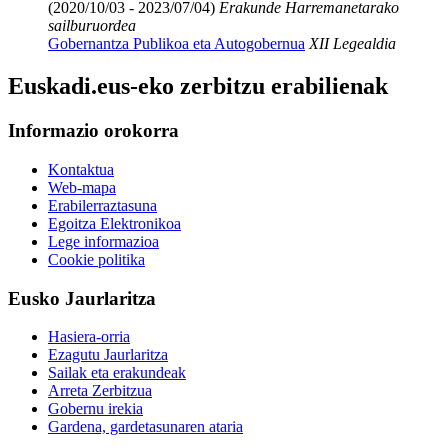
(2020/10/03 - 2023/07/04)
Erakunde Harremanetarako
sailburuordea
Gobernantza Publikoa eta Autogobernua
XII Legealdia
Euskadi.eus-eko zerbitzu erabilienak
Informazio orokorra
Kontaktua
Web-mapa
Erabilerraztasuna
Egoitza Elektronikoa
Lege informazioa
Cookie politika
Eusko Jaurlaritza
Hasiera-orria
Ezagutu Jaurlaritza
Sailak eta erakundeak
Arreta Zerbitzua
Gobernu irekia
Gardena, gardetasunaren ataria