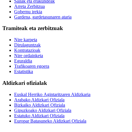
Sailak eta erakundeak
Arreta Zerbitzua
Gobernu irekia
Gardena, gardetasunaren ataria
Tramiteak eta zerbitzuak
Nire karpeta
Dirulaguntzak
Kontratazioak
Nire ordainketa
Eguraldia
Trafikoaren egoera
Estatistika
Aldizkari ofizialak
Euskal Herriko Agintaritzaren Aldizkaria
Arabako Aldizkari Ofiziala
Bizkaiko Aldizkari Ofiziala
Gipuzkoako Aldizkari Ofiziala
Estatuko Aldizkari Ofiziala
Europar Batasuneko Aldizkari Ofiziala