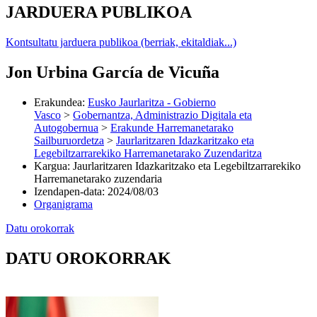
JARDUERA PUBLIKOA
Kontsultatu jarduera publikoa (berriak, ekitaldiak...)
Jon Urbina García de Vicuña
Erakundea
:
Eusko Jaurlaritza - Gobierno
Vasco
>
Gobernantza, Administrazio Digitala eta
Autogobernua
>
Erakunde Harremanetarako
Sailburuordetza
>
Jaurlaritzaren Idazkaritzako eta
Legebiltzarrarekiko Harremanetarako Zuzendaritza
Kargua
:
Jaurlaritzaren Idazkaritzako eta Legebiltzarrarekiko
Harremanetarako zuzendaria
Izendapen-data
:
2024/08/03
Organigrama
Datu orokorrak
DATU OROKORRAK