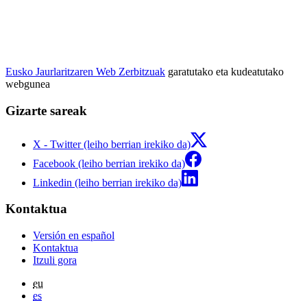
Eusko Jaurlaritzaren Web Zerbitzuak
garatutako eta kudeatutako
webgunea
Gizarte sareak
X - Twitter (leiho berrian irekiko da)
Facebook (leiho berrian irekiko da)
Linkedin (leiho berrian irekiko da)
Kontaktua
Versión en español
Kontaktua
Itzuli gora
eu
es