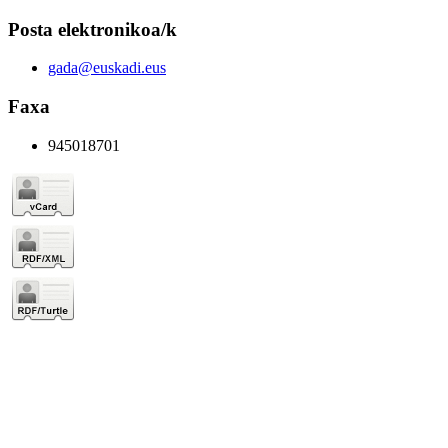
Posta elektronikoa/k
gada@euskadi.eus
Faxa
945018701