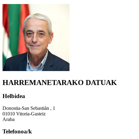
HARREMANETARAKO DATUAK
Helbidea
Donostia-San Sebastián , 1
01010 Vitoria-Gasteiz
Araba
Telefonoa/k