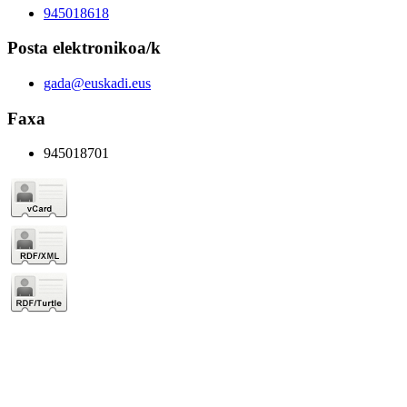
945018618
Posta elektronikoa/k
gada@euskadi.eus
Faxa
945018701