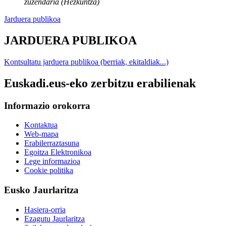
zuzendaria (Hezkuntza)
Jarduera publikoa
JARDUERA PUBLIKOA
Kontsultatu jarduera publikoa (berriak, ekitaldiak...)
Euskadi.eus-eko zerbitzu erabilienak
Informazio orokorra
Kontaktua
Web-mapa
Erabilerraztasuna
Egoitza Elektronikoa
Lege informazioa
Cookie politika
Eusko Jaurlaritza
Hasiera-orria
Ezagutu Jaurlaritza