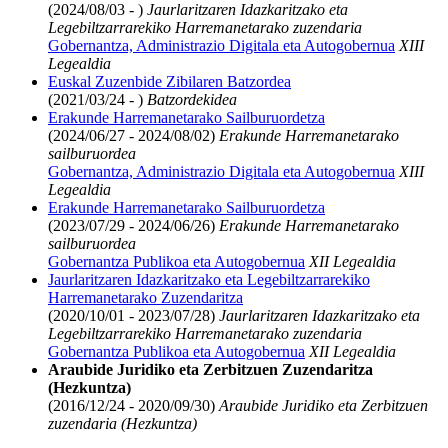
(2024/08/03 - )
Jaurlaritzaren Idazkaritzako eta
Legebiltzarrarekiko Harremanetarako zuzendaria
Gobernantza, Administrazio Digitala eta Autogobernua
XIII
Legealdia
Euskal Zuzenbide Zibilaren Batzordea
(2021/03/24 - )
Batzordekidea
Erakunde Harremanetarako Sailburuordetza
(2024/06/27 - 2024/08/02)
Erakunde Harremanetarako
sailburuordea
Gobernantza, Administrazio Digitala eta Autogobernua
XIII
Legealdia
Erakunde Harremanetarako Sailburuordetza
(2023/07/29 - 2024/06/26)
Erakunde Harremanetarako
sailburuordea
Gobernantza Publikoa eta Autogobernua
XII Legealdia
Jaurlaritzaren Idazkaritzako eta Legebiltzarrarekiko
Harremanetarako Zuzendaritza
(2020/10/01 - 2023/07/28)
Jaurlaritzaren Idazkaritzako eta
Legebiltzarrarekiko Harremanetarako zuzendaria
Gobernantza Publikoa eta Autogobernua
XII Legealdia
Araubide Juridiko eta Zerbitzuen Zuzendaritza
(Hezkuntza)
(2016/12/24 - 2020/09/30)
Araubide Juridiko eta Zerbitzuen
zuzendaria (Hezkuntza)