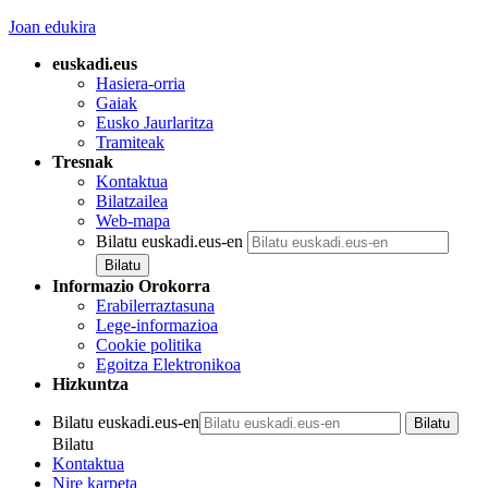
Joan edukira
euskadi.eus
Hasiera-orria
Gaiak
Eusko Jaurlaritza
Tramiteak
Tresnak
Kontaktua
Bilatzailea
Web-mapa
Bilatu euskadi.eus-en
Informazio Orokorra
Erabilerraztasuna
Lege-informazioa
Cookie politika
Egoitza Elektronikoa
Hizkuntza
Bilatu euskadi.eus-en
Bilatu
Kontaktua
Nire karpeta