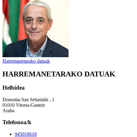
Harremanetarako datuak
HARREMANETARAKO DATUAK
Helbidea
Donostia-San Sebastián , 1
01010 Vitoria-Gasteiz
Araba
Telefonoa/k
945018618