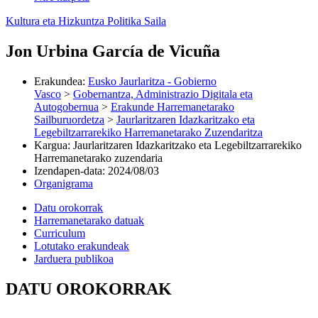
Kultura eta Hizkuntza Politika Saila
Jon Urbina García de Vicuña
Erakundea
:
Eusko Jaurlaritza - Gobierno
Vasco
>
Gobernantza, Administrazio Digitala eta
Autogobernua
>
Erakunde Harremanetarako
Sailburuordetza
>
Jaurlaritzaren Idazkaritzako eta
Legebiltzarrarekiko Harremanetarako Zuzendaritza
Kargua
:
Jaurlaritzaren Idazkaritzako eta Legebiltzarrarekiko
Harremanetarako zuzendaria
Izendapen-data
:
2024/08/03
Organigrama
Datu orokorrak
Harremanetarako datuak
Curriculum
Lotutako erakundeak
Jarduera publikoa
DATU OROKORRAK