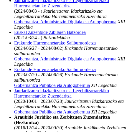
Jaurlaritzaren Idazkaritzako eta Legebiltzarrarekiko
Harremanetarako Zuzendaritza
(2024/08/03 - )
Jaurlaritzaren Idazkaritzako eta
Legebiltzarrarekiko Harremanetarako zuzendaria
Gobernantza, Administrazio Digitala eta Autogobernua
XIII
Legealdia
Euskal Zuzenbide Zibilaren Batzordea
(2021/03/24 - )
Batzordekidea
Erakunde Harremanetarako Sailburuordetza
(2024/06/27 - 2024/08/02)
Erakunde Harremanetarako
sailburuordea
Gobernantza, Administrazio Digitala eta Autogobernua
XIII
Legealdia
Erakunde Harremanetarako Sailburuordetza
(2023/07/29 - 2024/06/26)
Erakunde Harremanetarako
sailburuordea
Gobernantza Publikoa eta Autogobernua
XII Legealdia
Jaurlaritzaren Idazkaritzako eta Legebiltzarrarekiko
Harremanetarako Zuzendaritza
(2020/10/01 - 2023/07/28)
Jaurlaritzaren Idazkaritzako eta
Legebiltzarrarekiko Harremanetarako zuzendaria
Gobernantza Publikoa eta Autogobernua
XII Legealdia
Araubide Juridiko eta Zerbitzuen Zuzendaritza
(Hezkuntza)
(2016/12/24 - 2020/09/30)
Araubide Juridiko eta Zerbitzuen