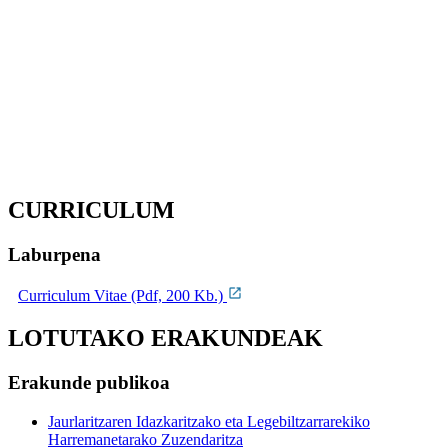
CURRICULUM
Laburpena
Curriculum Vitae (Pdf, 200 Kb.)
LOTUTAKO ERAKUNDEAK
Erakunde publikoa
Jaurlaritzaren Idazkaritzako eta Legebiltzarrarekiko
Harremanetarako Zuzendaritza