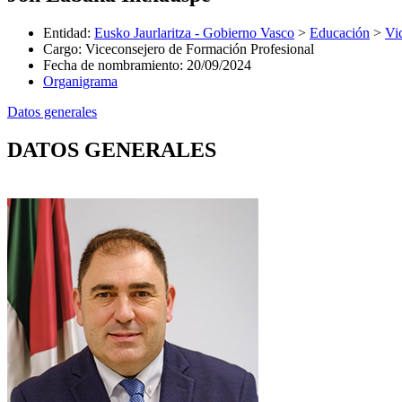
Entidad
:
Eusko Jaurlaritza - Gobierno Vasco
>
Educación
>
Vi
Cargo
:
Viceconsejero de Formación Profesional
Fecha de nombramiento
:
20/09/2024
Organigrama
Datos generales
DATOS GENERALES