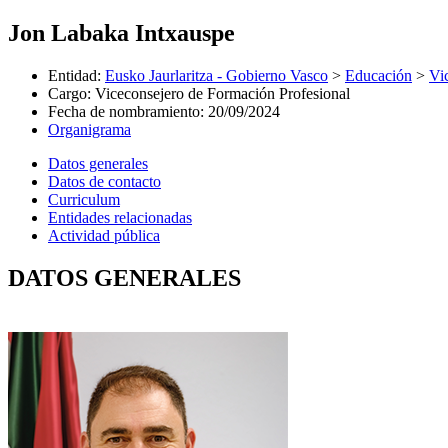
Jon Labaka Intxauspe
Entidad
:
Eusko Jaurlaritza - Gobierno Vasco
>
Educación
>
Vi
Cargo
:
Viceconsejero de Formación Profesional
Fecha de nombramiento
:
20/09/2024
Organigrama
Datos generales
Datos de contacto
Curriculum
Entidades relacionadas
Actividad pública
DATOS GENERALES