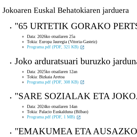
Jokoaren Euskal Behatokiaren jarduera
"65 URTETIK GORAKO PERTS
Data: 2026ko otsailaren 25a
Tokia: Europa Jauregia (Vitoria-Gasteiz)
Programa.pdf (PDF, 321 KB)
Joko arduratsuari buruzko j
Data: 2025ko otsailaren 12an
Tokia:
Bizkaia Aretoa
Programa.pdf (PDF, 308 KB)
"SARE SOZIALAK ETA JOKOA"
Data: 2024ko otsailaren 14an
Tokia: Palacio Euskalduna (Bilbao)
Programa.pdf (PDF, 1 MB)
"EMAKUMEA ETA AUSAZKO J