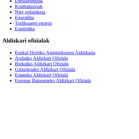
Dirulaguntzak
Kontratazioak
Nire ordainketa
Eguraldia
Trafikoaren egoera
Estatistika
Aldizkari ofizialak
Euskal Herriko Agintaritzaren Aldizkaria
Arabako Aldizkari Ofiziala
Bizkaiko Aldizkari Ofiziala
Gipuzkoako Aldizkari Ofiziala
Estatuko Aldizkari Ofiziala
Europar Batasuneko Aldizkari Ofiziala