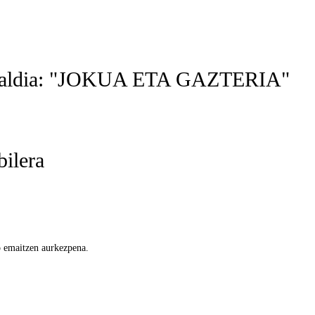
dunaldia: "JOKUA ETA GAZTERIA"
bilera
o emaitzen aurkezpena.