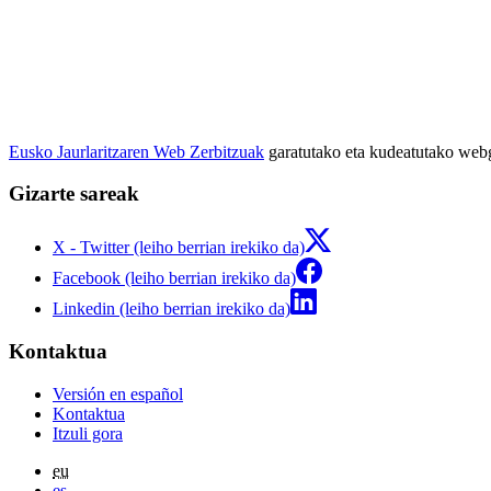
Eusko Jaurlaritzaren Web Zerbitzuak
garatutako eta kudeatutako we
Gizarte sareak
X - Twitter (leiho berrian irekiko da)
Facebook (leiho berrian irekiko da)
Linkedin (leiho berrian irekiko da)
Kontaktua
Versión en español
Kontaktua
Itzuli gora
eu
es