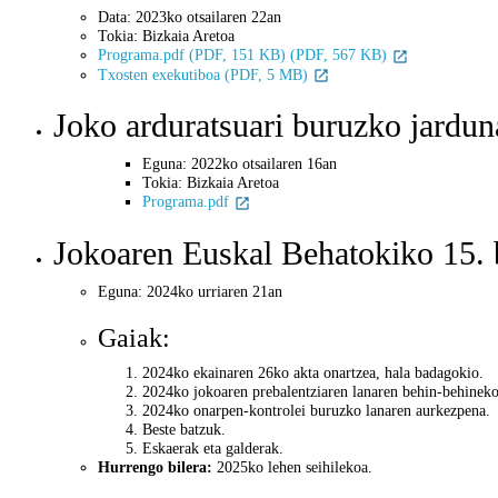
Data: 2023ko otsailaren 22an
Tokia: Bizkaia Aretoa
Programa.pdf (PDF, 151 KB) (PDF, 567 KB)
Txosten exekutiboa (PDF, 5 MB)
Joko arduratsuari buruzko jar
Eguna: 2022ko otsailaren 16an
Tokia: Bizkaia Aretoa
Programa.pdf
Jokoaren Euskal Behatokiko 15. 
Eguna: 2024ko urriaren 21an
Gaiak:
2024ko ekainaren 26ko akta onartzea, hala badagokio.
2024ko jokoaren prebalentziaren lanaren behin-behinek
2024ko onarpen-kontrolei buruzko lanaren aurkezpena.
Beste batzuk.
Eskaerak eta galderak.
Hurrengo bilera:
2025ko lehen seihilekoa.