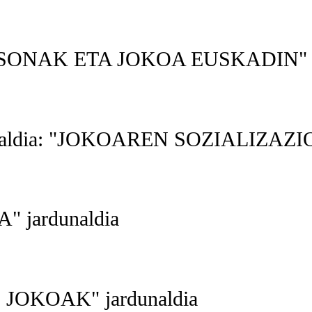
ONAK ETA JOKOA EUSKADIN" ja
ardunaldia: "JOKOAREN SOZIALIZA
 jardunaldia
OKOAK" jardunaldia