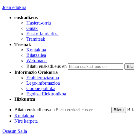
Joan edukira
euskadi.eus
Hasiera-orria
Gaiak
Eusko Jaurlaritza
Tramiteak
Tresnak
Kontaktua
Bilatzailea
Web-mapa
Bilatu euskadi.eus-en
Informazio Orokorra
Erabilerraztasuna
Lege-informazioa
Cookie politika
Egoitza Elektronikoa
Hizkuntza
Bilatu euskadi.eus-en
Bil
Kontaktua
Nire karpeta
Osasun Saila