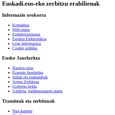
Euskadi.eus-eko zerbitzu erabilienak
Informazio orokorra
Kontaktua
Web-mapa
Erabilerraztasuna
Egoitza Elektronikoa
Lege informazioa
Cookie politika
Eusko Jaurlaritza
Hasiera-orria
Ezagutu Jaurlaritza
Sailak eta erakundeak
Arreta Zerbitzua
Gobernu irekia
Gardena, gardetasunaren ataria
Tramiteak eta zerbitzuak
Nire karpeta