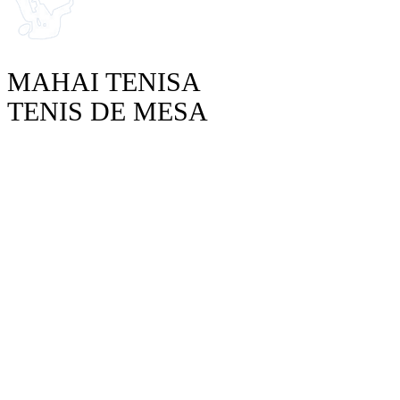
MAHAI TENISA
TENIS DE MESA