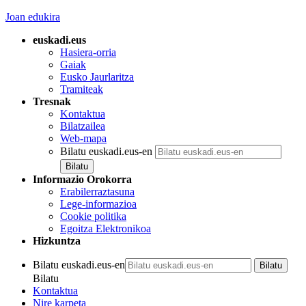
Joan edukira
euskadi.eus
Hasiera-orria
Gaiak
Eusko Jaurlaritza
Tramiteak
Tresnak
Kontaktua
Bilatzailea
Web-mapa
Bilatu euskadi.eus-en
Informazio Orokorra
Erabilerraztasuna
Lege-informazioa
Cookie politika
Egoitza Elektronikoa
Hizkuntza
Bilatu euskadi.eus-en
Bilatu
Kontaktua
Nire karpeta