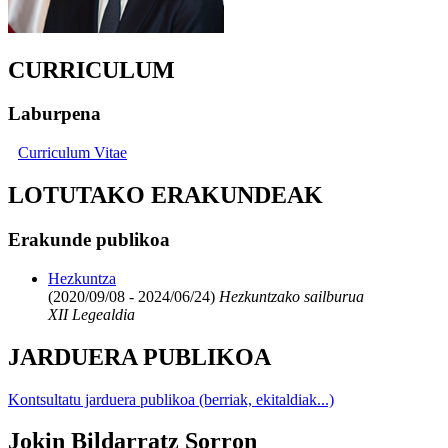
CURRICULUM
Laburpena
Curriculum Vitae
LOTUTAKO ERAKUNDEAK
Erakunde publikoa
Hezkuntza
(2020/09/08 - 2024/06/24)
Hezkuntzako sailburua
XII Legealdia
JARDUERA PUBLIKOA
Kontsultatu jarduera publikoa (berriak, ekitaldiak...)
Jokin Bildarratz Sorron