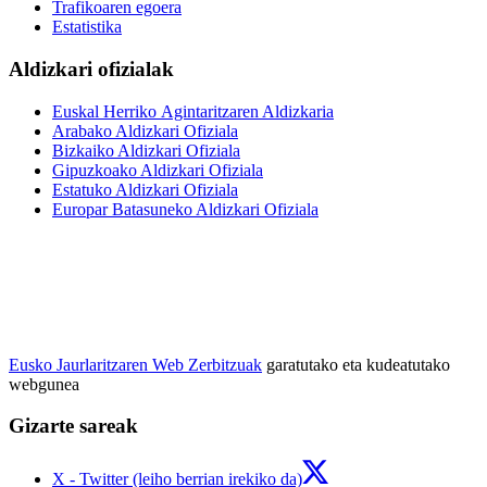
Trafikoaren egoera
Estatistika
Aldizkari ofizialak
Euskal Herriko Agintaritzaren Aldizkaria
Arabako Aldizkari Ofiziala
Bizkaiko Aldizkari Ofiziala
Gipuzkoako Aldizkari Ofiziala
Estatuko Aldizkari Ofiziala
Europar Batasuneko Aldizkari Ofiziala
Eusko Jaurlaritzaren Web Zerbitzuak
garatutako eta kudeatutako
webgunea
Gizarte sareak
X - Twitter (leiho berrian irekiko da)