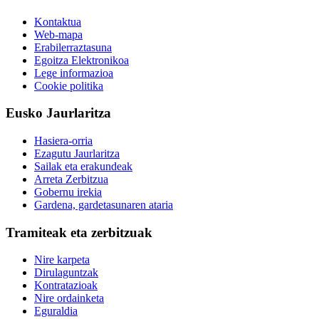
Kontaktua
Web-mapa
Erabilerraztasuna
Egoitza Elektronikoa
Lege informazioa
Cookie politika
Eusko Jaurlaritza
Hasiera-orria
Ezagutu Jaurlaritza
Sailak eta erakundeak
Arreta Zerbitzua
Gobernu irekia
Gardena, gardetasunaren ataria
Tramiteak eta zerbitzuak
Nire karpeta
Dirulaguntzak
Kontratazioak
Nire ordainketa
Eguraldia