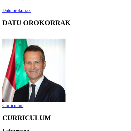
Datu orokorrak
DATU OROKORRAK
Curriculum
CURRICULUM
Laburpena