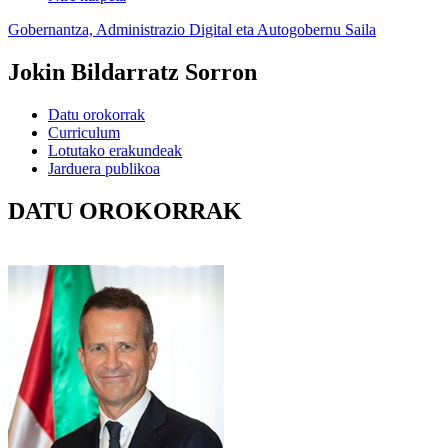
Gobernantza, Administrazio Digital eta Autogobernu Saila
Jokin Bildarratz Sorron
Datu orokorrak
Curriculum
Lotutako erakundeak
Jarduera publikoa
DATU OROKORRAK