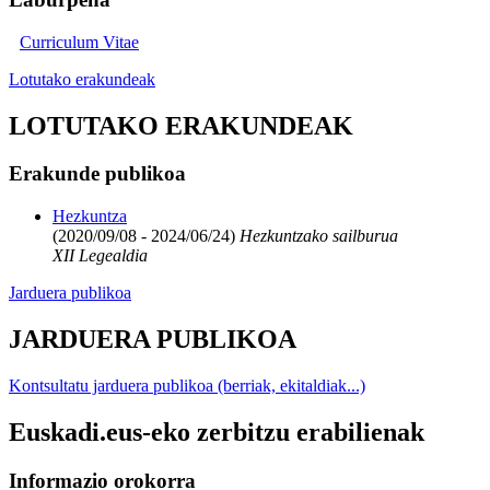
Curriculum Vitae
Lotutako erakundeak
LOTUTAKO ERAKUNDEAK
Erakunde publikoa
Hezkuntza
(2020/09/08 - 2024/06/24)
Hezkuntzako sailburua
XII Legealdia
Jarduera publikoa
JARDUERA PUBLIKOA
Kontsultatu jarduera publikoa (berriak, ekitaldiak...)
Euskadi.eus-eko zerbitzu erabilienak
Informazio orokorra