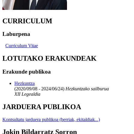
CURRICULUM
Laburpena
Curriculum Vitae
LOTUTAKO ERAKUNDEAK
Erakunde publikoa
Hezkuntza
(2020/09/08 - 2024/06/24)
Hezkuntzako sailburua
XII Legealdia
JARDUERA PUBLIKOA
Kontsultatu jarduera publikoa (berriak, ekitaldiak...)
Jokin Bildarratz Sorron