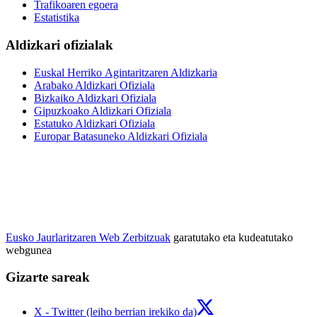
Trafikoaren egoera
Estatistika
Aldizkari ofizialak
Euskal Herriko Agintaritzaren Aldizkaria
Arabako Aldizkari Ofiziala
Bizkaiko Aldizkari Ofiziala
Gipuzkoako Aldizkari Ofiziala
Estatuko Aldizkari Ofiziala
Europar Batasuneko Aldizkari Ofiziala
Eusko Jaurlaritzaren Web Zerbitzuak
garatutako eta kudeatutako
webgunea
Gizarte sareak
X - Twitter (leiho berrian irekiko da)