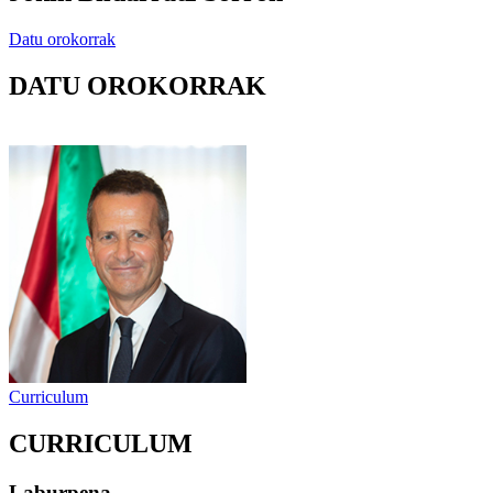
Datu orokorrak
DATU OROKORRAK
Curriculum
CURRICULUM
Laburpena