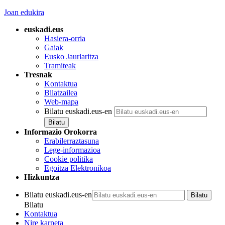
Joan edukira
euskadi.eus
Hasiera-orria
Gaiak
Eusko Jaurlaritza
Tramiteak
Tresnak
Kontaktua
Bilatzailea
Web-mapa
Bilatu euskadi.eus-en
Informazio Orokorra
Erabilerraztasuna
Lege-informazioa
Cookie politika
Egoitza Elektronikoa
Hizkuntza
Bilatu euskadi.eus-en
Bilatu
Kontaktua
Nire karpeta