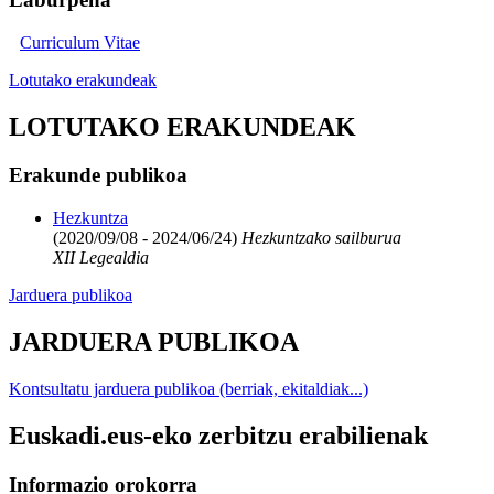
Curriculum Vitae
Lotutako erakundeak
LOTUTAKO ERAKUNDEAK
Erakunde publikoa
Hezkuntza
(2020/09/08 - 2024/06/24)
Hezkuntzako sailburua
XII Legealdia
Jarduera publikoa
JARDUERA PUBLIKOA
Kontsultatu jarduera publikoa (berriak, ekitaldiak...)
Euskadi.eus-eko zerbitzu erabilienak
Informazio orokorra