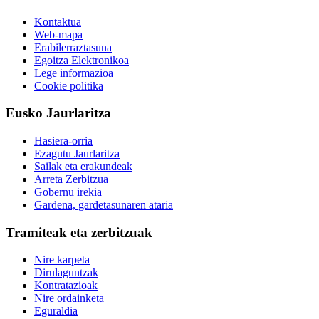
Kontaktua
Web-mapa
Erabilerraztasuna
Egoitza Elektronikoa
Lege informazioa
Cookie politika
Eusko Jaurlaritza
Hasiera-orria
Ezagutu Jaurlaritza
Sailak eta erakundeak
Arreta Zerbitzua
Gobernu irekia
Gardena, gardetasunaren ataria
Tramiteak eta zerbitzuak
Nire karpeta
Dirulaguntzak
Kontratazioak
Nire ordainketa
Eguraldia