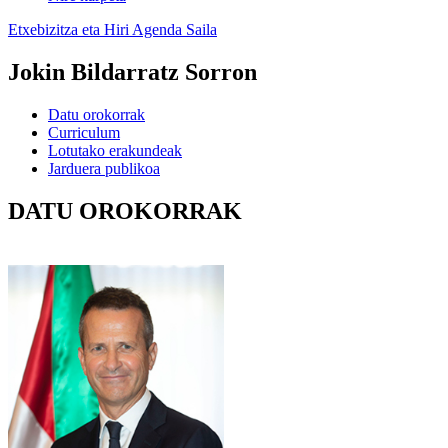
Etxebizitza eta Hiri Agenda Saila
Jokin Bildarratz Sorron
Datu orokorrak
Curriculum
Lotutako erakundeak
Jarduera publikoa
DATU OROKORRAK