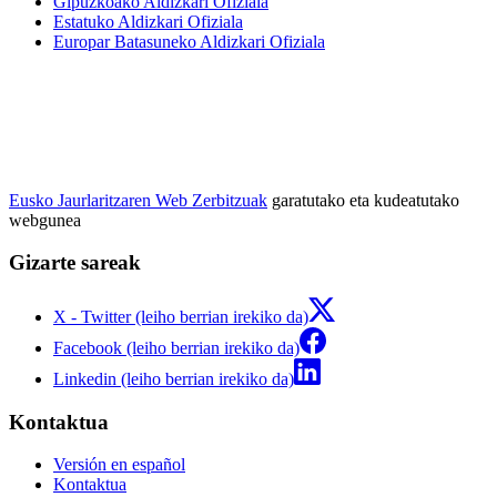
Gipuzkoako Aldizkari Ofiziala
Estatuko Aldizkari Ofiziala
Europar Batasuneko Aldizkari Ofiziala
Eusko Jaurlaritzaren Web Zerbitzuak
garatutako eta kudeatutako
webgunea
Gizarte sareak
X - Twitter (leiho berrian irekiko da)
Facebook (leiho berrian irekiko da)
Linkedin (leiho berrian irekiko da)
Kontaktua
Versión en español
Kontaktua