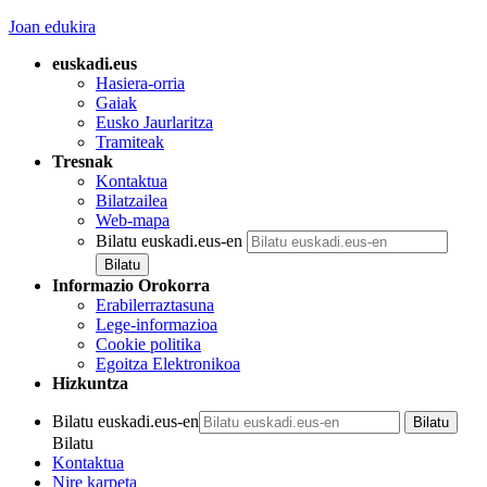
Joan edukira
euskadi.eus
Hasiera-orria
Gaiak
Eusko Jaurlaritza
Tramiteak
Tresnak
Kontaktua
Bilatzailea
Web-mapa
Bilatu euskadi.eus-en
Informazio Orokorra
Erabilerraztasuna
Lege-informazioa
Cookie politika
Egoitza Elektronikoa
Hizkuntza
Bilatu euskadi.eus-en
Bilatu
Kontaktua
Nire karpeta