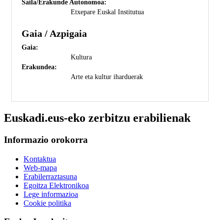
Saila/Erakunde Autonomoa:
Etxepare Euskal Institutua
Gaia / Azpigaia
Gaia:
Kultura
Erakundea:
Arte eta kultur iharduerak
Euskadi.eus-eko zerbitzu erabilienak
Informazio orokorra
Kontaktua
Web-mapa
Erabilerraztasuna
Egoitza Elektronikoa
Lege informazioa
Cookie politika