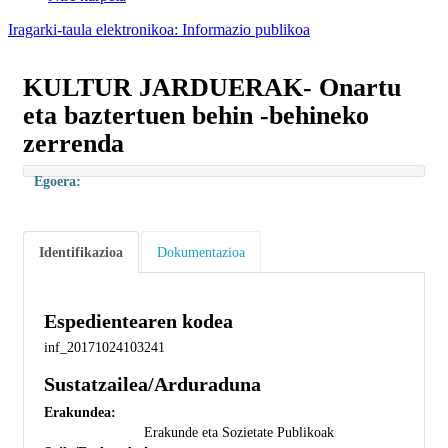
Iragarki-taula elektronikoa: Informazio publikoa
KULTUR JARDUERAK- Onartu
eta baztertuen behin -behineko
zerrenda
Egoera:
Identifikazioa
Dokumentazioa
Espedientearen kodea
inf_20171024103241
Sustatzailea/Arduraduna
Erakundea:
Erakunde eta Sozietate Publikoak