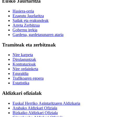
Eusko Jaurlaritza
Hasiera-orria
Ezagutu Jaurlaritza
Sailak eta erakundeak
Arreta Zerbitzua
Gobernu irekia
Gardena, gardetasunaren ataria
Tramiteak eta zerbitzuak
Nire karpeta
Dirulaguntzak
Kontratazioak
Nire ordainketa
Eguraldia
Trafikoaren egoera
Estatistika
Aldizkari ofizialak
Euskal Herriko Agintaritzaren Aldizkaria
Arabako Aldizkari Ofiziala
Bizkaiko Aldizkari Ofiziala