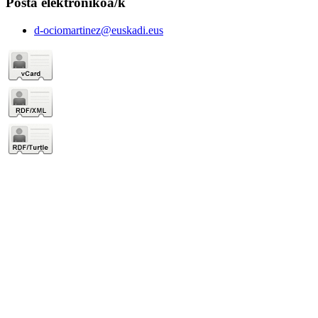
Posta elektronikoa/k
d-ociomartinez@euskadi.eus