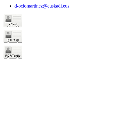
d-ociomartinez@euskadi.eus