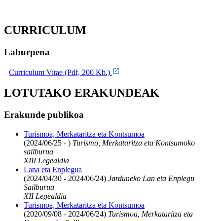
CURRICULUM
Laburpena
Curriculum Vitae (Pdf, 200 Kb.)
LOTUTAKO ERAKUNDEAK
Erakunde publikoa
Turismoa, Merkataritza eta Kontsumoa
(2024/06/25 - )
Turismo, Merkataritza eta Kontsumoko
sailburua
XIII Legealdia
Lana eta Enplegua
(2024/04/30 - 2024/06/24)
Jarduneko Lan eta Enplegu
Sailburua
XII Legealdia
Turismoa, Merkataritza eta Kontsumoa
(2020/09/08 - 2024/06/24)
Turismoa, Merkataritza eta