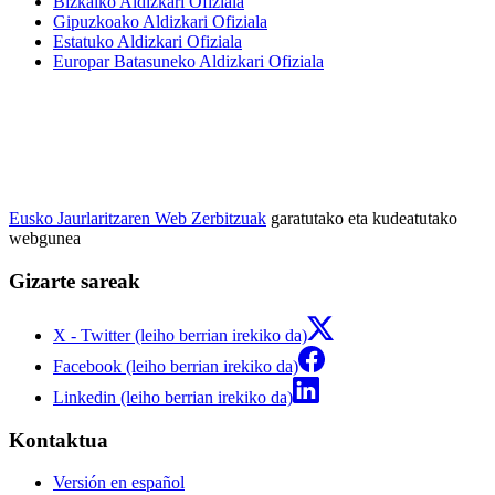
Bizkaiko Aldizkari Ofiziala
Gipuzkoako Aldizkari Ofiziala
Estatuko Aldizkari Ofiziala
Europar Batasuneko Aldizkari Ofiziala
Eusko Jaurlaritzaren Web Zerbitzuak
garatutako eta kudeatutako
webgunea
Gizarte sareak
X - Twitter (leiho berrian irekiko da)
Facebook (leiho berrian irekiko da)
Linkedin (leiho berrian irekiko da)
Kontaktua
Versión en español