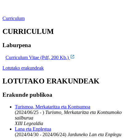
Curriculum
CURRICULUM
Laburpena
Curriculum Vitae (Pdf, 200 Kb.)
Lotutako erakundeak
LOTUTAKO ERAKUNDEAK
Erakunde publikoa
Turismoa, Merkataritza eta Kontsumoa
(2024/06/25 - )
Turismo, Merkataritza eta Kontsumoko
sailburua
XIII Legealdia
Lana eta Enplegua
(2024/04/30 - 2024/06/24)
Jarduneko Lan eta Enplegu