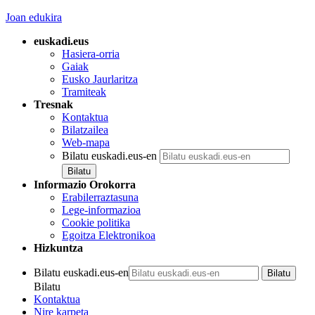
Joan edukira
euskadi.eus
Hasiera-orria
Gaiak
Eusko Jaurlaritza
Tramiteak
Tresnak
Kontaktua
Bilatzailea
Web-mapa
Bilatu euskadi.eus-en
Informazio Orokorra
Erabilerraztasuna
Lege-informazioa
Cookie politika
Egoitza Elektronikoa
Hizkuntza
Bilatu euskadi.eus-en
Bilatu
Kontaktua
Nire karpeta