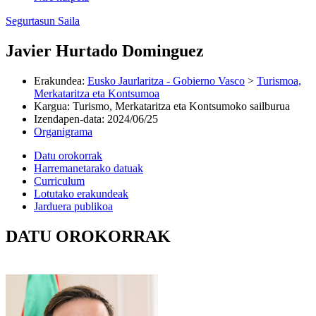
Segurtasun Saila
Javier Hurtado Dominguez
Erakundea
:
Eusko Jaurlaritza - Gobierno Vasco
>
Turismoa,
Merkataritza eta Kontsumoa
Kargua
:
Turismo, Merkataritza eta Kontsumoko sailburua
Izendapen-data
:
2024/06/25
Organigrama
Datu orokorrak
Harremanetarako datuak
Curriculum
Lotutako erakundeak
Jarduera publikoa
DATU OROKORRAK