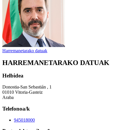
Harremanetarako datuak
HARREMANETARAKO DATUAK
Helbidea
Donostia-San Sebastián , 1
01010 Vitoria-Gasteiz
Araba
Telefonoa/k
945018000