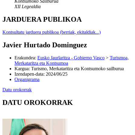
Kontsumoko Sailburua
XII Legealdia
JARDUERA PUBLIKOA
Kontsultatu jarduera publikoa (berriak, ekitaldiak...)
Javier Hurtado Dominguez
Erakundea
:
Eusko Jaurlaritza - Gobierno Vasco
>
Turismoa,
Merkataritza eta Kontsumoa
Kargua
:
Turismo, Merkataritza eta Kontsumoko sailburua
Izendapen-data
:
2024/06/25
Organigrama
Datu orokorrak
DATU OROKORRAK