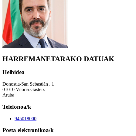
HARREMANETARAKO DATUAK
Helbidea
Donostia-San Sebastián , 1
01010 Vitoria-Gasteiz
Araba
Telefonoa/k
945018000
Posta elektronikoa/k