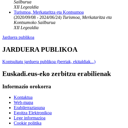
Sailburua
XII Legealdia
Turismoa, Merkataritza eta Kontsumoa
(2020/09/08 - 2024/06/24)
Turismoa, Merkataritza eta
Kontsumoko Sailburua
XII Legealdia
Jarduera publikoa
JARDUERA PUBLIKOA
Kontsultatu jarduera publikoa (berriak, ekitaldiak...)
Euskadi.eus-eko zerbitzu erabilienak
Informazio orokorra
Kontaktua
Web-mapa
Erabilerraztasuna
Egoitza Elektronikoa
Lege informazioa
Cookie politika