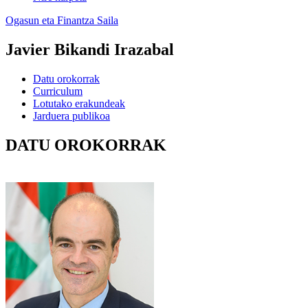
Ogasun eta Finantza Saila
Javier Bikandi Irazabal
Datu orokorrak
Curriculum
Lotutako erakundeak
Jarduera publikoa
DATU OROKORRAK