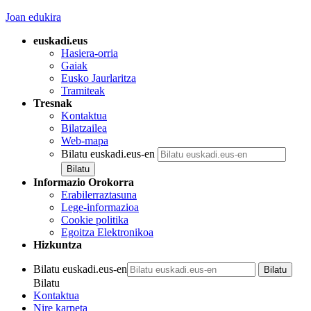
Joan edukira
euskadi.eus
Hasiera-orria
Gaiak
Eusko Jaurlaritza
Tramiteak
Tresnak
Kontaktua
Bilatzailea
Web-mapa
Bilatu euskadi.eus-en
Informazio Orokorra
Erabilerraztasuna
Lege-informazioa
Cookie politika
Egoitza Elektronikoa
Hizkuntza
Bilatu euskadi.eus-en
Bilatu
Kontaktua
Nire karpeta