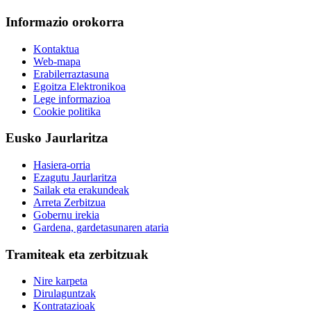
Informazio orokorra
Kontaktua
Web-mapa
Erabilerraztasuna
Egoitza Elektronikoa
Lege informazioa
Cookie politika
Eusko Jaurlaritza
Hasiera-orria
Ezagutu Jaurlaritza
Sailak eta erakundeak
Arreta Zerbitzua
Gobernu irekia
Gardena, gardetasunaren ataria
Tramiteak eta zerbitzuak
Nire karpeta
Dirulaguntzak
Kontratazioak