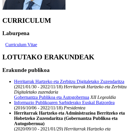
CURRICULUM
Laburpena
Curriculum Vitae
LOTUTAKO ERAKUNDEAK
Erakunde publikoa
Herritarrak Hartzeko eta Zerbitzu Digitaletako Zuzendaritza
(2021/01/30 - 2022/11/18)
Herritarrak Hartzeko eta Zerbitzu
Digitaletako zuzendaria
Gobernantza Publikoa eta Autogobernua
XII Legealdia
Informazio Publikoaren Sarbiderako Euskal Batzordea
(2016/10/06 - 2022/11/18)
Presidentea
Herritarrak Hartzeko eta Administrazioa Berritzeko eta
Hobetzeko Zuzendaritza (Gobernantza Publikoa eta
Autogobernua)
(2020/09/10 - 2021/01/29)
Herritarrak Hartzeko eta