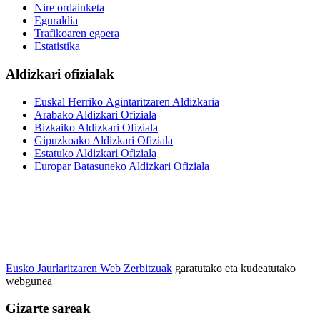
Nire ordainketa
Eguraldia
Trafikoaren egoera
Estatistika
Aldizkari ofizialak
Euskal Herriko Agintaritzaren Aldizkaria
Arabako Aldizkari Ofiziala
Bizkaiko Aldizkari Ofiziala
Gipuzkoako Aldizkari Ofiziala
Estatuko Aldizkari Ofiziala
Europar Batasuneko Aldizkari Ofiziala
Eusko Jaurlaritzaren Web Zerbitzuak
garatutako eta kudeatutako
webgunea
Gizarte sareak