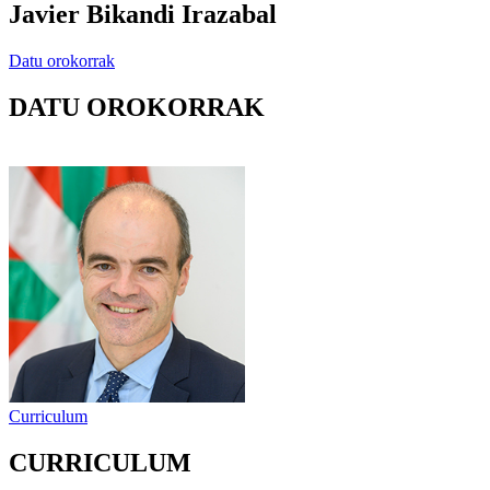
Javier Bikandi Irazabal
Datu orokorrak
DATU OROKORRAK
Curriculum
CURRICULUM