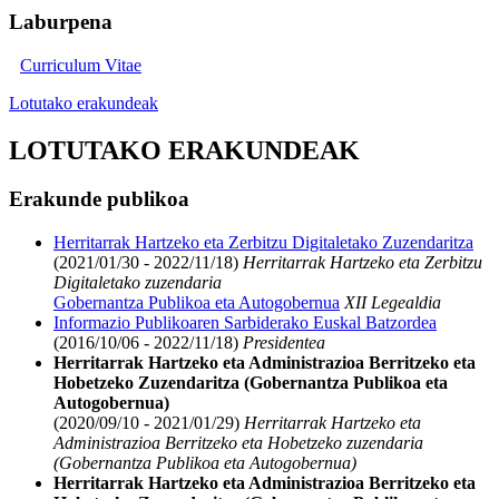
Laburpena
Curriculum Vitae
Lotutako erakundeak
LOTUTAKO ERAKUNDEAK
Erakunde publikoa
Herritarrak Hartzeko eta Zerbitzu Digitaletako Zuzendaritza
(2021/01/30 - 2022/11/18)
Herritarrak Hartzeko eta Zerbitzu
Digitaletako zuzendaria
Gobernantza Publikoa eta Autogobernua
XII Legealdia
Informazio Publikoaren Sarbiderako Euskal Batzordea
(2016/10/06 - 2022/11/18)
Presidentea
Herritarrak Hartzeko eta Administrazioa Berritzeko eta
Hobetzeko Zuzendaritza (Gobernantza Publikoa eta
Autogobernua)
(2020/09/10 - 2021/01/29)
Herritarrak Hartzeko eta
Administrazioa Berritzeko eta Hobetzeko zuzendaria
(Gobernantza Publikoa eta Autogobernua)
Herritarrak Hartzeko eta Administrazioa Berritzeko eta