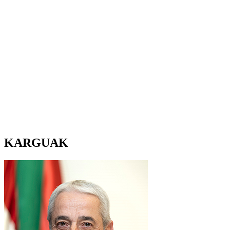
KARGUAK