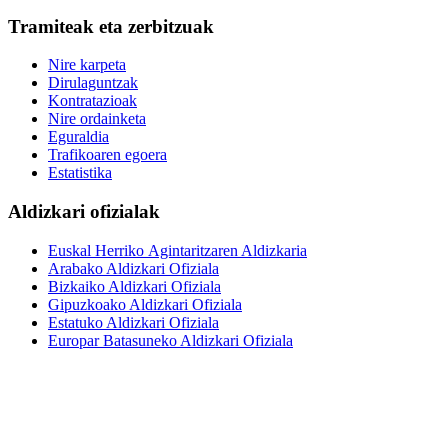
Tramiteak eta zerbitzuak
Nire karpeta
Dirulaguntzak
Kontratazioak
Nire ordainketa
Eguraldia
Trafikoaren egoera
Estatistika
Aldizkari ofizialak
Euskal Herriko Agintaritzaren Aldizkaria
Arabako Aldizkari Ofiziala
Bizkaiko Aldizkari Ofiziala
Gipuzkoako Aldizkari Ofiziala
Estatuko Aldizkari Ofiziala
Europar Batasuneko Aldizkari Ofiziala