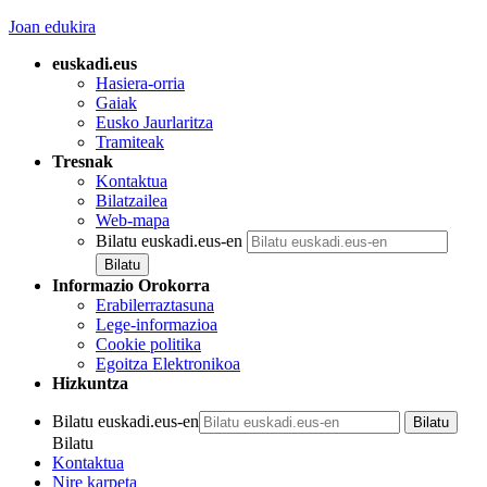
Joan edukira
euskadi.eus
Hasiera-orria
Gaiak
Eusko Jaurlaritza
Tramiteak
Tresnak
Kontaktua
Bilatzailea
Web-mapa
Bilatu euskadi.eus-en
Informazio Orokorra
Erabilerraztasuna
Lege-informazioa
Cookie politika
Egoitza Elektronikoa
Hizkuntza
Bilatu euskadi.eus-en
Bilatu
Kontaktua
Nire karpeta