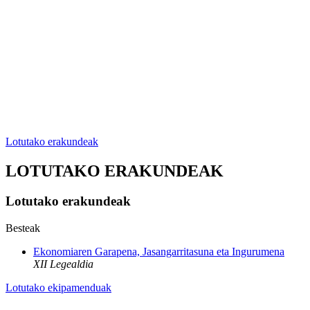
Lotutako erakundeak
LOTUTAKO ERAKUNDEAK
Lotutako erakundeak
Besteak
Ekonomiaren Garapena, Jasangarritasuna eta Ingurumena
XII Legealdia
Lotutako ekipamenduak