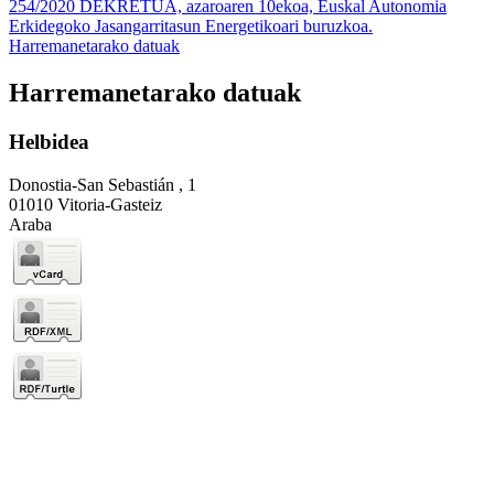
254/2020 DEKRETUA, azaroaren 10ekoa, Euskal Autonomia
Erkidegoko Jasangarritasun Energetikoari buruzkoa.
Harremanetarako datuak
Harremanetarako datuak
Helbidea
Donostia-San Sebastián , 1
01010 Vitoria-Gasteiz
Araba