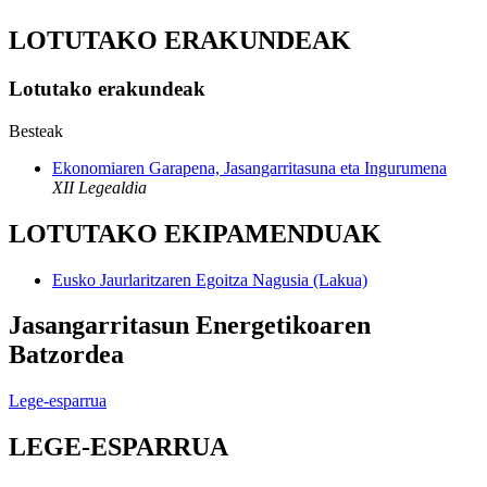
LOTUTAKO ERAKUNDEAK
Lotutako erakundeak
Besteak
Ekonomiaren Garapena, Jasangarritasuna eta Ingurumena
XII Legealdia
LOTUTAKO EKIPAMENDUAK
Eusko Jaurlaritzaren Egoitza Nagusia (Lakua)
Jasangarritasun Energetikoaren
Batzordea
Lege-esparrua
LEGE-ESPARRUA