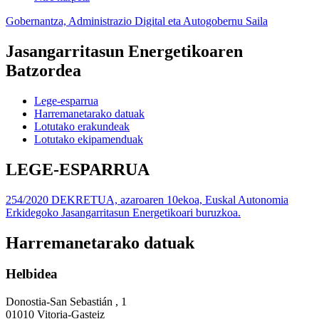
Gobernantza, Administrazio Digital eta Autogobernu Saila
Jasangarritasun Energetikoaren
Batzordea
Lege-esparrua
Harremanetarako datuak
Lotutako erakundeak
Lotutako ekipamenduak
LEGE-ESPARRUA
254/2020 DEKRETUA, azaroaren 10ekoa, Euskal Autonomia
Erkidegoko Jasangarritasun Energetikoari buruzkoa.
Harremanetarako datuak
Helbidea
Donostia-San Sebastián , 1
01010 Vitoria-Gasteiz