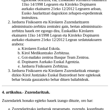
11ko 14/1998 Legearen eta Kiroleko Dopinaren
aurkako ekainaren 21eko 12/2012 Legearen arloan,
Eusko Jaurlaritzari dagozkion zehapen-espedienteak
instruitzea.
Jarduera Fisikoaren eta Kirolaren Zuzendaritzaren
administrazio-zerbitzu zentralez gain, bertan administrazio-
zerbitzu hauek ere egongo dira, Euskadiko Kirolaren
ekainaren 11ko 14/1998 Legean eta Kiroleko Dopinaren
aurkako ekainaren 21eko 12/2012 Legean xedatutakoaren
arabera:
Kirolaren Euskal Eskola.
Kirol Medikuntzako Zerbitzua.
Goi-mailako zentroa Basque Team Zentroa.
Dopinaren Aurkako Euskal Agentzia.
Jarduera Fisikoaren Zerbitzua.
Jarduera Fisikoaren eta Kirolaren Zuzendaritzak emango
dizkio Kirol Justiziako Euskal Batzordeari bere egitekoak
behar bezala gauzatzeko behar dituen baliabideak.
4. artikulua.- Zuzendaritzak.
Zuzendariek honako egiteko hauek izango dituzte, oro har:
Zuzendaritzako jarduerak programatu, zuzendu, koordinatu