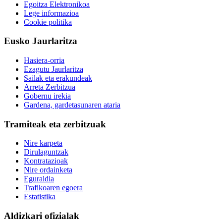
Egoitza Elektronikoa
Lege informazioa
Cookie politika
Eusko Jaurlaritza
Hasiera-orria
Ezagutu Jaurlaritza
Sailak eta erakundeak
Arreta Zerbitzua
Gobernu irekia
Gardena, gardetasunaren ataria
Tramiteak eta zerbitzuak
Nire karpeta
Dirulaguntzak
Kontratazioak
Nire ordainketa
Eguraldia
Trafikoaren egoera
Estatistika
Aldizkari ofizialak