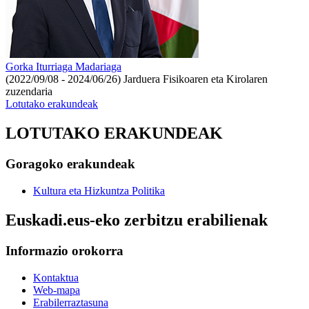
Gorka Iturriaga Madariaga
(2022/09/08 - 2024/06/26)
Jarduera Fisikoaren eta Kirolaren
zuzendaria
Lotutako erakundeak
LOTUTAKO ERAKUNDEAK
Goragoko erakundeak
Kultura eta Hizkuntza Politika
Euskadi.eus-eko zerbitzu erabilienak
Informazio orokorra
Kontaktua
Web-mapa
Erabilerraztasuna