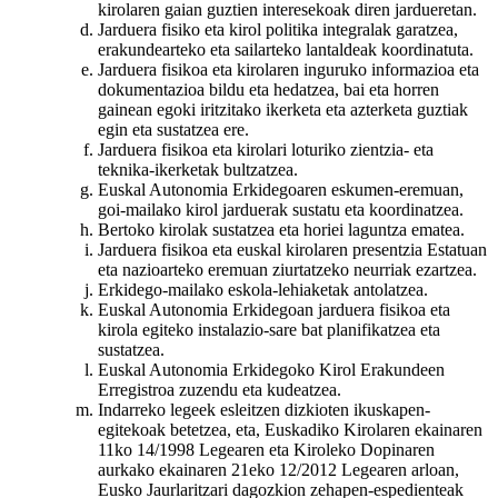
kirolaren gaian guztien interesekoak diren jardueretan.
Jarduera fisiko eta kirol politika integralak garatzea,
erakundearteko eta sailarteko lantaldeak koordinatuta.
Jarduera fisikoa eta kirolaren inguruko informazioa eta
dokumentazioa bildu eta hedatzea, bai eta horren
gainean egoki iritzitako ikerketa eta azterketa guztiak
egin eta sustatzea ere.
Jarduera fisikoa eta kirolari loturiko zientzia- eta
teknika-ikerketak bultzatzea.
Euskal Autonomia Erkidegoaren eskumen-eremuan,
goi-mailako kirol jarduerak sustatu eta koordinatzea.
Bertoko kirolak sustatzea eta horiei laguntza ematea.
Jarduera fisikoa eta euskal kirolaren presentzia Estatuan
eta nazioarteko eremuan ziurtatzeko neurriak ezartzea.
Erkidego-mailako eskola-lehiaketak antolatzea.
Euskal Autonomia Erkidegoan jarduera fisikoa eta
kirola egiteko instalazio-sare bat planifikatzea eta
sustatzea.
Euskal Autonomia Erkidegoko Kirol Erakundeen
Erregistroa zuzendu eta kudeatzea.
Indarreko legeek esleitzen dizkioten ikuskapen-
egitekoak betetzea, eta, Euskadiko Kirolaren ekainaren
11ko 14/1998 Legearen eta Kiroleko Dopinaren
aurkako ekainaren 21eko 12/2012 Legearen arloan,
Eusko Jaurlaritzari dagozkion zehapen-espedienteak