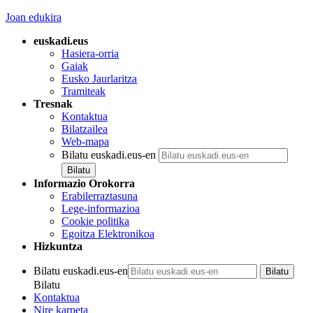
Joan edukira
euskadi.eus
Hasiera-orria
Gaiak
Eusko Jaurlaritza
Tramiteak
Tresnak
Kontaktua
Bilatzailea
Web-mapa
Bilatu euskadi.eus-en
Informazio Orokorra
Erabilerraztasuna
Lege-informazioa
Cookie politika
Egoitza Elektronikoa
Hizkuntza
Bilatu euskadi.eus-en
Bilatu
Kontaktua
Nire karpeta