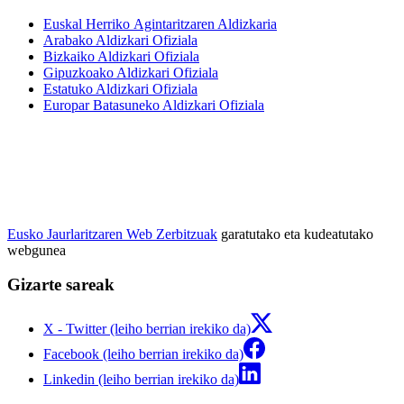
Euskal Herriko Agintaritzaren Aldizkaria
Arabako Aldizkari Ofiziala
Bizkaiko Aldizkari Ofiziala
Gipuzkoako Aldizkari Ofiziala
Estatuko Aldizkari Ofiziala
Europar Batasuneko Aldizkari Ofiziala
Eusko Jaurlaritzaren Web Zerbitzuak
garatutako eta kudeatutako
webgunea
Gizarte sareak
X - Twitter (leiho berrian irekiko da)
Facebook (leiho berrian irekiko da)
Linkedin (leiho berrian irekiko da)