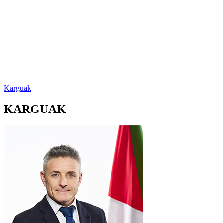
Karguak
KARGUAK