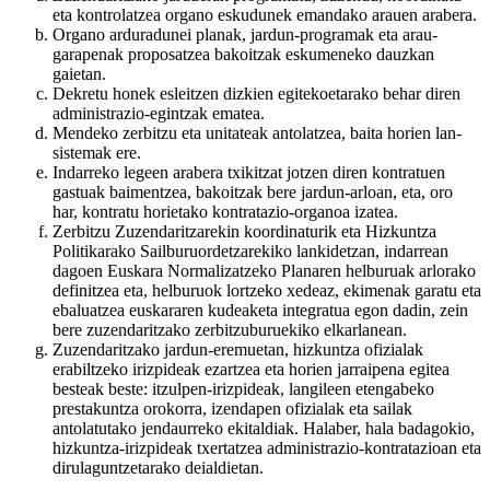
eta kontrolatzea organo eskudunek emandako arauen arabera.
Organo arduradunei planak, jardun-programak eta arau-
garapenak proposatzea bakoitzak eskumeneko dauzkan
gaietan.
Dekretu honek esleitzen dizkien egitekoetarako behar diren
administrazio-egintzak ematea.
Mendeko zerbitzu eta unitateak antolatzea, baita horien lan-
sistemak ere.
Indarreko legeen arabera txikitzat jotzen diren kontratuen
gastuak baimentzea, bakoitzak bere jardun-arloan, eta, oro
har, kontratu horietako kontratazio-organoa izatea.
Zerbitzu Zuzendaritzarekin koordinaturik eta Hizkuntza
Politikarako Sailburuordetzarekiko lankidetzan, indarrean
dagoen Euskara Normalizatzeko Planaren helburuak arlorako
definitzea eta, helburuok lortzeko xedeaz, ekimenak garatu eta
ebaluatzea euskararen kudeaketa integratua egon dadin, zein
bere zuzendaritzako zerbitzuburuekiko elkarlanean.
Zuzendaritzako jardun-eremuetan, hizkuntza ofizialak
erabiltzeko irizpideak ezartzea eta horien jarraipena egitea
besteak beste: itzulpen-irizpideak, langileen etengabeko
prestakuntza orokorra, izendapen ofizialak eta sailak
antolatutako jendaurreko ekitaldiak. Halaber, hala badagokio,
hizkuntza-irizpideak txertatzea administrazio-kontratazioan eta
dirulaguntzetarako deialdietan.