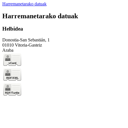
Harremanetarako datuak
Harremanetarako datuak
Helbidea
Donostia-San Sebastián, 1
01010 Vitoria-Gasteiz
Araba