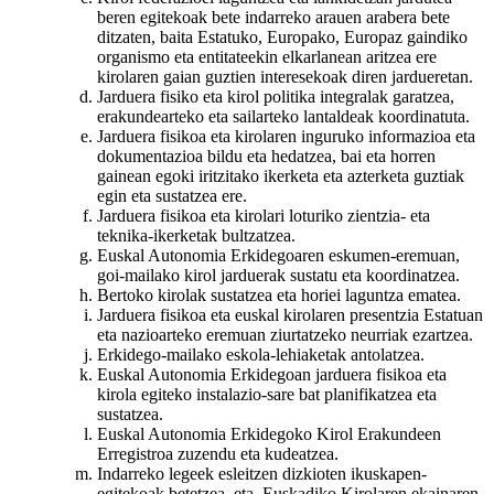
beren egitekoak bete indarreko arauen arabera bete
ditzaten, baita Estatuko, Europako, Europaz gaindiko
organismo eta entitateekin elkarlanean aritzea ere
kirolaren gaian guztien interesekoak diren jardueretan.
Jarduera fisiko eta kirol politika integralak garatzea,
erakundearteko eta sailarteko lantaldeak koordinatuta.
Jarduera fisikoa eta kirolaren inguruko informazioa eta
dokumentazioa bildu eta hedatzea, bai eta horren
gainean egoki iritzitako ikerketa eta azterketa guztiak
egin eta sustatzea ere.
Jarduera fisikoa eta kirolari loturiko zientzia- eta
teknika-ikerketak bultzatzea.
Euskal Autonomia Erkidegoaren eskumen-eremuan,
goi-mailako kirol jarduerak sustatu eta koordinatzea.
Bertoko kirolak sustatzea eta horiei laguntza ematea.
Jarduera fisikoa eta euskal kirolaren presentzia Estatuan
eta nazioarteko eremuan ziurtatzeko neurriak ezartzea.
Erkidego-mailako eskola-lehiaketak antolatzea.
Euskal Autonomia Erkidegoan jarduera fisikoa eta
kirola egiteko instalazio-sare bat planifikatzea eta
sustatzea.
Euskal Autonomia Erkidegoko Kirol Erakundeen
Erregistroa zuzendu eta kudeatzea.
Indarreko legeek esleitzen dizkioten ikuskapen-
egitekoak betetzea, eta, Euskadiko Kirolaren ekainaren