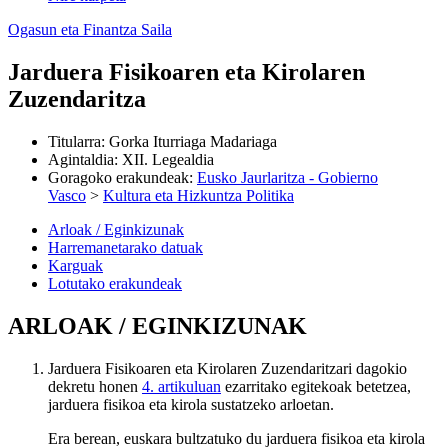
Ogasun eta Finantza Saila
Jarduera Fisikoaren eta Kirolaren
Zuzendaritza
Titularra
:
Gorka Iturriaga Madariaga
Agintaldia
:
XII. Legealdia
Goragoko erakundeak
:
Eusko Jaurlaritza - Gobierno
Vasco
>
Kultura eta Hizkuntza Politika
Arloak / Eginkizunak
Harremanetarako datuak
Karguak
Lotutako erakundeak
ARLOAK / EGINKIZUNAK
Jarduera Fisikoaren eta Kirolaren Zuzendaritzari dagokio
dekretu honen
4. artikuluan
ezarritako egitekoak betetzea,
jarduera fisikoa eta kirola sustatzeko arloetan.
Era berean, euskara bultzatuko du jarduera fisikoa eta kirola