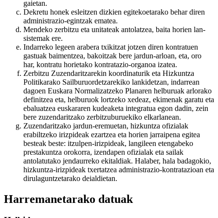
gaietan.
Dekretu honek esleitzen dizkien egitekoetarako behar diren
administrazio-egintzak ematea.
Mendeko zerbitzu eta unitateak antolatzea, baita horien lan-
sistemak ere.
Indarreko legeen arabera txikitzat jotzen diren kontratuen
gastuak baimentzea, bakoitzak bere jardun-arloan, eta, oro
har, kontratu horietako kontratazio-organoa izatea.
Zerbitzu Zuzendaritzarekin koordinaturik eta Hizkuntza
Politikarako Sailburuordetzarekiko lankidetzan, indarrean
dagoen Euskara Normalizatzeko Planaren helburuak arlorako
definitzea eta, helburuok lortzeko xedeaz, ekimenak garatu eta
ebaluatzea euskararen kudeaketa integratua egon dadin, zein
bere zuzendaritzako zerbitzuburuekiko elkarlanean.
Zuzendaritzako jardun-eremuetan, hizkuntza ofizialak
erabiltzeko irizpideak ezartzea eta horien jarraipena egitea
besteak beste: itzulpen-irizpideak, langileen etengabeko
prestakuntza orokorra, izendapen ofizialak eta sailak
antolatutako jendaurreko ekitaldiak. Halaber, hala badagokio,
hizkuntza-irizpideak txertatzea administrazio-kontratazioan eta
dirulaguntzetarako deialdietan.
Harremanetarako datuak