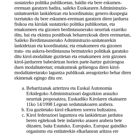
sustatzeko politika publikoetan, baldin eta bere eskumen-
eremuan garatzen badira, saileko Euskararen Administrazio-
unitatearekin lankidetzan eta koordinatuta; genero-ikuspegia
txertatuko du bere eskumen-eremuan garatzen diren jarduera
fisikoa eta kirolak sustatzeko politika publikoetan, eta
emakumeen eta gizonen berdintasunerako neurriak ezarriko
ditu, bai eta ekintza positiboak beharrezkoak diren eremuetan,
Saileko Berdintasunerako Administrazio-unitatearekin
lankidetzan eta koordinatuta; eta emakumeen eta gizonen
tratu- eta aukera-berdintasuna bermatzeko politikak garatuko
ditu kirol-modalitate guztietan eta emakumeen zein gizonen
kirol-jardueren babesletzan horien parte-hartze gutxiengoa
duen modalitateetan; emakumeak gehiengoa diren kirol-
modalitateetarako laguntza publikoak areagotzeko behar diren
ekimenak egingo ditu ere.
Beharrizanak aztertzea eta Euskal Autonomia
Erkidegoko Administrazioari dagozkion arauzko
neurriak proposatzea, Euskadiko Kirolaren ekainaren
11ko 14/1998 Legean xedatutakoaren arabera.
Era guztietako kirol elkarteen sorrera bultzatzea.
Kirol federazioei laguntzea eta lankidetzan jardutea
beren egitekoak bete indarreko arauen arabera bete
ditzaten, baita Estatuko, Europako, Europaz gaindiko
organismo eta entitateekin elkarlanean aritzea ere