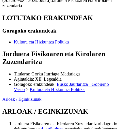
(2022/09/08 - 2024/06/26)
Jarduera Fisikoaren eta Kirolaren
zuzendaria
LOTUTAKO ERAKUNDEAK
Goragoko erakundeak
Kultura eta Hizkuntza Politika
Jarduera Fisikoaren eta Kirolaren
Zuzendaritza
Titularra
:
Gorka Iturriaga Madariaga
Agintaldia
:
XII. Legealdia
Goragoko erakundeak
:
Eusko Jaurlaritza - Gobierno
Vasco
>
Kultura eta Hizkuntza Politika
Arloak / Eginkizunak
ARLOAK / EGINKIZUNAK
Jarduera Fisikoaren eta Kirolaren Zuzendaritzari dagokio
dekretu honen
4. artikuluan
ezarritako egitekoak betetzea,