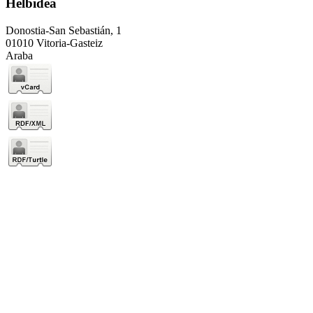
Helbidea
Donostia-San Sebastián, 1
01010 Vitoria-Gasteiz
Araba