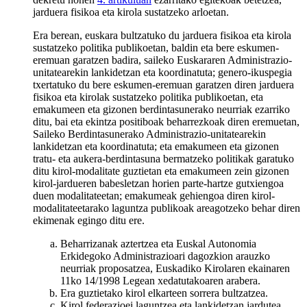
jarduera fisikoa eta kirola sustatzeko arloetan.
Era berean, euskara bultzatuko du jarduera fisikoa eta kirola
sustatzeko politika publikoetan, baldin eta bere eskumen-
eremuan garatzen badira, saileko Euskararen Administrazio-
unitatearekin lankidetzan eta koordinatuta; genero-ikuspegia
txertatuko du bere eskumen-eremuan garatzen diren jarduera
fisikoa eta kirolak sustatzeko politika publikoetan, eta
emakumeen eta gizonen berdintasunerako neurriak ezarriko
ditu, bai eta ekintza positiboak beharrezkoak diren eremuetan,
Saileko Berdintasunerako Administrazio-unitatearekin
lankidetzan eta koordinatuta; eta emakumeen eta gizonen
tratu- eta aukera-berdintasuna bermatzeko politikak garatuko
ditu kirol-modalitate guztietan eta emakumeen zein gizonen
kirol-jardueren babesletzan horien parte-hartze gutxiengoa
duen modalitateetan; emakumeak gehiengoa diren kirol-
modalitateetarako laguntza publikoak areagotzeko behar diren
ekimenak egingo ditu ere.
Beharrizanak aztertzea eta Euskal Autonomia
Erkidegoko Administrazioari dagozkion arauzko
neurriak proposatzea, Euskadiko Kirolaren ekainaren
11ko 14/1998 Legean xedatutakoaren arabera.
Era guztietako kirol elkarteen sorrera bultzatzea.
Kirol federazioei laguntzea eta lankidetzan jardutea