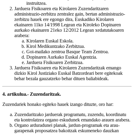
instruitzea.
Jarduera Fisikoaren eta Kirolaren Zuzendaritzaren
administrazio-zerbitzu zentralez gain, bertan administrazio-
zerbitzu hauek ere egongo dira, Euskadiko Kirolaren
ekainaren 11ko 14/1998 Legean eta Kiroleko Dopinaren
aurkako ekainaren 21eko 12/2012 Legean xedatutakoaren
arabera:
Kirolaren Euskal Eskola.
Kirol Medikuntzako Zerbitzua.
Goi-mailako zentroa Basque Team Zentroa.
Dopinaren Aurkako Euskal Agentzia.
Jarduera Fisikoaren Zerbitzua.
Jarduera Fisikoaren eta Kirolaren Zuzendaritzak emango
dizkio Kirol Justiziako Euskal Batzordeari bere egitekoak
behar bezala gauzatzeko behar dituen baliabideak.
4. artikulua.- Zuzendaritzak.
Zuzendariek honako egiteko hauek izango dituzte, oro har:
Zuzendaritzako jarduerak programatu, zuzendu, koordinatu
eta kontrolatzea organo eskudunek emandako arauen arabera.
Organo arduradunei planak, jardun-programak eta arau-
garapenak proposatzea bakoitzak eskumeneko dauzkan