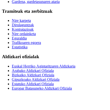
Gardena, gardetasunaren ataria
Tramiteak eta zerbitzuak
Nire karpeta
Dirulaguntzak
Kontratazioak
Nire ordainketa
Eguraldia
Trafikoaren egoera
Estatistika
Aldizkari ofizialak
Euskal Herriko Agintaritzaren Aldizkaria
Arabako Aldizkari Ofiziala
Bizkaiko Aldizkari Ofiziala
Gipuzkoako Aldizkari Ofiziala
Estatuko Aldizkari Ofiziala
Europar Batasuneko Aldizkari Ofiziala