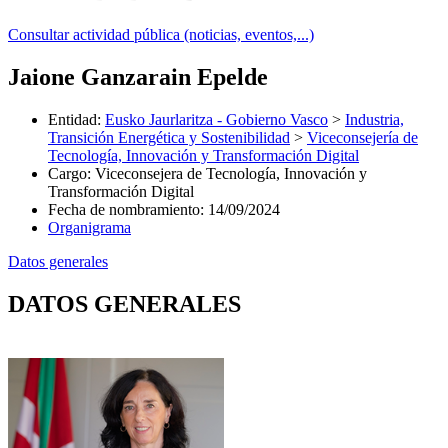
Consultar actividad pública (noticias, eventos,...)
Jaione Ganzarain Epelde
Entidad
:
Eusko Jaurlaritza - Gobierno Vasco
>
Industria,
Transición Energética y Sostenibilidad
>
Viceconsejería de
Tecnología, Innovación y Transformación Digital
Cargo
:
Viceconsejera de Tecnología, Innovación y
Transformación Digital
Fecha de nombramiento
:
14/09/2024
Organigrama
Datos generales
DATOS GENERALES