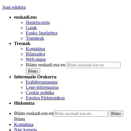
Joan edukira
euskadi.eus
Hasiera-orria
Gaiak
Eusko Jaurlaritza
Tramiteak
Tresnak
Kontaktua
Bilatzailea
Web-mapa
Bilatu euskadi.eus-en
Informazio Orokorra
Erabilerraztasuna
Lege-informazioa
Cookie politika
Egoitza Elektronikoa
Hizkuntza
Bilatu euskadi.eus-en
Bilatu
Kontaktua
Nire karpeta