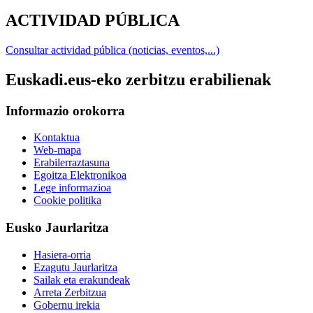
ACTIVIDAD PÚBLICA
Consultar actividad pública (noticias, eventos,...)
Euskadi.eus-eko zerbitzu erabilienak
Informazio orokorra
Kontaktua
Web-mapa
Erabilerraztasuna
Egoitza Elektronikoa
Lege informazioa
Cookie politika
Eusko Jaurlaritza
Hasiera-orria
Ezagutu Jaurlaritza
Sailak eta erakundeak
Arreta Zerbitzua
Gobernu irekia