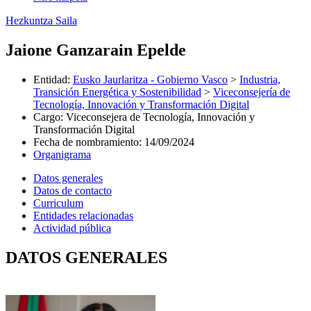
Hezkuntza Saila
Jaione Ganzarain Epelde
Entidad
:
Eusko Jaurlaritza - Gobierno Vasco
>
Industria,
Transición Energética y Sostenibilidad
>
Viceconsejería de
Tecnología, Innovación y Transformación Digital
Cargo
:
Viceconsejera de Tecnología, Innovación y
Transformación Digital
Fecha de nombramiento
:
14/09/2024
Organigrama
Datos generales
Datos de contacto
Curriculum
Entidades relacionadas
Actividad pública
DATOS GENERALES