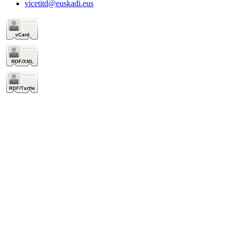
vicetitd@euskadi.eus