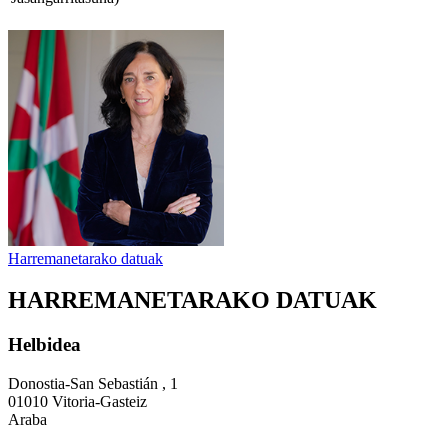
Harremanetarako datuak
HARREMANETARAKO DATUAK
Helbidea
Donostia-San Sebastián , 1
01010 Vitoria-Gasteiz
Araba