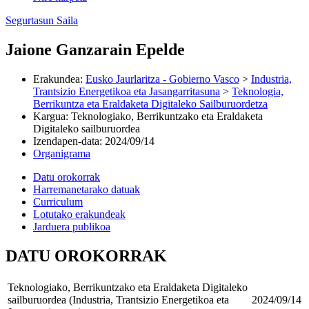
Segurtasun Saila
Jaione Ganzarain Epelde
Erakundea
:
Eusko Jaurlaritza - Gobierno Vasco
>
Industria,
Trantsizio Energetikoa eta Jasangarritasuna
>
Teknologia,
Berrikuntza eta Eraldaketa Digitaleko Sailburuordetza
Kargua
:
Teknologiako, Berrikuntzako eta Eraldaketa
Digitaleko sailburuordea
Izendapen-data
:
2024/09/14
Organigrama
Datu orokorrak
Harremanetarako datuak
Curriculum
Lotutako erakundeak
Jarduera publikoa
DATU OROKORRAK
Teknologiako, Berrikuntzako eta Eraldaketa Digitaleko
sailburuordea (Industria, Trantsizio Energetikoa eta
2024/09/14