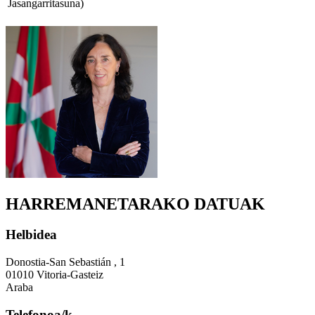
Jasangarritasuna)
HARREMANETARAKO DATUAK
Helbidea
Donostia-San Sebastián , 1
01010 Vitoria-Gasteiz
Araba
Telefonoa/k