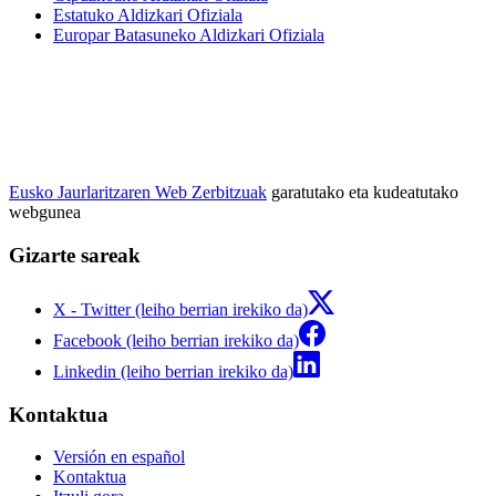
Estatuko Aldizkari Ofiziala
Europar Batasuneko Aldizkari Ofiziala
Eusko Jaurlaritzaren Web Zerbitzuak
garatutako eta kudeatutako
webgunea
Gizarte sareak
X - Twitter (leiho berrian irekiko da)
Facebook (leiho berrian irekiko da)
Linkedin (leiho berrian irekiko da)
Kontaktua
Versión en español
Kontaktua