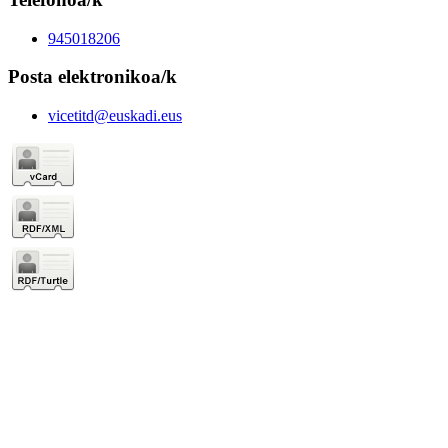
945018206
Posta elektronikoa/k
vicetitd@euskadi.eus