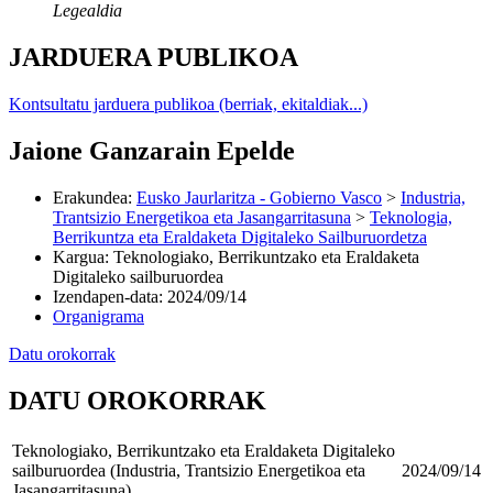
Legealdia
JARDUERA PUBLIKOA
Kontsultatu jarduera publikoa (berriak, ekitaldiak...)
Jaione Ganzarain Epelde
Erakundea
:
Eusko Jaurlaritza - Gobierno Vasco
>
Industria,
Trantsizio Energetikoa eta Jasangarritasuna
>
Teknologia,
Berrikuntza eta Eraldaketa Digitaleko Sailburuordetza
Kargua
:
Teknologiako, Berrikuntzako eta Eraldaketa
Digitaleko sailburuordea
Izendapen-data
:
2024/09/14
Organigrama
Datu orokorrak
DATU OROKORRAK
Teknologiako, Berrikuntzako eta Eraldaketa Digitaleko
sailburuordea (Industria, Trantsizio Energetikoa eta
2024/09/14
Jasangarritasuna)