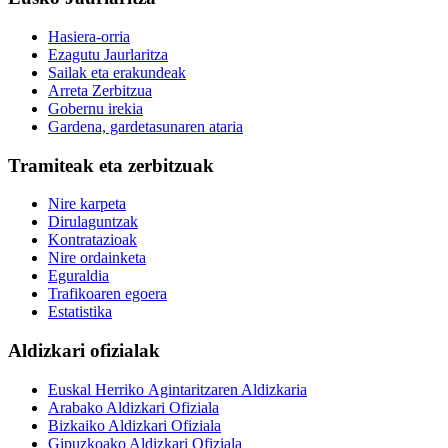
Hasiera-orria
Ezagutu Jaurlaritza
Sailak eta erakundeak
Arreta Zerbitzua
Gobernu irekia
Gardena, gardetasunaren ataria
Tramiteak eta zerbitzuak
Nire karpeta
Dirulaguntzak
Kontratazioak
Nire ordainketa
Eguraldia
Trafikoaren egoera
Estatistika
Aldizkari ofizialak
Euskal Herriko Agintaritzaren Aldizkaria
Arabako Aldizkari Ofiziala
Bizkaiko Aldizkari Ofiziala
Gipuzkoako Aldizkari Ofiziala