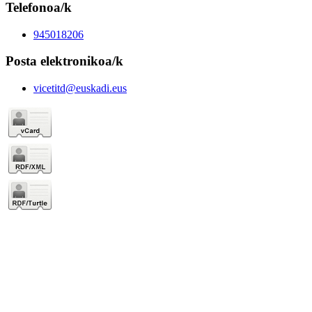
Telefonoa/k
945018206
Posta elektronikoa/k
vicetitd@euskadi.eus