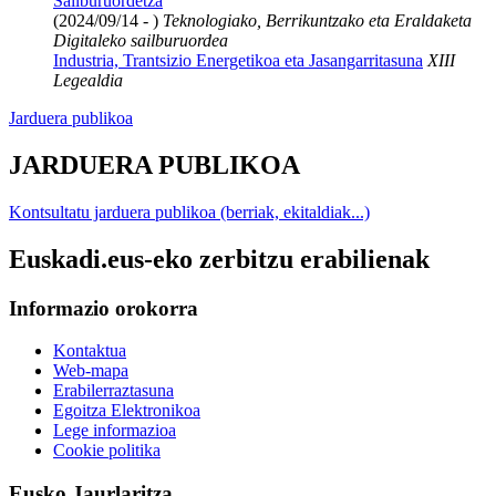
Sailburuordetza
(2024/09/14 - )
Teknologiako, Berrikuntzako eta Eraldaketa
Digitaleko sailburuordea
Industria, Trantsizio Energetikoa eta Jasangarritasuna
XIII
Legealdia
Jarduera publikoa
JARDUERA PUBLIKOA
Kontsultatu jarduera publikoa (berriak, ekitaldiak...)
Euskadi.eus-eko zerbitzu erabilienak
Informazio orokorra
Kontaktua
Web-mapa
Erabilerraztasuna
Egoitza Elektronikoa
Lege informazioa
Cookie politika
Eusko Jaurlaritza