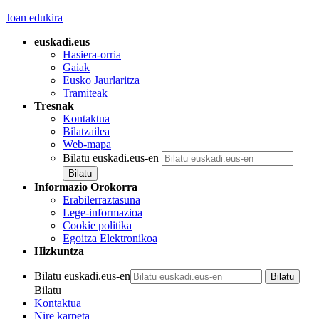
Joan edukira
euskadi.eus
Hasiera-orria
Gaiak
Eusko Jaurlaritza
Tramiteak
Tresnak
Kontaktua
Bilatzailea
Web-mapa
Bilatu euskadi.eus-en
Informazio Orokorra
Erabilerraztasuna
Lege-informazioa
Cookie politika
Egoitza Elektronikoa
Hizkuntza
Bilatu euskadi.eus-en
Bilatu
Kontaktua
Nire karpeta