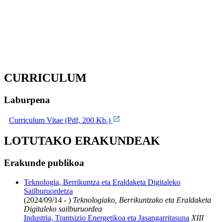
CURRICULUM
Laburpena
Curriculum Vitae (Pdf, 200 Kb.)
LOTUTAKO ERAKUNDEAK
Erakunde publikoa
Teknologia, Berrikuntza eta Eraldaketa Digitaleko
Sailburuordetza
(2024/09/14 - )
Teknologiako, Berrikuntzako eta Eraldaketa
Digitaleko sailburuordea
Industria, Trantsizio Energetikoa eta Jasangarritasuna
XIII